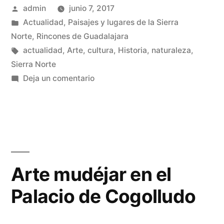
Publicado
admin
junio 7, 2017
calles:
por
Publicado
Actualidad
,
Paisajes y lugares de la Sierra
Pálmaces
en
Norte
,
Rincones de Guadalajara
de
Etiquetas:
actualidad
,
Arte
,
cultura
,
Historia
,
naturaleza
,
Sierra Norte
Jadraque»
en
Deja un comentario
Arte
en
las
calles:
Pálmaces
de
Arte mudéjar en el
Jadraque
Palacio de Cogolludo