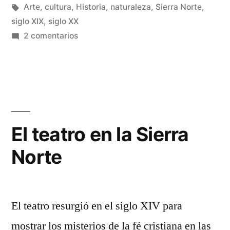
Etiquetas:
Arte
,
cultura
,
Historia
,
naturaleza
,
Sierra Norte
,
siglo XIX
,
siglo XX
en
2 comentarios
El
teatro
en
Sigüenza
El teatro en la Sierra
Norte
El teatro resurgió en el siglo XIV para
mostrar los misterios de la fé cristiana en las