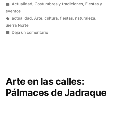
por
Publicado
Actualidad
,
Costumbres y tradiciones
,
Fiestas y
la
en
eventos
madera
Etiquetas:
actualidad
,
Arte
,
cultura
,
fiestas
,
naturaleza
,
Sierra Norte
viva»
en
Deja un comentario
Andrés
Mena,
escultor
de
la
madera
Arte en las calles:
viva
Pálmaces de Jadraque