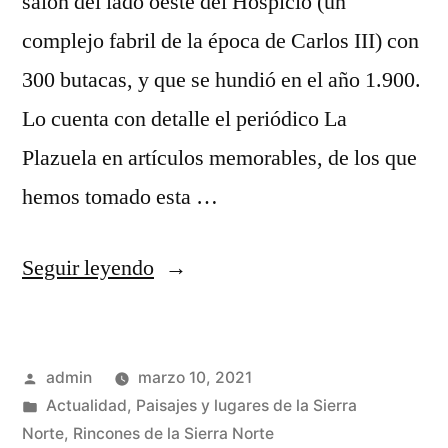
salón del lado oeste del Hospicio (un
complejo fabril de la época de Carlos III) con
300 butacas, y que se hundió en el año 1.900.
Lo cuenta con detalle el periódico La
Plazuela en artículos memorables, de los que
hemos tomado esta …
«El
Seguir leyendo
teatro
en
Publicado
admin
marzo 10, 2021
Sigüenza»
por
Publicado
Actualidad
,
Paisajes y lugares de la Sierra
en
Norte
,
Rincones de la Sierra Norte