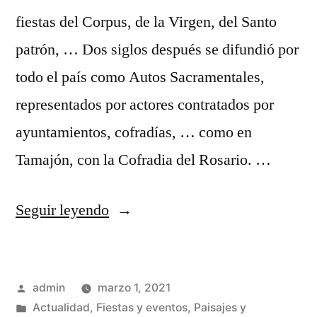
fiestas del Corpus, de la Virgen, del Santo
patrón, … Dos siglos después se difundió por
todo el país como Autos Sacramentales,
representados por actores contratados por
ayuntamientos, cofradías, … como en
Tamajón, con la Cofradia del Rosario. …
«El
Seguir leyendo
teatro
en
Publicado
admin
marzo 1, 2021
la
por
Publicado
Actualidad
,
Fiestas y eventos
,
Paisajes y