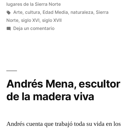
Sierra
en
lugares de la Sierra Norte
Norte»
Etiquetas:
Arte
,
cultura
,
Edad Media
,
naturaleza
,
Sierra
Norte
,
siglo XVI
,
siglo XVII
en
Deja un comentario
El
teatro
en
la
Sierra
Norte
Andrés Mena, escultor
de la madera viva
Andrés cuenta que trabajó toda su vida en los