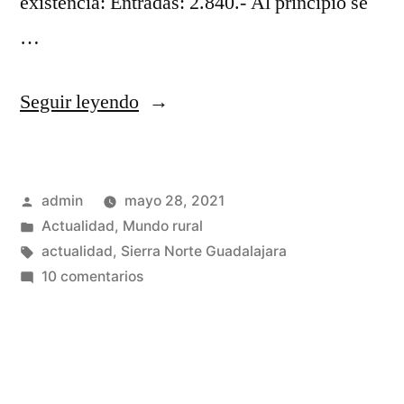
existencia: Entradas: 2.840.- Al principio se
…
«Hace
Seguir leyendo
12
años
Publicado
admin
mayo 28, 2021
…»
por
Publicado
Actualidad
,
Mundo rural
en
Etiquetas:
actualidad
,
Sierra Norte Guadalajara
en
10 comentarios
Hace
12
años
…