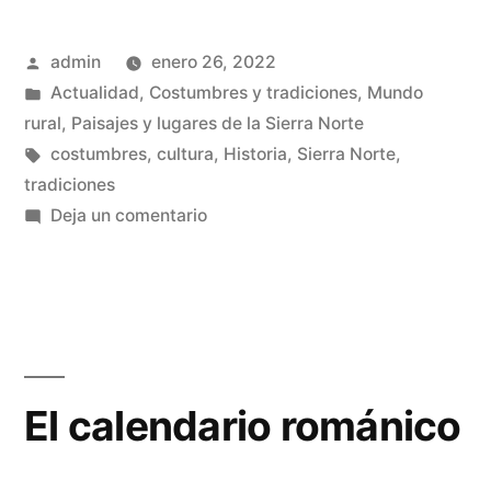
y
Publicado
admin
enero 26, 2022
costumbres
por
Publicado
Actualidad
,
Costumbres y tradiciones
,
Mundo
desaparecidos»
en
rural
,
Paisajes y lugares de la Sierra Norte
Etiquetas:
costumbres
,
cultura
,
Historia
,
Sierra Norte
,
tradiciones
en
Deja un comentario
Tradiciones,
oficios
y
costumbres
desaparecidos
El calendario románico