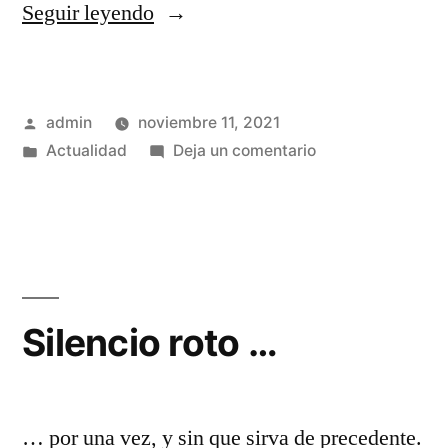
«Permitidme
Seguir leyendo
que
presuma
Publicado
admin
noviembre 11, 2021
por
por
Publicado
en
Actualidad
Deja un comentario
última
en
Permitidme
vez
que
presuma
…»
por
última
vez
Silencio roto …
…
… por una vez, y sin que sirva de precedente.