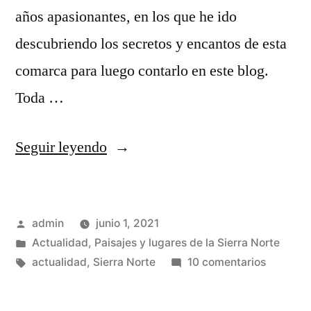
años apasionantes, en los que he ido
descubriendo los secretos y encantos de esta
comarca para luego contarlo en este blog.
Toda …
«Despedida,
Seguir leyendo
que
no
Publicado
admin
junio 1, 2021
cierre»
por
Publicado
Actualidad
,
Paisajes y lugares de la Sierra Norte
en
Etiquetas:
en
actualidad
,
Sierra Norte
10 comentarios
Despedi
que