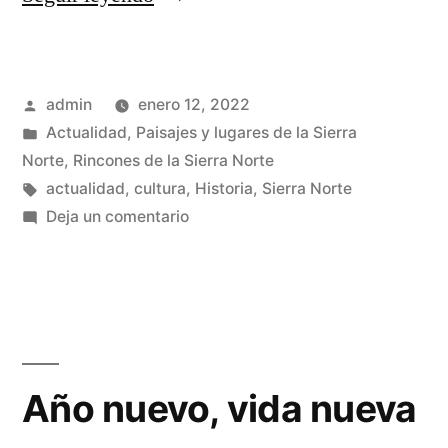
del
Monasterio
Publicado
admin
enero 12, 2022
de
por
Publicado
Actualidad
,
Paisajes y lugares de la Sierra
Bonaval»
en
Norte
,
Rincones de la Sierra Norte
Etiquetas:
actualidad
,
cultura
,
Historia
,
Sierra Norte
en
Deja un comentario
Guia
del
Monasterio
de
Bonaval
Año nuevo, vida nueva