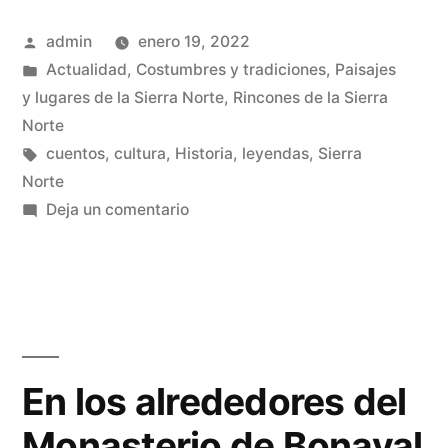
románico»
Publicado
admin
enero 19, 2022
por
Publicado
Actualidad
,
Costumbres y tradiciones
,
Paisajes
en
y lugares de la Sierra Norte
,
Rincones de la Sierra
Norte
Etiquetas:
cuentos
,
cultura
,
Historia
,
leyendas
,
Sierra
Norte
en
Deja un comentario
El
calendario
románico
En los alrededores del
Monasterio de Bonaval