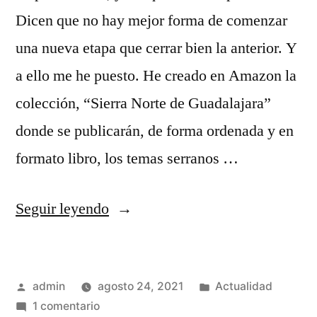
Dicen que no hay mejor forma de comenzar
una nueva etapa que cerrar bien la anterior. Y
a ello me he puesto. He creado en Amazon la
colección, “Sierra Norte de Guadalajara”
donde se publicarán, de forma ordenada y en
formato libro, los temas serranos …
«Silencio
Seguir leyendo
roto
…»
Publicado
Publicado
admin
agosto 24, 2021
Actualidad
por
en
en
1 comentario