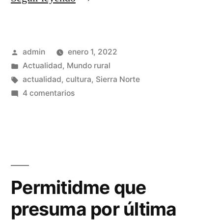
nuevo,
vida
Publicado
admin
enero 1, 2022
nueva
por
Publicado
Actualidad
,
Mundo rural
…»
en
Etiquetas:
actualidad
,
cultura
,
Sierra Norte
en
4 comentarios
Año
nuevo,
vida
nueva
…
Permitidme que
presuma por última