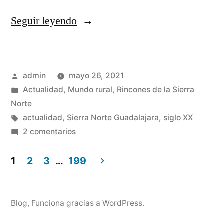
«Un
Seguir leyendo
serrano
auténtico»
Publicado
admin
mayo 26, 2021
por
Publicado
Actualidad
,
Mundo rural
,
Rincones de la Sierra
en
Norte
Etiquetas:
actualidad
,
Sierra Norte Guadalajara
,
siglo XX
en
2 comentarios
Un
serrano
1
2
3
…
199
auténtico
Paginación
de
Blog
,
Funciona gracias a WordPress.