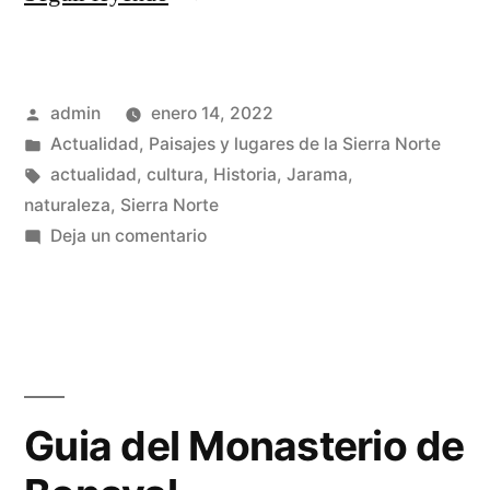
los
alrededores
Publicado
admin
enero 14, 2022
del
por
Publicado
Actualidad
,
Paisajes y lugares de la Sierra Norte
Monasterio
en
Etiquetas:
actualidad
,
cultura
,
Historia
,
Jarama
,
de
naturaleza
,
Sierra Norte
en
Deja un comentario
Bonaval
En
…»
los
alrededores
del
Monasterio
de
Guia del Monasterio de
Bonaval
…