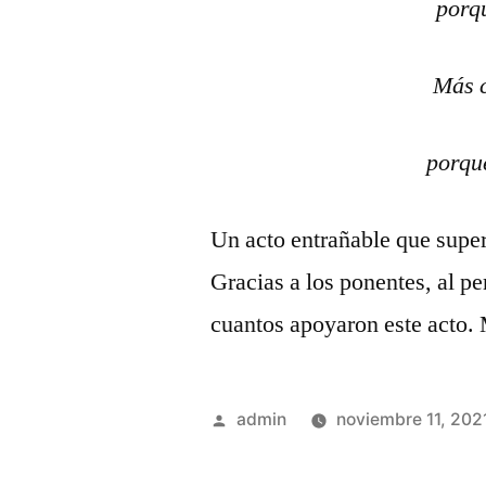
porq
Más c
porqu
Un acto entrañable que super
Gracias a los ponentes, al per
cuantos apoyaron este acto. 
Publicado
admin
noviembre 11, 202
por