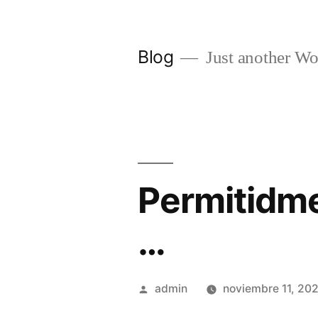
Saltar
al
Blog
Just another Wo
contenido
Permitidme
…
Publicado
admin
noviembre 11, 20
por