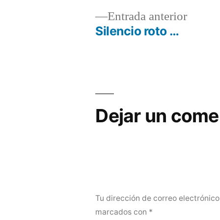
Entrad
Entrada anterior
anterio
Silencio roto …
Navegación
de
entradas
Dejar un come
Tu dirección de correo electrónico
marcados con
*