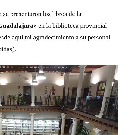
que
se presentaron los libros de la
presuma
por
 Guadalajara»
en la biblioteca provincial
última
desde aqui mi agradecimiento a su personal
vez
…
bidas).