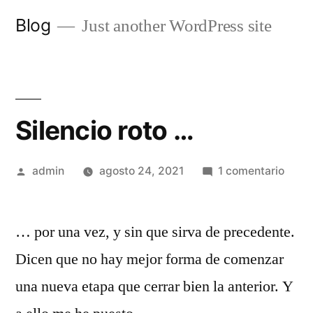
Saltar
Blog
Just another WordPress site
al
contenido
Silencio roto …
Publicado
en
admin
agosto 24, 2021
1 comentario
por
Silen
roto
… por una vez, y sin que sirva de precedente.
…
Dicen que no hay mejor forma de comenzar
una nueva etapa que cerrar bien la anterior. Y