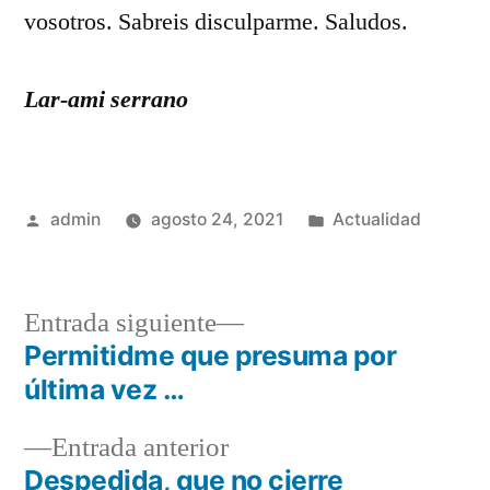
vosotros. Sabreis disculparme. Saludos.
Lar-ami serrano
Publicado
Publicado
admin
agosto 24, 2021
Actualidad
por
en
Entrada
Entrada siguiente
siguiente:
Permitidme que presuma por
Navegación
última vez …
de
Entrada
Entrada anterior
entradas
anterior:
Despedida, que no cierre