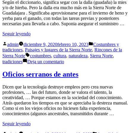
Según el diccionario, significa segar con la dalla (guadaña) la mies
de
y/o de hierba. Pero la dalla era mucho más en la Sierra Norte de
Sierra
Guadalajara . Significaba aprovisionarse para el invierno de heno y
Norte
yerba para el ganado, con todas las tareas previas y posteriores
de
necesarias para llevarla a cabo. Suponia asegurar el suministro …
Guadalajara
«La
Seguir leyendo
dalla
Publicado
Publicado
en
admin
diciembre 9, 2020
febrero 10, 2023
Costumbres y
por
en
la
tradiciones
,
Paisajes y lugares de la Sierra Norte
,
Rincones de la
Etiquetas:
Sierra
Sierra Norte
costumbres
,
cultura
,
naturaleza
,
Sierra Norte
,
Norte»
en
tradiciones
Deja un comentario
La
dalla
Oficios serranos de antes
en
la
Dicen que la tecnologia destruye empleos pero crea nuevas
Sierra
profesiones, … las del futuro, donde se valora el talento, la
Norte
creatividad, … Porque estamos en la sociedad del conocimiento.
Atrás quedaron los tiempos en que se apreciaba la destreza manual.
Como si en los viejos oficios no hiciesen falta experiencia,
conocimientos (algunos ancestrales, transmitidos durante …
«Oficios
Seguir leyendo
serranos