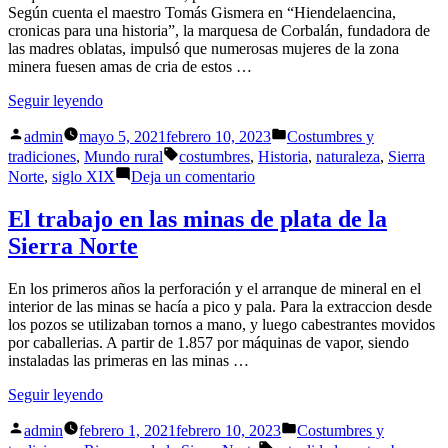
Según cuenta el maestro Tomás Gismera en “Hiendelaencina,
cronicas para una historia”, la marquesa de Corbalán, fundadora de
las madres oblatas, impulsó que numerosas mujeres de la zona
minera fuesen amas de cria de estos …
«Amas
Seguir leyendo
de
Publicado
Publicado
cría
admin
mayo 5, 2021
febrero 10, 2023
Costumbres y
por
en
en
Etiquetas:
tradiciones
,
Mundo rural
costumbres
,
Historia
,
naturaleza
,
Sierra
la
en
Norte
,
siglo XIX
Deja un comentario
Sierra
Amas
Norte»
de
El trabajo en las minas de plata de la
cría
Sierra Norte
en
la
Sierra
En los primeros años la perforación y el arranque de mineral en el
Norte
interior de las minas se hacía a pico y pala. Para la extraccion desde
los pozos se utilizaban tornos a mano, y luego cabestrantes movidos
por caballerias. A partir de 1.857 por máquinas de vapor, siendo
instaladas las primeras en las minas …
«El
Seguir leyendo
trabajo
Publicado
Publicado
en
admin
febrero 1, 2021
febrero 10, 2023
Costumbres y
por
en
las
Etiquetas: