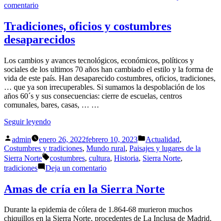
en
comentario
El
mamador
Tradiciones, oficios y costumbres
desaparecidos
Los cambios y avances tecnológicos, económicos, políticos y
sociales de los ultimos 70 años han cambiado el estilo y la forma de
vida de este país. Han desaparecido costumbres, oficios, tradiciones,
… que ya son irrecuperables. Si sumamos la despoblación de los
años 60´s y sus consecuencias: cierre de escuelas, centros
comunales, bares, casas, … …
«Tradiciones,
Seguir leyendo
oficios
Publicado
Publicado
y
admin
enero 26, 2022
febrero 10, 2023
Actualidad
,
por
en
costumbres
Costumbres y tradiciones
,
Mundo rural
,
Paisajes y lugares de la
Etiquetas:
desaparecidos»
Sierra Norte
costumbres
,
cultura
,
Historia
,
Sierra Norte
,
en
tradiciones
Deja un comentario
Tradiciones,
oficios
Amas de cría en la Sierra Norte
y
costumbres
Durante la epidemia de cólera de 1.864-68 murieron muchos
desaparecidos
chiquillos en la Sierra Norte, procedentes de La Inclusa de Madrid.