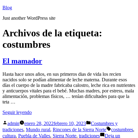
Saltar
Blog
al
Just another WordPress site
contenido
Archivos de la etiqueta:
costumbres
El mamador
Hasta hace unos años, en sus primeros dias de vida los recien
nacidos solo se podían alimentar de leche materna. Durante esos
días el cuerpo de la madre fabricaba calostro, leche rica en nutrientes
y anticuerpos vitales para el bebé. Muchas madres, por estress, mala
alimentación, problemas físicos, … tenían dificultades para que la
teta …
«El
Seguir leyendo
mamador»
Publicado
Publicado
admin
enero 28, 2022
febrero 10, 2023
Costumbres y
por
en
Etiquetas:
tradiciones
,
Mundo rural
,
Rincones de la Sierra Norte
costumbres
,
cultura
,
Puebla de Valles
,
Sierra Norte
,
tradiciones
Deja un