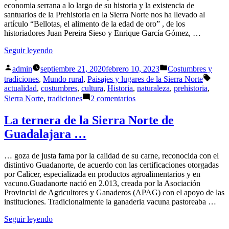
serrana
economia serrana a lo largo de su historia y la existencia de
santuarios de la Prehistoria en la Sierra Norte nos ha llevado al
artículo “Bellotas, el alimento de la edad de oro” , de los
historiadores Juan Pereira Sieso y Enrique García Gómez, …
«Las
Seguir leyendo
bellotas
Publicado
Publicado
en
admin
septiembre 21, 2020
febrero 10, 2023
Costumbres y
por
en
la
Etiqu
tradiciones
,
Mundo rural
,
Paisajes y lugares de la Sierra Norte
Prehistoria
actualidad
,
costumbres
,
cultura
,
Historia
,
naturaleza
,
prehistoria
,
y
en
Sierra Norte
,
tradiciones
2 comentarios
en
Las
la
bellotas
La ternera de la Sierra Norte de
Sierra
en
Guadalajara …
Norte
la
de
Prehistoria
Guadalajara»
y
… goza de justa fama por la calidad de su carne, reconocida con el
en
distintivo Guadanorte, de acuerdo con las certificaciones otorgadas
la
por Calicer, especializada en productos agroalimentarios y en
Sierra
vacuno.Guadanorte nació en 2.013, creada por la Asociación
Norte
Provincial de Agricultores y Ganaderos (APAG) con el apoyo de las
de
instituciones. Tradicionalmente la ganaderia vacuna pastoreaba …
Guadalajara
«La
Seguir leyendo
ternera