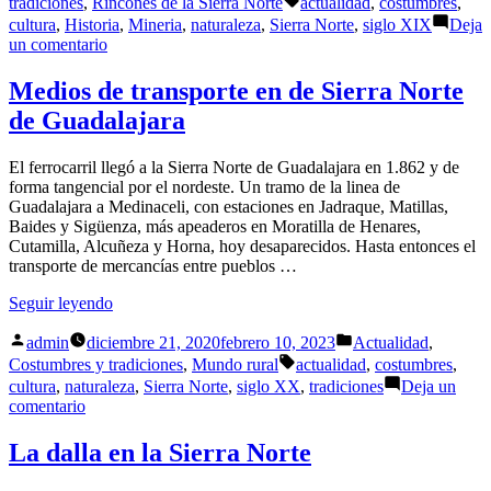
tradiciones
,
Rincones de la Sierra Norte
actualidad
,
costumbres
,
minas
cultura
,
Historia
,
Mineria
,
naturaleza
,
Sierra Norte
,
siglo XIX
Deja
de
en
un comentario
plata
El
de
trabajo
Medios de transporte en de Sierra Norte
la
en
de Guadalajara
Sierra
las
Norte»
minas
de
El ferrocarril llegó a la Sierra Norte de Guadalajara en 1.862 y de
plata
forma tangencial por el nordeste. Un tramo de la linea de
de
Guadalajara a Medinaceli, con estaciones en Jadraque, Matillas,
la
Baides y Sigüenza, más apeaderos en Moratilla de Henares,
Sierra
Cutamilla, Alcuñeza y Horna, hoy desaparecidos. Hasta entonces el
Norte
transporte de mercancías entre pueblos …
«Medios
Seguir leyendo
de
Publicado
Publicado
transporte
admin
diciembre 21, 2020
febrero 10, 2023
Actualidad
,
por
en
en
Etiquetas:
Costumbres y tradiciones
,
Mundo rural
actualidad
,
costumbres
,
de
cultura
,
naturaleza
,
Sierra Norte
,
siglo XX
,
tradiciones
Deja un
Sierra
en
comentario
Norte
Medios
de
de
La dalla en la Sierra Norte
Guadalajara»
transporte
en