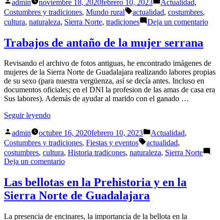
Publicado
Publicado
de
admin
noviembre 18, 2020
febrero 10, 2023
Actualidad
,
por
en
antes»
Etiquetas:
Costumbres y tradiciones
,
Mundo rural
actualidad
,
costumbres
,
en
cultura
,
naturaleza
,
Sierra Norte
,
tradiciones
Deja un comentario
Ofi
ser
Trabajos de antaño de la mujer serrana
de
ant
Revisando el archivo de fotos antiguas, he encontrado imágenes de
mujeres de la Sierra Norte de Guadalajara realizando labores propias
de su sexo (para nuestra vergüenza, así se decía antes. Incluso en
documentos oficiales; en el DNI la profesion de las amas de casa era
Sus labores). Además de ayudar al marido con el ganado …
«Trabajos
Seguir leyendo
de
Publicado
Publicado
antaño
admin
octubre 16, 2020
febrero 10, 2023
Actualidad
,
por
en
de
Etiquetas:
Costumbres y tradiciones
,
Fiestas y eventos
actualidad
,
la
costumbres
,
cultura
,
Historia tradicones
,
naturaleza
,
Sierra Norte
mujer
en
Deja un comentario
serrana»
Trabajos
de
Las bellotas en la Prehistoria y en la
antaño
Sierra Norte de Guadalajara
de
la
mujer
La presencia de encinares, la importancia de la bellota en la