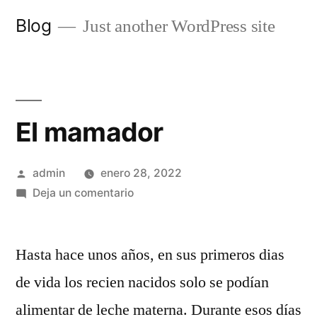
Saltar
Blog
Just another WordPress site
al
contenido
El mamador
Publicado
admin
enero 28, 2022
por
en
Deja un comentario
El
mamador
Hasta hace unos años, en sus primeros dias
de vida los recien nacidos solo se podían
alimentar de leche materna. Durante esos días