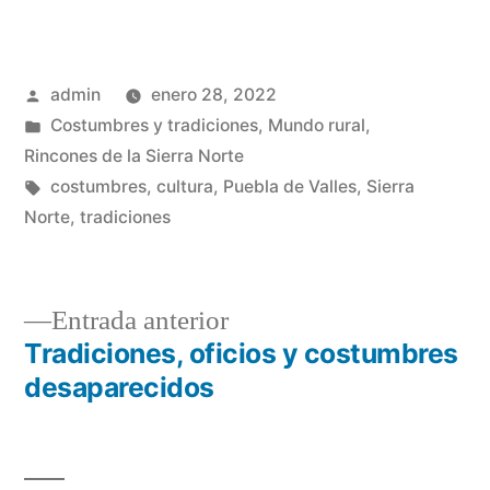
Publicado
admin
enero 28, 2022
por
Publicado
Costumbres y tradiciones
,
Mundo rural
,
en
Rincones de la Sierra Norte
Etiquetas:
costumbres
,
cultura
,
Puebla de Valles
,
Sierra
Norte
,
tradiciones
Entrada
Entrada anterior
anterior:
Tradiciones, oficios y costumbres
Navegación
desaparecidos
de
entradas