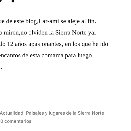
e de este blog,Lar-ami se aleje al fin.
o miren,no olviden la Sierra Norte yal
ido 12 años apasionantes, en los que he ido
encantos de esta comarca para luego
 …
Publicado
Actualidad
,
Paisajes y lugares de la Sierra Norte
en
en
10 comentarios
Despedida,