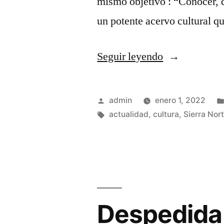
mismo objetivo : “Conocer, 
un potente acervo cultural 
«Año
Seguir leyendo
nuevo,
vida
Publicado
admin
enero 1, 2022
nueva
por
Etiquetas:
actualidad
,
cultura
,
Sierra Nor
…»
Despedida,