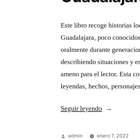
Este libro recoge historias l
Guadalajara, poco conocidos 
oralmente durante generacion
describiendo situaciones y e
ameno para el lector. Esta co
leyendas, hechos, persona
«Relatos
Seguir leyendo
y
cuentos
Publicado
admin
enero 7, 2022