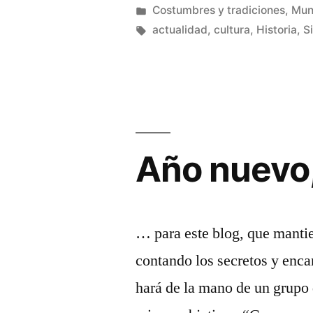
de
por
Publicado
Costumbres y tradiciones
,
Mun
en
Etiquetas:
actualidad
,
cultura
,
Historia
,
S
la
Sierra
Norte
de
Guadalajara»
Año nuevo,
… para este blog, que mantie
contando los secretos y enca
hará de la mano de un grupo