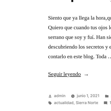
Siento que ya llega la hora,qu
Quiero que cuando tus ojos l
serrano que soy y fuí. Han s
descubriendo los secretos y 
contarlo en este blog. Toda
«Despedida,
Seguir leyendo
que
no
Publicado
admin
junio 1, 2021
cierre»
por
Etiquetas:
actualidad
,
Sierra Norte