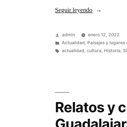
«Guia
Seguir leyendo
del
Monasterio
Publicado
admin
enero 12, 2022
de
por
Publicado
Actualidad
,
Paisajes y lugares 
en
Etiquetas:
actualidad
,
cultura
,
Historia
,
S
Bonaval»
Relatos y c
Guadalaja