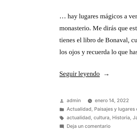
… hay lugares mágicos a ver,
monasterio. Me dirás que est
tienes el libro de Bonaval, c
los ojos y recuerda lo que ha
«En
Seguir leyendo
los
alrededores
Publicado
admin
enero 14, 2022
del
por
Publicado
Actualidad
,
Paisajes y lugares 
en
Etiquetas:
actualidad
,
cultura
,
Historia
,
J
Monasterio
en
Deja un comentario
de
En