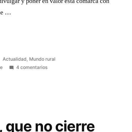
divulgar y poner en valor esta comarca con
que …
Publicado
Actualidad
,
Mundo rural
en
en
te
4 comentarios
Año
nuevo,
vida
nueva
…
 que no cierre