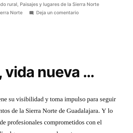
do rural
,
Paisajes y lugares de la Sierra Norte
en
ierra Norte
Deja un comentario
Relatos
y
cuentos
de
la
Sierra
 vida nueva …
Norte
de
Guadalajara
ne su visibilidad y toma impulso para seguir
ntos de la Sierra Norte de Guadalajara. Y lo
 de profesionales comprometidos con el