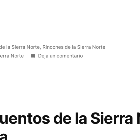
de la Sierra Norte
,
Rincones de la Sierra Norte
en
ierra Norte
Deja un comentario
Guia
del
Monasterio
de
Bonaval
uentos de la Sierra
ra