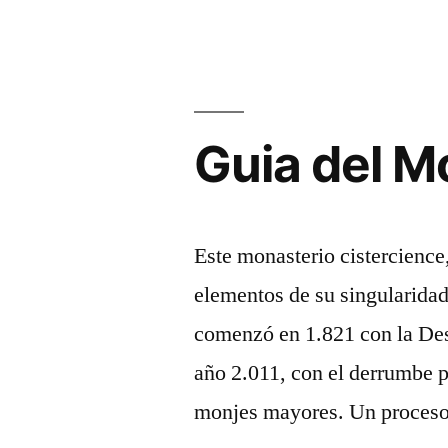
los
Bonaval
alrededore
…»
del
Monasterio
de
Guia del M
Bonaval
…
Este monasterio cistercience
elementos de su singularida
comenzó en 1.821 con la Des
año 2.011, con el derrumbe p
monjes mayores. Un proceso