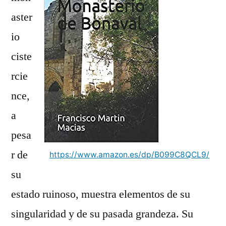
Bonaval
aster
io
ciste
rcie
nce,
a
pesa
r de
https://www.amazon.es/dp/B099C8QCL9/
su
estado ruinoso, muestra elementos de su
singularidad y de su pasada grandeza. Su