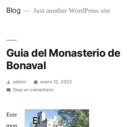
Saltar
Blog
Just another WordPress site
al
contenido
Guia del Monasterio de
Bonaval
Publicado
admin
enero 12, 2022
por
en
Deja un comentario
Guia
del
Este
Monasterio
de
mon