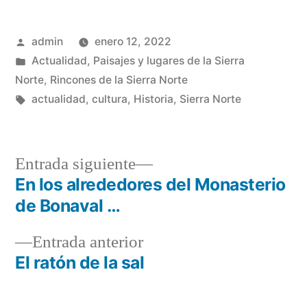
Publicado
admin
enero 12, 2022
por
Publicado
Actualidad
,
Paisajes y lugares de la Sierra
en
Norte
,
Rincones de la Sierra Norte
Etiquetas:
actualidad
,
cultura
,
Historia
,
Sierra Norte
Entrada
Entrada siguiente
siguiente:
En los alrededores del Monasterio
Navegación
de Bonaval …
de
Entrada
Entrada anterior
entradas
anterior:
El ratón de la sal