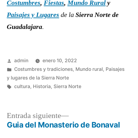
Costumbres
,
Fiestas
,
Mundo Rural
y
Paisajes y Lugares
de la
Sierra Norte de
Guadalajara
.
Publicado
admin
enero 10, 2022
por
Publicado
Costumbres y tradiciones
,
Mundo rural
,
Paisajes
en
y lugares de la Sierra Norte
Etiquetas:
cultura
,
Historia
,
Sierra Norte
Entrada
Entrada siguiente
siguiente:
Guia del Monasterio de Bonaval
Navegación