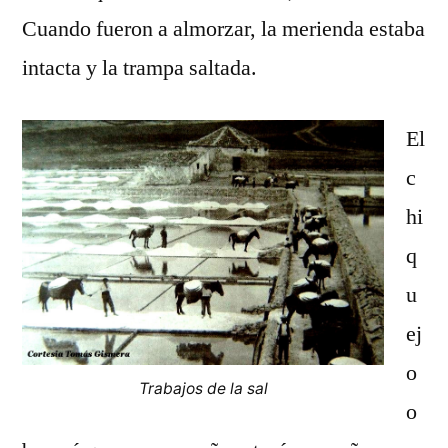
Cuando fueron a almorzar, la merienda estaba
intacta y la trampa saltada.
El
c
hi
q
u
ej
o
Trabajos de la sal
o