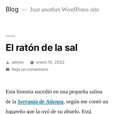
Saltar
Blog
Just another WordPress site
al
contenido
El ratón de la sal
Publicado
admin
enero 10, 2022
por
en
Deja un comentario
El
ratón
Esta historia sucedió en una pequeña salina
de
la
de la
Serranía de Atienza
, según me contó un
sal
lugareño que la oyó de su abuelo. Está