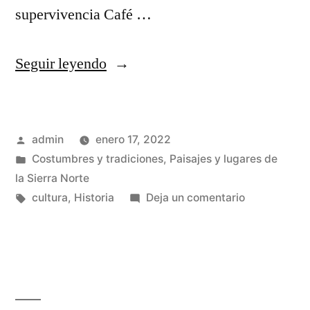
supervivencia Café …
«Cuentos
Seguir leyendo
y
leyendas
Publicado
admin
enero 17, 2022
de
por
Publicado
Costumbres y tradiciones
,
Paisajes y lugares de
la
en
la Sierra Norte
Sierra
Etiquetas:
en
cultura
,
Historia
Deja un comentario
Cuentos
Norte»
y
leyendas
de
la