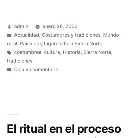
oficios
y
Publicado
admin
enero 26, 2022
costumbres
por
Publicado
Actualidad
,
Costumbres y tradiciones
,
Mundo
desaparecidos»
en
rural
,
Paisajes y lugares de la Sierra Norte
Etiquetas:
costumbres
,
cultura
,
Historia
,
Sierra Norte
,
tradiciones
en
Deja un comentario
Tradiciones,
oficios
y
costumbres
desaparecidos
El ritual en el proceso