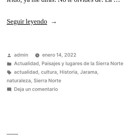
«En
Seguir leyendo
los
alrededores
Publicado
admin
enero 14, 2022
del
por
Publicado
Actualidad
,
Paisajes y lugares de la Sierra Norte
Monasterio
en
Etiquetas:
actualidad
,
cultura
,
Historia
,
Jarama
,
de
naturaleza
,
Sierra Norte
en
Deja un comentario
Bonaval
En
…»
los
alrededores
del
Monasterio