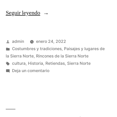
«El
Seguir leyendo
ritual
en
Publicado
admin
enero 24, 2022
el
por
Publicado
Costumbres y tradiciones
,
Paisajes y lugares de
proceso
en
la Sierra Norte
,
Rincones de la Sierra Norte
de
Etiquetas:
cultura
,
Historia
,
Retiendas
,
Sierra Norte
en
Deja un comentario
Independencia
El
de
ritual
en
Retiendas»
el
proceso
de