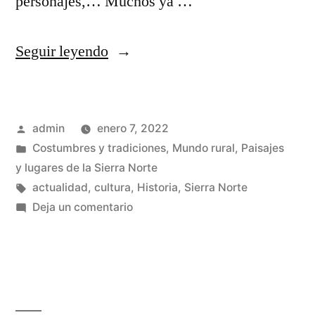
personajes,… Muchos ya …
«Relatos
Seguir leyendo
y
cuentos
Publicado
admin
enero 7, 2022
de
por
Publicado
Costumbres y tradiciones
,
Mundo rural
,
Paisajes
la
en
y lugares de la Sierra Norte
Sierra
Etiquetas:
actualidad
,
cultura
,
Historia
,
Sierra Norte
en
Deja un comentario
Norte
Relatos
de
y
cuentos
Guadalajara»
de
la