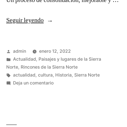
Un proceso de consolidación, mejorable y …
«Guia
Seguir leyendo
del
Monasterio
Publicado
admin
enero 12, 2022
de
por
Publicado
Actualidad
,
Paisajes y lugares de la Sierra
Bonaval»
en
Norte
,
Rincones de la Sierra Norte
Etiquetas:
actualidad
,
cultura
,
Historia
,
Sierra Norte
en
Deja un comentario
Guia
del
Monasterio
de
Bonaval