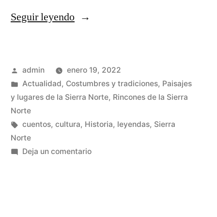
«El
Seguir leyendo
calendario
románico»
Publicado
admin
enero 19, 2022
por
Publicado
Actualidad
,
Costumbres y tradiciones
,
Paisajes
en
y lugares de la Sierra Norte
,
Rincones de la Sierra
Norte
Etiquetas:
cuentos
,
cultura
,
Historia
,
leyendas
,
Sierra
Norte
en
Deja un comentario
El
calendario
románico