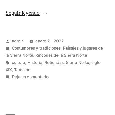
«La
Seguir leyendo
Independencia
de
Publicado
admin
enero 21, 2022
Retiendas»
por
Publicado
Costumbres y tradiciones
,
Paisajes y lugares de
en
la Sierra Norte
,
Rincones de la Sierra Norte
Etiquetas:
cultura
,
Historia
,
Retiendas
,
Sierra Norte
,
siglo
XIX
,
Tamajon
en
Deja un comentario
La
Independencia
de
Retiendas