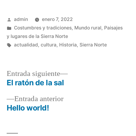
Publicado
admin
enero 7, 2022
por
Publicado
Costumbres y tradiciones
,
Mundo rural
,
Paisajes
en
y lugares de la Sierra Norte
Etiquetas:
actualidad
,
cultura
,
Historia
,
Sierra Norte
Entrada
Entrada siguiente
siguiente:
El ratón de la sal
Navegación
Entrada
Entrada anterior
de
anterior:
Hello world!
entradas