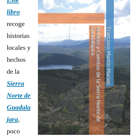
Este
de
libro
la
recoge
Sierra
Norte
historias
de
locales y
Guadalajara
hechos
de la
Sierra
Norte de
Guadala
jara
,
poco