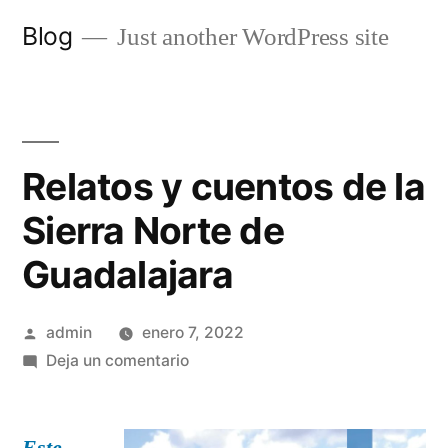
Saltar
Blog
Just another WordPress site
al
contenido
Relatos y cuentos de la
Sierra Norte de
Guadalajara
Publicado
admin
enero 7, 2022
por
en
Deja un comentario
Relatos
y
cuentos