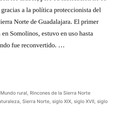
gracias a la política proteccionista del
Sierra Norte de Guadalajara. El primer
a en Somolinos, estuvo en uso hasta
ando fue reconvertido. …
!»
Publicado
Mundo rural
,
Rincones de la Sierra Norte
en
aturaleza
,
Sierra Norte
,
siglo XIX
,
siglo XVII
,
siglo