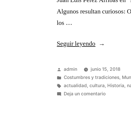
Juan Luis Pérez Arribas en 
Algunos resultan curiosos: Of
los …
«Antiguos
Seguir leyendo
oficios
en
Publicado
admin
junio 15, 2018
la
por
Publicado
Costumbres y tradiciones
,
Mun
en
Etiquetas:
actualidad
,
cultura
,
Historia
,
n
Sierra
en
Deja un comentario
Norte»
Antiguos
oficios
en
la