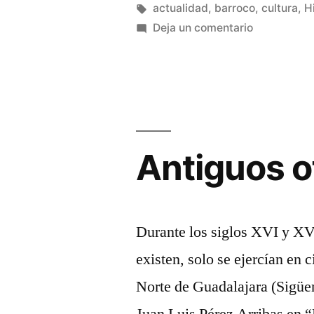
en
Etiquetas:
actualidad
,
barroco
,
cultura
,
H
siglo
en
Deja un comentario
XVII
El
Barroco
en
y
la
el
Sierra
siglo
XVII
Norte»
Antiguos of
en
la
Sierra
Norte
Durante los siglos XVI y XVI
existen, solo se ejercían en c
Norte de Guadalajara (Sigü