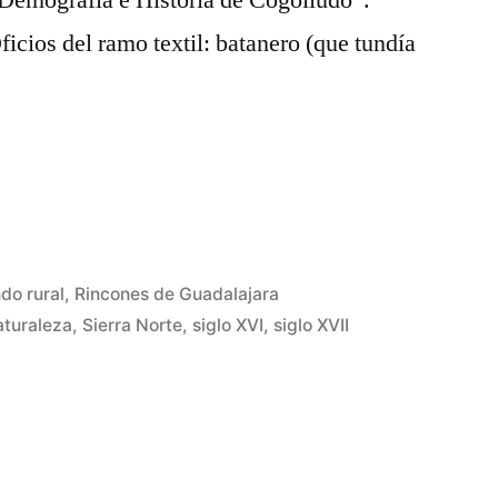
“Demografía e Historia de Cogolludo”.
icios del ramo textil: batanero (que tundía
do rural
,
Rincones de Guadalajara
aturaleza
,
Sierra Norte
,
siglo XVI
,
siglo XVII