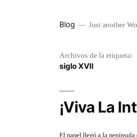
Saltar
al
Blog
Just another Wo
contenido
Archivos de la etiqueta:
siglo XVII
¡Viva La In
El papel llegó a la península