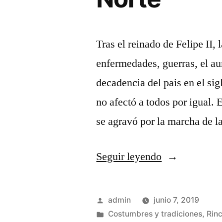
Tras el reinado de Felipe II
enfermedades, guerras, el a
decadencia del pais en el si
no afectó a todos por igual. 
se agravó por la marcha de 
«El
Seguir leyendo
Barroco
y
Publicado
admin
junio 7, 2019
el
por
Publicado
Costumbres y tradiciones
,
Rin