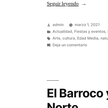
«El
Seguir leyendo
teatro
en
Publicado
admin
marzo 1, 2021
la
por
Publicado
Actualidad
,
Fiestas y eventos
,
en
Etiquetas:
Arte
,
cultura
,
Edad Media
,
nat
Sierra
en
Deja un comentario
Norte»
El
teatro
en
la
Sierra
Norte
El Barroco y
Norte