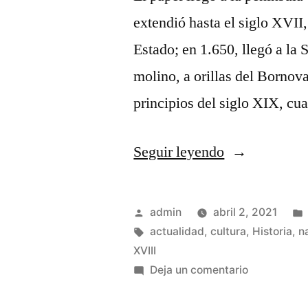
extendió hasta el siglo XVII, 
Estado; en 1.650, llegó a la 
molino, a orillas del Bornov
principios del siglo XIX, cu
«¡Viva
Seguir leyendo
La
Internacional
Publicado
admin
abril 2, 2021
por
Etiquetas:
actualidad
,
cultura
,
Historia
,
n
XVIII
en
Deja un comentario
¡Viva
La