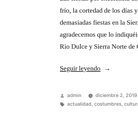
frío, la cortedad de los días
demasiadas fiestas en la Sier
agradecemos que lo indiquéi
Rio Dulce y Sierra Norte de
«2.019,
Seguir leyendo
Fiestas
y
Publicado
admin
diciembre 2, 2019
eventos
por
Etiquetas:
actualidad
,
costumbres
,
cultur
de
Diciembre