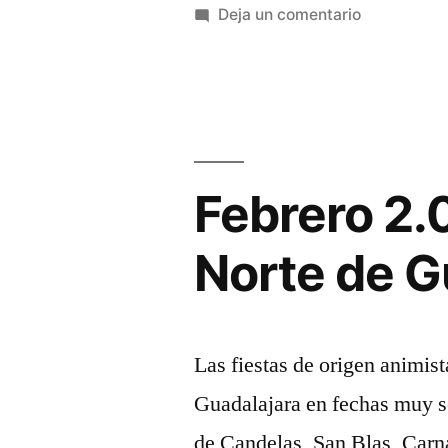
en
Deja un comentario
fiestas
Marzo
en
2.020
y
la
sus
Sierra
fiestas
Norte
en
Febrero 2.0
la
de
Sierra
Norte de G
Guadalajara»
Norte
de
Guadalajar
Las fiestas de origen animist
Guadalajara en fechas muy s
de Candelas, San Blas, Carn