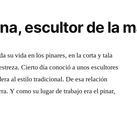
eventos
de
Diciembr
a, escultor de la m
en
la
Sierra
Norte
a su vida en los pinares, en la corta y tala
estreza. Cierto día conoció a unos escultores
ra al estilo tradicional. De esa relación
ra. Y como su lugar de trabajo era el pinar,