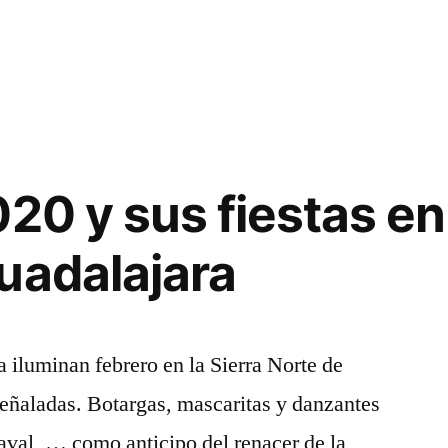
20 y sus fiestas en 
uadalajara
a
a iluminan febrero en la Sierra Norte de
eñaladas. Botargas, mascaritas y danzantes
aval, … como anticipo del renacer de la