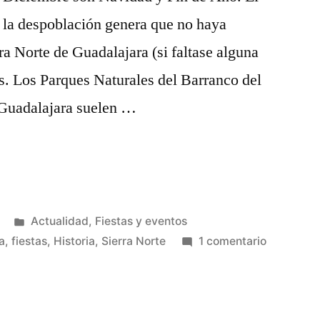
 y la despoblación genera que no haya
ra Norte de Guadalajara (si faltase alguna
s. Los Parques Naturales del Barranco del
 Guadalajara suelen …
Publicado
Actualidad
,
Fiestas y eventos
en
en
a
,
fiestas
,
Historia
,
Sierra Norte
1 comentario
2.019,
Fiestas
y