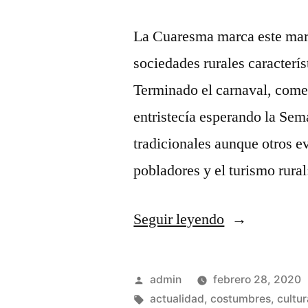
La Cuaresma marca este mar
sociedades rurales caracterís
Terminado el carnaval, come
entristecía esperando la Se
tradicionales aunque otros e
pobladores y el turismo rura
«Marzo
Seguir leyendo
2.020
y
Publicado
admin
febrero 28, 2020
sus
por
Etiquetas:
actualidad
,
costumbres
,
cultur