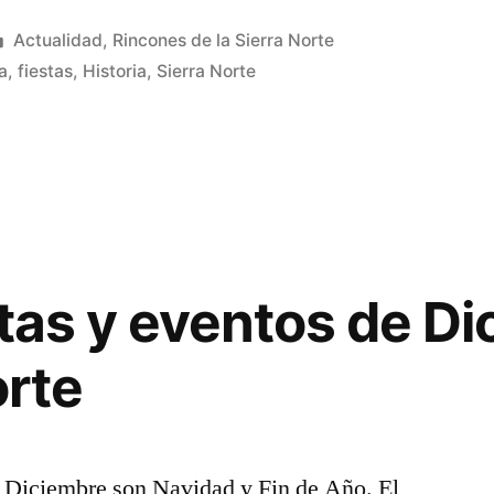
Publicado
Actualidad
,
Rincones de la Sierra Norte
en
a
,
fiestas
,
Historia
,
Sierra Norte
stas y eventos de D
orte
de Diciembre son Navidad y Fin de Año. El