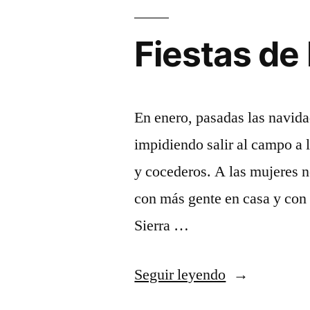
Sierra
fiestas
Norte
en
Fiestas de 
la
de
Sierra
Guadalajara»
Norte
de
En enero, pasadas las navidad
Guadalajar
impidiendo salir al campo a 
y cocederos. A las mujeres n
con más gente en casa y con 
Sierra …
«Fiestas
Seguir leyendo
de