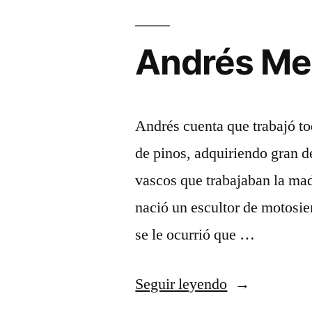
en
la
Andrés Men
Sierra
Norte»
Andrés cuenta que trabajó tod
de pinos, adquiriendo gran d
vascos que trabajaban la made
nació un escultor de motosier
se le ocurrió que …
«Andrés
Seguir leyendo
Mena,