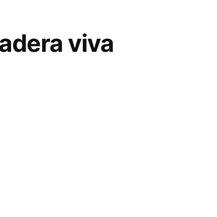
e
adera viva