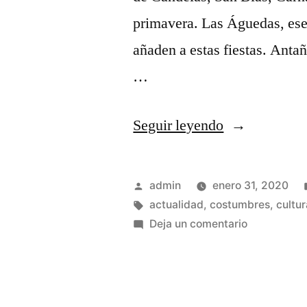
primavera. Las Águedas, ese
añaden a estas fiestas. Ant
…
«Febrero
Seguir leyendo
2.020
y
Publicado
admin
enero 31, 2020
sus
por
Etiquetas:
actualidad
,
costumbres
,
cultur
en
Deja un comentario
fiestas
Febrero
en
2.020
y
la
sus