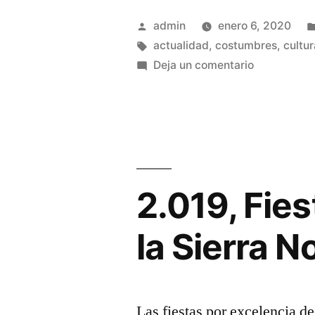
Enero
Publicado
admin
enero 6, 2020
2.020
por
Etiquetas:
actualidad
,
costumbres
,
cultur
en
Deja un comentario
en
Fiestas
la
de
Enero
Sierra
2.020
Norte»
en
la
2.019, Fie
Sierra
Norte
la Sierra N
Las fiestas por excelencia 