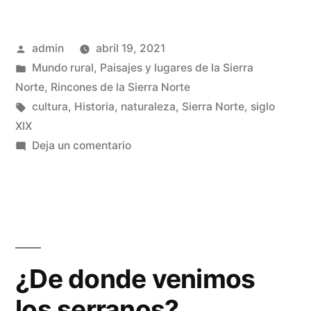
que
Publicado
admin
abril 19, 2021
nunca
por
Publicado
Mundo rural
,
Paisajes y lugares de la Sierra
llegó»
en
Norte
,
Rincones de la Sierra Norte
Etiquetas:
cultura
,
Historia
,
naturaleza
,
Sierra Norte
,
siglo
XIX
en
Deja un comentario
El
tren
que
nunca
llegó
¿De donde venimos
los serranos?