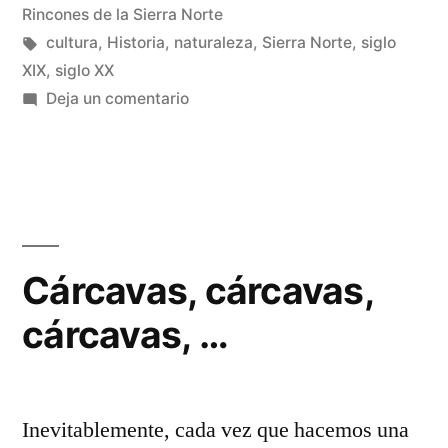
la
en
Rincones de la Sierra Norte
Sierra
Etiquetas:
cultura
,
Historia
,
naturaleza
,
Sierra Norte
,
siglo
XIX
,
siglo XX
Norte
en
Deja un comentario
de
El
cine
Guadalajara»
llega
a
la
Sierra
Cárcavas, cárcavas,
Norte
cárcavas, …
de
Guadalajara
Inevitablemente, cada vez que hacemos una