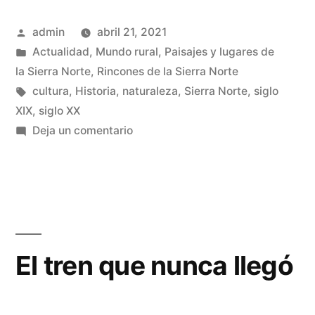
tren
Publicado
admin
abril 21, 2021
no
por
Publicado
Actualidad
,
Mundo rural
,
Paisajes y lugares de
vino
en
la Sierra Norte
,
Rincones de la Sierra Norte
a
Etiquetas:
cultura
,
Historia
,
naturaleza
,
Sierra Norte
,
siglo
XIX
,
siglo XX
la
en
Deja un comentario
Sierra
Y
el
Norte»
tren
no
vino
a
El tren que nunca llegó
la
Sierra
Norte