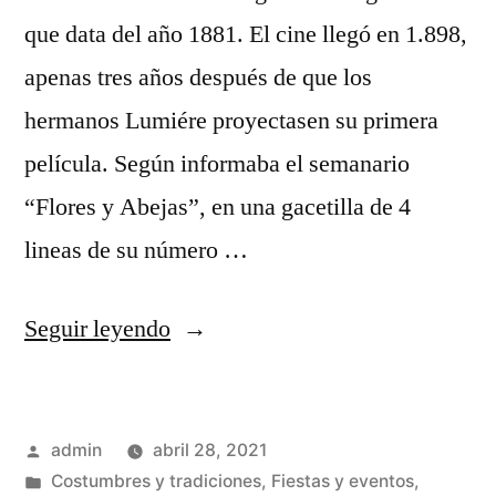
que data del año 1881. El cine llegó en 1.898,
apenas tres años después de que los
hermanos Lumiére proyectasen su primera
película. Según informaba el semanario
“Flores y Abejas”, en una gacetilla de 4
lineas de su número …
«El
Seguir leyendo
cine
llega
Publicado
admin
abril 28, 2021
a
por
Publicado
Costumbres y tradiciones
,
Fiestas y eventos
,