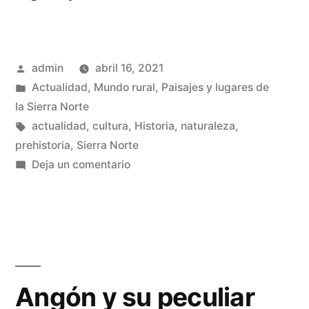
donde
venimos
Publicado
admin
abril 16, 2021
los
por
Publicado
Actualidad
,
Mundo rural
,
Paisajes y lugares de
serranos?»
en
la Sierra Norte
Etiquetas:
actualidad
,
cultura
,
Historia
,
naturaleza
,
prehistoria
,
Sierra Norte
en
Deja un comentario
¿De
donde
venimos
los
serranos?
Angón y su peculiar