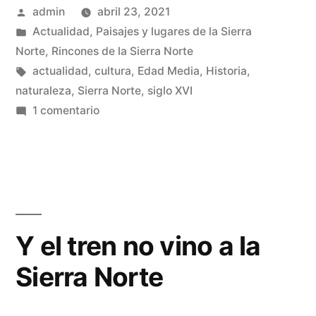
Publicado
admin
abril 23, 2021
lugar
por
Publicado
Actualidad
,
Paisajes y lugares de la Sierra
abandonado»
en
Norte
,
Rincones de la Sierra Norte
Etiquetas:
actualidad
,
cultura
,
Edad Media
,
Historia
,
naturaleza
,
Sierra Norte
,
siglo XVI
en
1 comentario
Robledo
la
Mata,
lugar
abandonado
Y el tren no vino a la
Sierra Norte