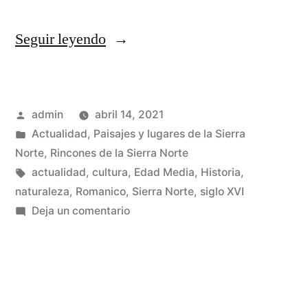
«Angón
Seguir leyendo
y
su
Publicado
admin
abril 14, 2021
peculiar
por
Publicado
Actualidad
,
Paisajes y lugares de la Sierra
iglesia»
en
Norte
,
Rincones de la Sierra Norte
Etiquetas:
actualidad
,
cultura
,
Edad Media
,
Historia
,
naturaleza
,
Romanico
,
Sierra Norte
,
siglo XVI
en
Deja un comentario
Angón
y
su
peculiar
iglesia