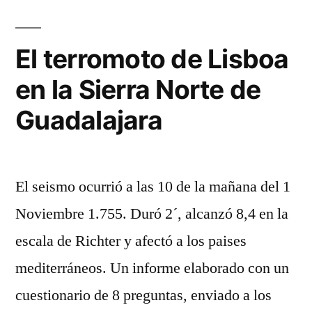
de
Guadalajara»
vagonetas
en
El terromoto de Lisboa
la
en la Sierra Norte de
Sierra
Norte
Guadalajara
de
Guadalajara
El seismo ocurrió a las 10 de la mañana del 1
Noviembre 1.755. Duró 2´, alcanzó 8,4 en la
escala de Richter y afectó a los paises
mediterráneos. Un informe elaborado con un
cuestionario de 8 preguntas, enviado a los