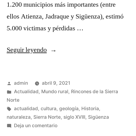
1.200 municipios más importantes (entre
ellos Atienza, Jadraque y Sigüenza), estimó
5.000 victimas y pérdidas …
«El
Seguir leyendo
terromoto
de
Publicado
admin
abril 9, 2021
Lisboa
por
Publicado
Actualidad
,
Mundo rural
,
Rincones de la Sierra
en
en
Norte
la
Etiquetas:
actualidad
,
cultura
,
geología
,
Historia
,
naturaleza
,
Sierra Norte
,
siglo XVIII
,
Sigüenza
Sierra
en
Deja un comentario
Norte
El