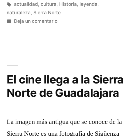
Etiquetas:
actualidad
,
cultura
,
Historia
,
leyenda
,
naturaleza
,
Sierra Norte
en
Deja un comentario
Un
camino
mítico
El cine llega a la Sierra
Norte de Guadalajara
La imagen más antigua que se conoce de la
Sierra Norte es una fotografía de Sigüenza