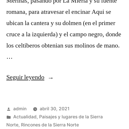
Merinas, pasando por La Mierla y su fuente
romana, para atravesar el encinar Aqui se
ubican la cantera y su dolmen (en el primer
cruce a la izquierda) y el campo negro, donde
los celtiberos obtenian sus molinos de mano.
…
«Un
Seguir leyendo
camino
mítico»
Publicado
admin
abril 30, 2021
por
Publicado
Actualidad
,
Paisajes y lugares de la Sierra
en
Norte
,
Rincones de la Sierra Norte