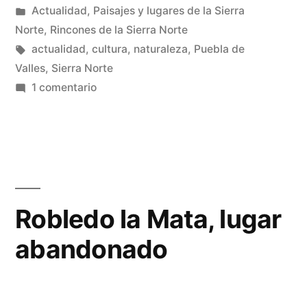
por
Publicado
Actualidad
,
Paisajes y lugares de la Sierra
en
Norte
,
Rincones de la Sierra Norte
Etiquetas:
actualidad
,
cultura
,
naturaleza
,
Puebla de
Valles
,
Sierra Norte
en
1 comentario
Cárcavas,
cárcavas,
cárcavas,
…
Robledo la Mata, lugar
abandonado