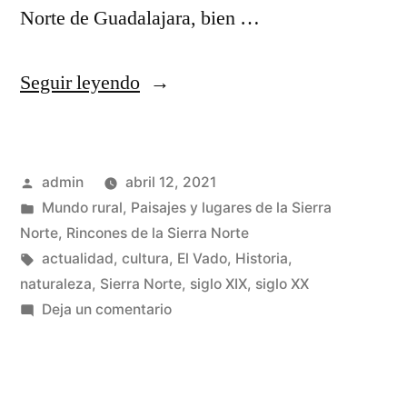
Norte de Guadalajara, bien …
«Teleféricos
Seguir leyendo
y
trenes
Publicado
admin
abril 12, 2021
de
por
Publicado
Mundo rural
,
Paisajes y lugares de la Sierra
vagonetas
en
Norte
,
Rincones de la Sierra Norte
en
Etiquetas:
actualidad
,
cultura
,
El Vado
,
Historia
,
naturaleza
,
Sierra Norte
,
siglo XIX
,
siglo XX
la
en
Deja un comentario
Sierra
Teleféricos
y
Norte
trenes
de