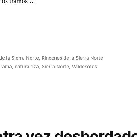
rios tramos …
de la Sierra Norte
,
Rincones de la Sierra Norte
arama
,
naturaleza
,
Sierra Norte
,
Valdesotos
o
otra vez desbordad