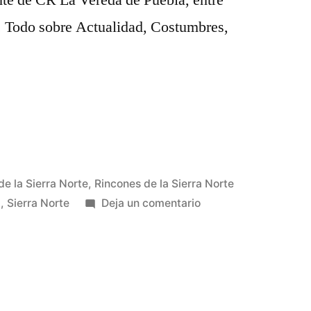
nte de CR La Vereda de Puebla, entre
s. Todo sobre Actualidad, Costumbres,
de la Sierra Norte
,
Rincones de la Sierra Norte
en
a
,
Sierra Norte
Deja un comentario
Cuando
me
preguntan
…