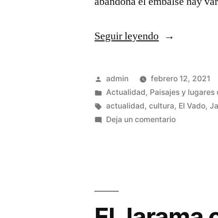
abandona el embalse hay va
«El
Seguir leyendo
Jarama
desbordado
Publicado
admin
febrero 12, 2021
y
por
Publicado
Actualidad
,
Paisajes y lugares 
en
Etiquetas:
actualidad
,
cultura
,
El Vado
,
J
encauzado»
en
Deja un comentario
El
Jarama
desbordad
y
encauzado
El Jarama 