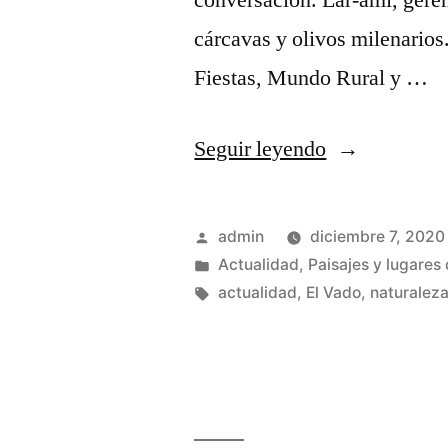
conversación. Lar-ami, gere
cárcavas y olivos milenario
Fiestas, Mundo Rural y …
«Cuando
Seguir leyendo
me
preguntan
Publicado
admin
diciembre 7, 2020
…»
por
Publicado
Actualidad
,
Paisajes y lugares 
en
Etiquetas:
actualidad
,
El Vado
,
naturalez