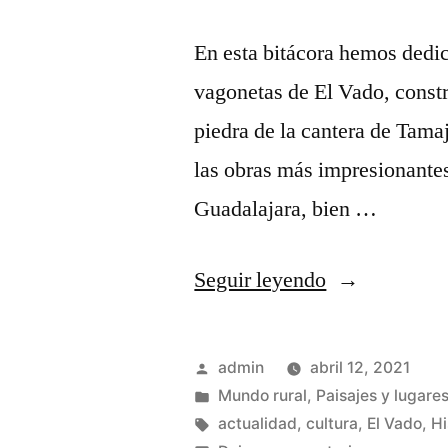
En esta bitácora hemos dedic
vagonetas de El Vado, constru
piedra de la cantera de Tama
las obras más impresionantes
Guadalajara, bien …
«Teleféricos
Seguir leyendo
y
trenes
Publicado
admin
abril 12, 2021
de
por
Publicado
Mundo rural
,
Paisajes y lugares
en
Etiquetas:
actualidad
,
cultura
,
El Vado
,
Hi
vagonetas