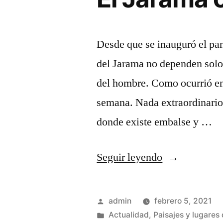
Desde que se inauguró el pan
del Jarama no dependen solo
del hombre. Como ocurrió en 
semana. Nada extraordinario,
donde existe embalse y …
«El
Seguir leyendo
Jarama
otra
Publicado
admin
febrero 5, 2021
vez
por
Publicado
Actualidad
,
Paisajes y lugares 