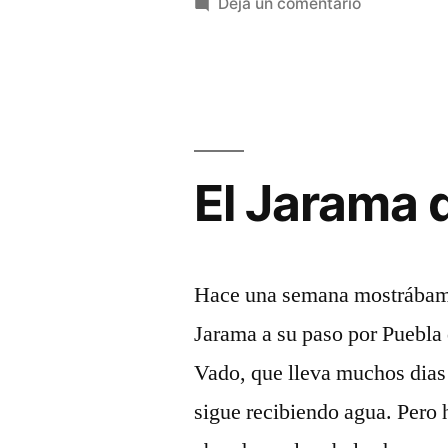
en
Deja un comentario
en
Teleféricos
y
la
trenes
Sierra
de
Norte
vagonetas
en
de
El Jarama
la
Guadalajara»
Sierra
Norte
de
Hace una semana mostrábamo
Guadalajar
Jarama a su paso por Puebla 
Vado, que lleva muchos dia
sigue recibiendo agua. Pero 