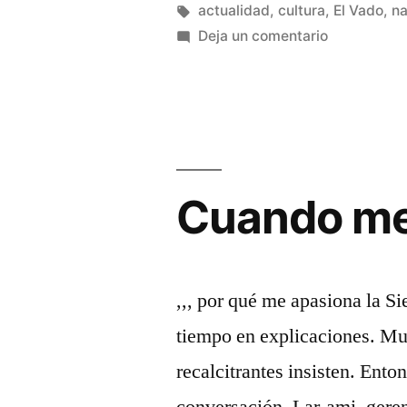
en
Etiquetas:
actualidad
,
cultura
,
El Vado
,
na
desbordado»
en
Deja un comentario
El
Jarama
otra
vez
desbordad
Cuando me
,,, por qué me apasiona la Si
tiempo en explicaciones. Mu
recalcitrantes insisten. Ento