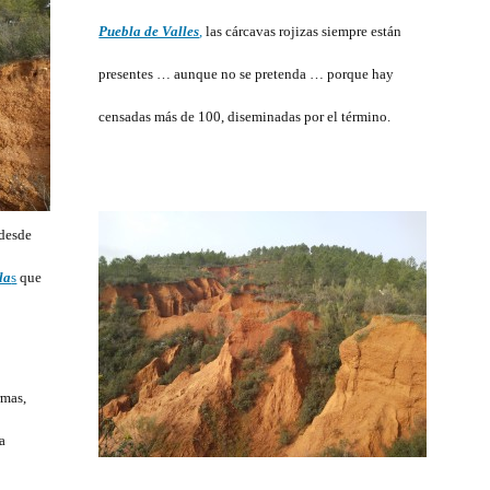
…
Puebla de Valles
,
las cárcavas rojizas siempre están
presentes … aunque no se pretenda … porque hay
censadas más de 100, diseminadas por el término.
 desde
la
s
que
rmas,
a