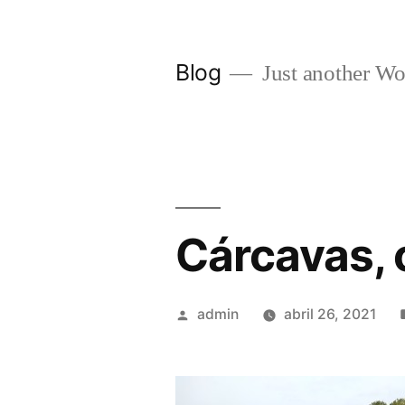
Saltar
al
Blog
Just another Wo
contenido
Cárcavas, 
Publicado
admin
abril 26, 2021
por