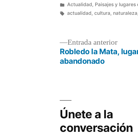
por
Publicado
Actualidad
,
Paisajes y lugares 
en
Etiquetas:
actualidad
,
cultura
,
naturaleza
Entrad
Entrada anterior
anterio
Robledo la Mata, luga
Navegación
abandonado
de
entradas
Únete a la
conversación