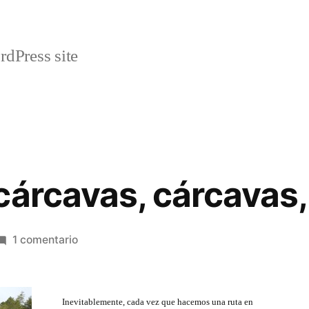
rdPress site
cárcavas, cárcavas,
en
1 comentario
Cárcavas,
cárcavas,
cárcavas,
Inevitablemente, cada vez que hacemos una ruta en