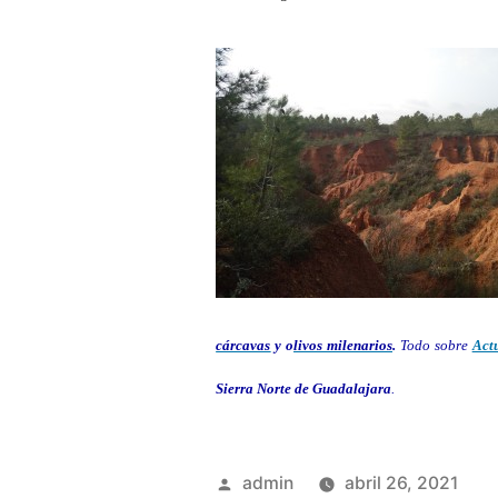
cárcavas
y o
livos milenarios
.
Todo sobre
Act
Sierra Norte de Guadalajara
.
Publicado
admin
abril 26, 2021