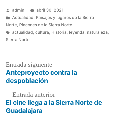
Publicado
admin
abril 30, 2021
por
Publicado
Actualidad
,
Paisajes y lugares de la Sierra
en
Norte
,
Rincones de la Sierra Norte
Etiquetas:
actualidad
,
cultura
,
Historia
,
leyenda
,
naturaleza
,
Sierra Norte
Entrada
Entrada siguiente
siguiente:
Anteproyecto contra la
Navegación
despoblación
de
Entrada
Entrada anterior
entradas
anterior:
El cine llega a la Sierra Norte de
Guadalajara