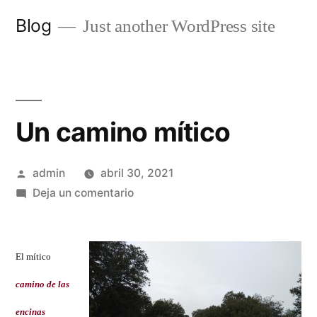
Saltar
Blog
Just another WordPress site
al
contenido
Un camino mítico
Publicado
admin
abril 30, 2021
por
en
Deja un comentario
Un
camino
mítico
El mítico
camino de las
encinas