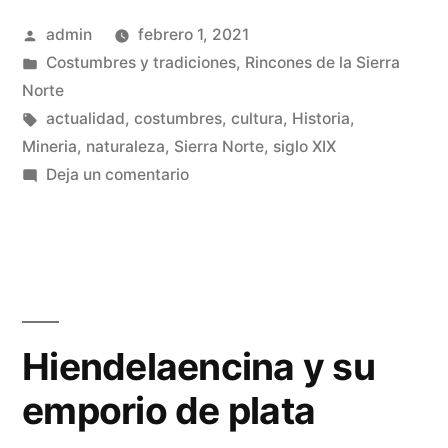
en
Publicado
admin
febrero 1, 2021
las
por
Publicado
Costumbres y tradiciones
,
Rincones de la Sierra
minas
en
Norte
de
Etiquetas:
actualidad
,
costumbres
,
cultura
,
Historia
,
Mineria
,
naturaleza
,
Sierra Norte
,
siglo XIX
plata
en
Deja un comentario
de
El
trabajo
la
en
Sierra
las
Norte»
minas
de
Hiendelaencina y su
plata
emporio de plata
de
la