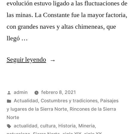
evolución estuvo ligado a las fluctuaciones de
las minas. La Constante fue la mayor factoria,
con grandes naves y altas chimeneas, que
llegó …
«Plata
Seguir leyendo
pura
en
Publicado
admin
febrero 8, 2021
la
por
Publicado
Actualidad
,
Costumbres y tradiciones
,
Paisajes
Sierra
en
y lugares de la Sierra Norte
,
Rincones de la Sierra
Norte
Norte
Etiquetas:
actualidad
,
cultura
,
Historia
,
Mineria
,
de