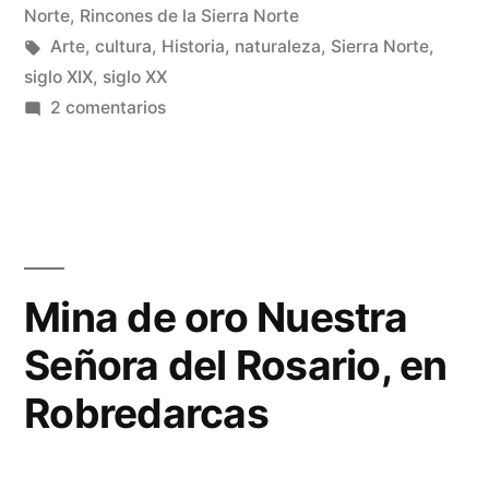
en
Norte
,
Rincones de la Sierra Norte
Etiquetas:
Arte
,
cultura
,
Historia
,
naturaleza
,
Sierra Norte
,
siglo XIX
,
siglo XX
en
2 comentarios
El
teatro
en
Sigüenza
Mina de oro Nuestra
Señora del Rosario, en
Robredarcas