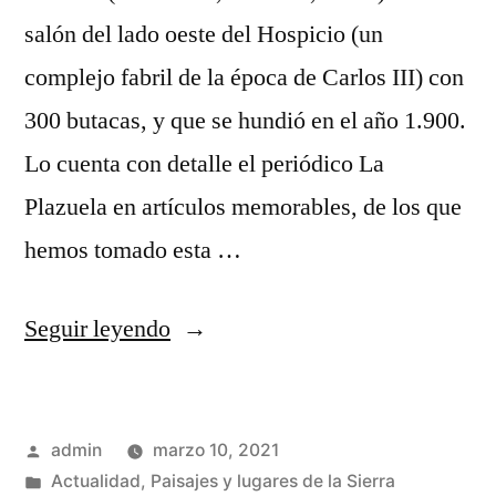
salón del lado oeste del Hospicio (un
complejo fabril de la época de Carlos III) con
300 butacas, y que se hundió en el año 1.900.
Lo cuenta con detalle el periódico La
Plazuela en artículos memorables, de los que
hemos tomado esta …
«El
Seguir leyendo
teatro
en
Publicado
admin
marzo 10, 2021
Sigüenza»
por
Publicado
Actualidad
,
Paisajes y lugares de la Sierra