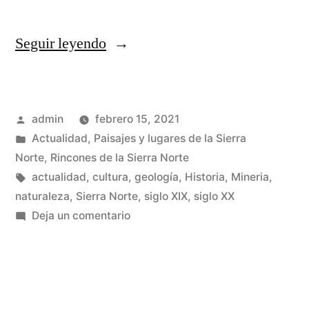
«Otras
Seguir leyendo
explotaciones
mineras
Publicado
admin
febrero 15, 2021
de
por
Publicado
Actualidad
,
Paisajes y lugares de la Sierra
la
en
Norte
,
Rincones de la Sierra Norte
Sierra
Etiquetas:
actualidad
,
cultura
,
geología
,
Historia
,
Mineria
,
naturaleza
,
Sierra Norte
,
siglo XIX
,
siglo XX
Norte
en
Deja un comentario
de
Otras
explotaciones
Guadalajara»
mineras
de