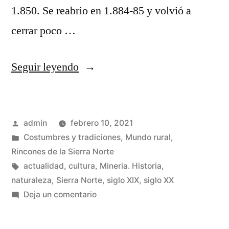
1.850. Se reabrio en 1.884-85 y volvió a
cerrar poco …
«Plata
Seguir leyendo
pura
en
Publicado
admin
febrero 10, 2021
la
por
Publicado
Costumbres y tradiciones
,
Mundo rural
,
Sierra
en
Rincones de la Sierra Norte
Norte
Etiquetas:
actualidad
,
cultura
,
Mineria. Historia
,
naturaleza
,
Sierra Norte
,
siglo XIX
,
siglo XX
de
en
Deja un comentario
Guadalajara
Plata
pura
II»