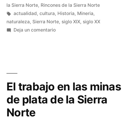
minas
en
la Sierra Norte
,
Rincones de la Sierra Norte
de
Etiquetas:
actualidad
,
cultura
,
Historia
,
Mineria
,
naturaleza
,
Sierra Norte
,
siglo XIX
,
siglo XX
plata
en
Deja un comentario
de
El
trabajo
la
en
Sierra
las
Norte
minas
de
(II)»
El trabajo en las minas
plata
de plata de la Sierra
de
la
Norte
Sierra
Norte
(II)