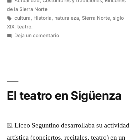
por
Publicado
Actualidad
,
Costumbres y tradiciones
,
Rincones
actrices»
en
de la Sierra Norte
Etiquetas:
cultura
,
Historia
,
naturaleza
,
Sierra Norte
,
siglo
XIX
,
teatro.
en
Deja un comentario
La
primera
huelga
de
actrices
El teatro en Sigüenza
El Liceo Seguntino desarrollaba su actividad
artística (conciertos, recitales, teatro) en un