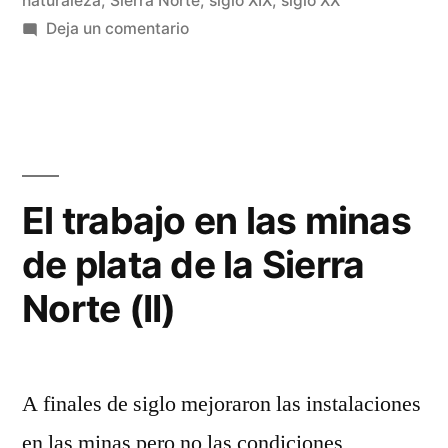
naturaleza
,
Sierra Norte
,
siglo XIX
,
siglo XX
Guadalajara»
en
Deja un comentario
Plata
pura
en
la
Sierra
Norte
El trabajo en las minas
de
de plata de la Sierra
Guadalajara
Norte (II)
A finales de siglo mejoraron las instalaciones
en las minas pero no las condiciones