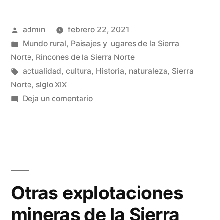
El
Publicado
admin
febrero 22, 2021
Buen
por
Publicado
Mundo rural
,
Paisajes y lugares de la Sierra
Deseo»
en
Norte
,
Rincones de la Sierra Norte
Etiquetas:
actualidad
,
cultura
,
Historia
,
naturaleza
,
Sierra
Norte
,
siglo XIX
en
Deja un comentario
Sociedad
minera
El
Buen
Deseo
Otras explotaciones
mineras de la Sierra