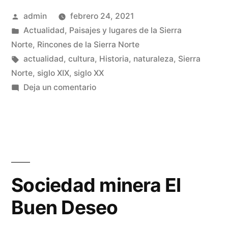
Publicado
admin
febrero 24, 2021
Nuestra
por
Publicado
Actualidad
,
Paisajes y lugares de la Sierra
Señora
en
Norte
,
Rincones de la Sierra Norte
del
Etiquetas:
actualidad
,
cultura
,
Historia
,
naturaleza
,
Sierra
Norte
,
siglo XIX
,
siglo XX
Rosario,
en
Deja un comentario
en
Mina
de
Robredarcas»
oro
Nuestra
Señora
del
Sociedad minera El
Rosario,
Buen Deseo
en
Robredarcas