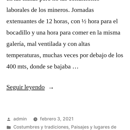
laborales de los mineros. Jornadas
extenuantes de 12 horas, con ½ hora para el
bocadillo y una hora para comer en la misma
galería, mal ventilada y con altas
temperaturas, muchas veces por debajo de los
400 mts, donde se bajaba …
«El
Seguir leyendo
trabajo
en
Publicado
admin
febrero 3, 2021
las
por
Publicado
Costumbres y tradiciones
,
Paisajes y lugares de