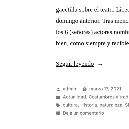
gacetilla sobre el teatro Lice
domingo anterior. Tras menci
los 6 (señores) actores nomb
bien, como siempre y recib
«La
Seguir leyendo
primera
huelga
Publicado
admin
marzo 17, 2021
de
por
Publicado
Actualidad
,
Costumbres y trad
en
Etiquetas:
cultura
,
Historia
,
naturaleza
,
S
actrices»
en
Deja un comentario
La
primera