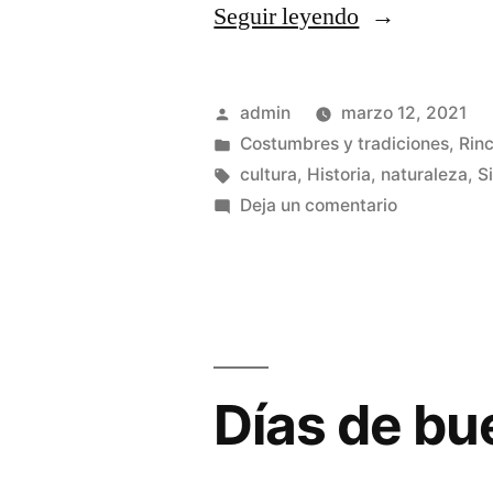
«El
Seguir leyendo
teatro
en
Publicado
admin
marzo 12, 2021
Sigüenza
por
Publicado
Costumbres y tradiciones
,
Rinc
en
Etiquetas:
cultura
,
Historia
,
naturaleza
,
S
en
en
Deja un comentario
el
El
teatro
siglo
en
XX»
Sigüenza
en
el
Días de bu
siglo
XX