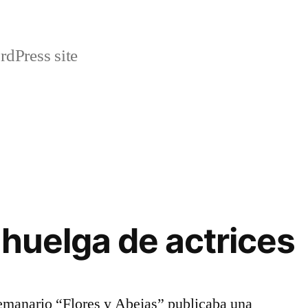
rdPress site
 huelga de actrices
semanario “Flores y Abejas” publicaba una