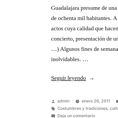
Guadalajara presume de una 
de ochenta mil habitantes. A
actos cuya calidad que hacen 
concierto, presentación de un
…) Algunos fines de semana
inolvidables. …
«Días
Seguir leyendo
de
buen
Publicado
admin
enero 26, 2011
teatro»
por
Etiquetas:
Costumbres y tradiciones
,
cult
en
Deja un comentario