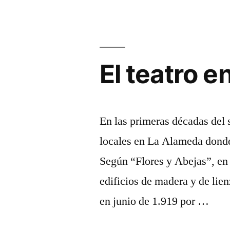
huelga
de
actrices
El teatro e
En las primeras décadas del 
locales en La Alameda donde 
Según “Flores y Abejas”, en 
edificios de madera y de lien
en junio de 1.919 por …