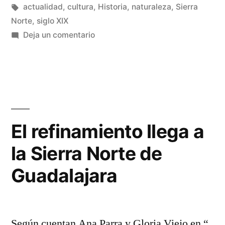
Etiquetas:
actualidad
,
cultura
,
Historia
,
naturaleza
,
Sierra
Norte
,
siglo XIX
en
Deja un comentario
Otra
imagen
de
Baides
El refinamiento llega a
la Sierra Norte de
Guadalajara
Según cuentan Ana Parra y Gloria Viejo en “