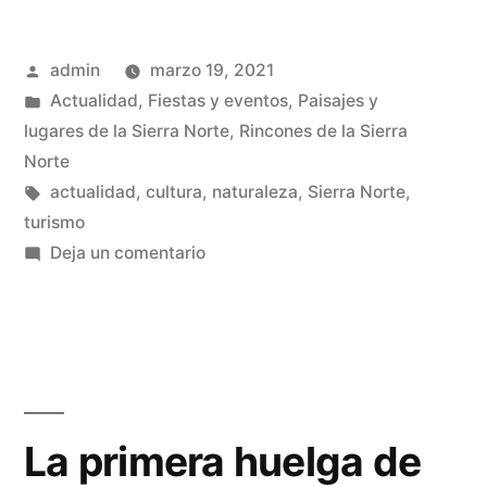
de
Publicado
admin
marzo 19, 2021
la
por
Publicado
Actualidad
,
Fiestas y eventos
,
Paisajes y
Sierra
en
lugares de la Sierra Norte
,
Rincones de la Sierra
Norte»
Norte
Etiquetas:
actualidad
,
cultura
,
naturaleza
,
Sierra Norte
,
turismo
en
Deja un comentario
Mapa
turístico
de
la
Sierra
Norte
La primera huelga de