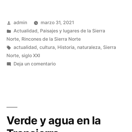
de
la
Publicado
admin
marzo 31, 2021
normativa
por
Publicado
Actualidad
,
Paisajes y lugares de la Sierra
del
en
Norte
,
Rincones de la Sierra Norte
PN
Etiquetas:
actualidad
,
cultura
,
Historia
,
naturaleza
,
Sierra
Norte
,
siglo XXI
Sierra
en
Deja un comentario
Norte
Modificación
de
de
la
Guadalajara»
normativa
del
PN
Verde y agua en la
Sierra
Norte