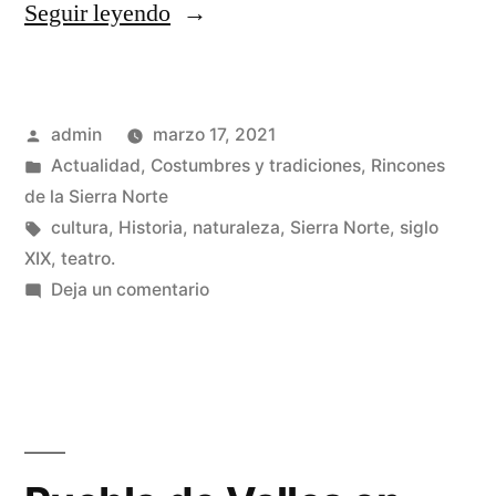
«La
Seguir leyendo
primera
huelga
Publicado
admin
marzo 17, 2021
de
por
Publicado
Actualidad
,
Costumbres y tradiciones
,
Rincones
actrices»
en
de la Sierra Norte
Etiquetas:
cultura
,
Historia
,
naturaleza
,
Sierra Norte
,
siglo
XIX
,
teatro.
en
Deja un comentario
La
primera
huelga
de
actrices