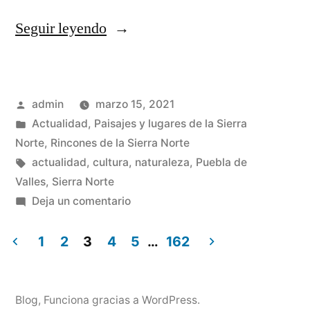
«Puebla
Seguir leyendo
de
Valles
Publicado
admin
marzo 15, 2021
en
por
Publicado
Actualidad
,
Paisajes y lugares de la Sierra
vísperas»
en
Norte
,
Rincones de la Sierra Norte
Etiquetas:
actualidad
,
cultura
,
naturaleza
,
Puebla de
Valles
,
Sierra Norte
en
Deja un comentario
Puebla
de
1
2
3
4
5
…
162
Valles
Paginación
en
de
vísperas
Blog
,
Funciona gracias a WordPress.