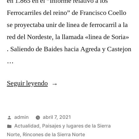
en 1.865 en el “Informe relativo a los
Ferrocarriles del reino” de Francisco Coello
se proyectaba unir de linea de ferrocarril a la
red del Nordeste, la llamada «linea de Soria»
. Saliendo de Baides hacia Agreda y Castejon
…
«Otra
Seguir leyendo
imagen
de
Publicado
admin
abril 7, 2021
Baides»
por
Publicado
Actualidad
,
Paisajes y lugares de la Sierra
en
Norte
,
Rincones de la Sierra Norte