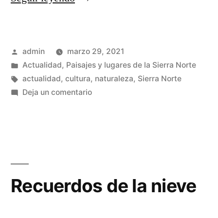
y
agua
Publicado
admin
marzo 29, 2021
en
por
Publicado
Actualidad
,
Paisajes y lugares de la Sierra Norte
la
en
Etiquetas:
actualidad
,
cultura
,
naturaleza
,
Sierra Norte
Transierra»
en
Deja un comentario
Verde
y
agua
en
la
Transierra
Recuerdos de la nieve