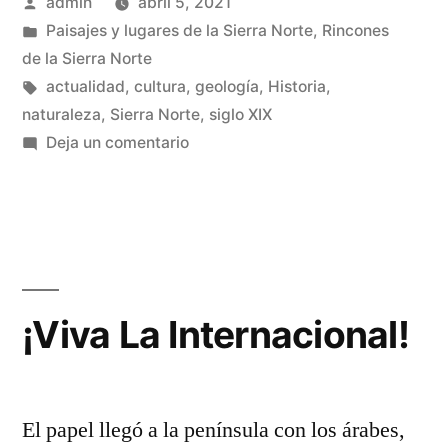
Publicado
admin
abril 5, 2021
a
por
Publicado
Paisajes y lugares de la Sierra Norte
,
Rincones
la
en
de la Sierra Norte
Sierra
Etiquetas:
actualidad
,
cultura
,
geología
,
Historia
,
naturaleza
,
Sierra Norte
,
siglo XIX
Norte
en
Deja un comentario
de
El
refinamiento
Guadalajara»
llega
a
la
Sierra
¡Viva La Internacional!
Norte
de
Guadalajara
El papel llegó a la península con los árabes,