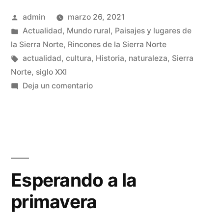
la
Publicado
admin
marzo 26, 2021
nieve»
por
Publicado
Actualidad
,
Mundo rural
,
Paisajes y lugares de
en
la Sierra Norte
,
Rincones de la Sierra Norte
Etiquetas:
actualidad
,
cultura
,
Historia
,
naturaleza
,
Sierra
Norte
,
siglo XXI
en
Deja un comentario
Recuerdos
de
la
nieve
Esperando a la
primavera