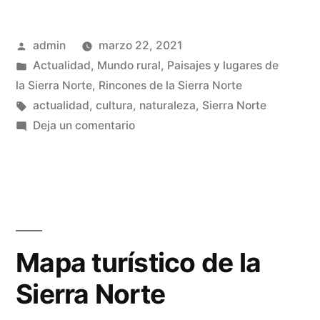
la
Publicado
admin
marzo 22, 2021
primavera»
por
Publicado
Actualidad
,
Mundo rural
,
Paisajes y lugares de
en
la Sierra Norte
,
Rincones de la Sierra Norte
Etiquetas:
actualidad
,
cultura
,
naturaleza
,
Sierra Norte
en
Deja un comentario
Esperando
a
la
primavera
Mapa turístico de la
Sierra Norte