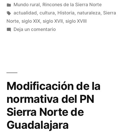
por
Publicado
Mundo rural
,
Rincones de la Sierra Norte
en
Etiquetas:
actualidad
,
cultura
,
Historia
,
naturaleza
,
Sierra
Norte
,
siglo XIX
,
siglo XVII
,
siglo XVIII
en
Deja un comentario
¡Viva
La
Internacional!
Modificación de la
normativa del PN
Sierra Norte de
Guadalajara