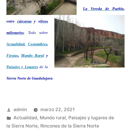
La Vereda de Puebla
,
entre
cárcavas
y o
livos
milenarios
.
Todo sobre
Actualidad
,
Costumbres
,
Fiestas
,
Mundo Rural
y
Paisajes y Lugares
de la
Sierra Norte de Guadalajara
.
Publicado
admin
marzo 22, 2021
por
Publicado
Actualidad
,
Mundo rural
,
Paisajes y lugares de
en
la Sierra Norte
,
Rincones de la Sierra Norte