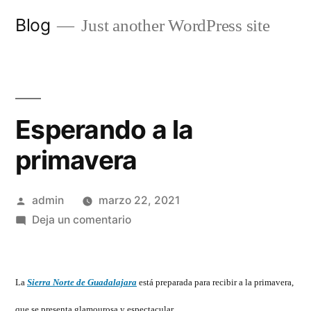
Saltar
Blog
Just another WordPress site
al
contenido
Esperando a la
primavera
Publicado
admin
marzo 22, 2021
por
en
Deja un comentario
Esperando
a
la
La
Sierra Norte de Guadalajara
está preparada para recibir a la primavera,
primavera
que se presenta glamourosa y espectacular.