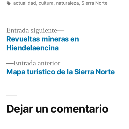
Etiquetas:
actualidad
,
cultura
,
naturaleza
,
Sierra Norte
Entrada
Entrada siguiente
siguiente:
Revueltas mineras en
Navegación
Hiendelaencina
de
Entrada
Entrada anterior
entradas
anterior:
Mapa turístico de la Sierra Norte
Dejar un comentario