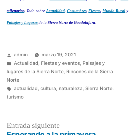
milenarios
.
Todo sobre
Actualidad
,
Costumbres
,
Fiestas
,
Mundo Rural
y
Paisajes y Lugares
de la
Sierra Norte de Guadalajara
.
Publicado
admin
marzo 19, 2021
por
Publicado
Actualidad
,
Fiestas y eventos
,
Paisajes y
en
lugares de la Sierra Norte
,
Rincones de la Sierra
Norte
Etiquetas:
actualidad
,
cultura
,
naturaleza
,
Sierra Norte
,
turismo
Entrada
Entrada siguiente
siguiente:
Esperando a la primavera