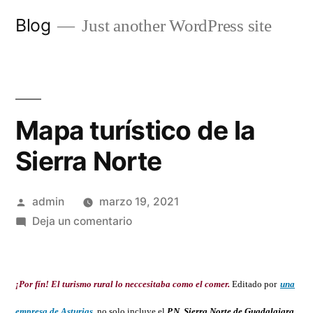
Saltar
Blog
Just another WordPress site
al
contenido
Mapa turístico de la
Sierra Norte
Publicado
admin
marzo 19, 2021
por
en
Deja un comentario
Mapa
turístico
de
¡Por fín! El turismo rural lo neccesitaba como el comer.
Editado por
una
la
empresa de Asturias
,
no solo incluye el
P.N. Sierra Norte de Guadalajara
,