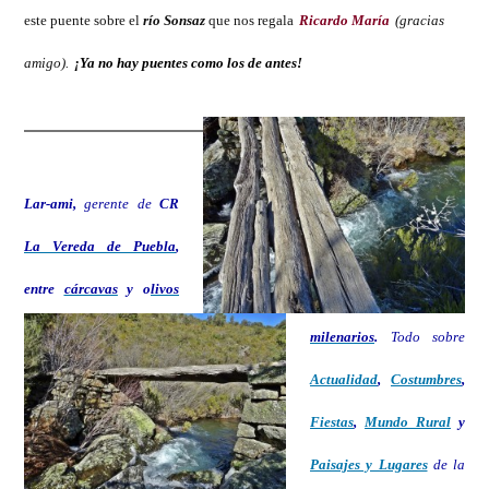
este puente sobre el
río Sonsaz
que nos regala
Ricardo María
(gracias
amigo).
¡Ya no hay puentes como los de antes!
Lar-ami,
gerente de
CR
La Vereda de Puebla
,
entre
cárcavas
y o
livos
milenarios
.
Todo sobre
Actualidad
,
Costumbres
,
Fiestas
,
Mundo Rural
y
Paisajes y Lugares
de la