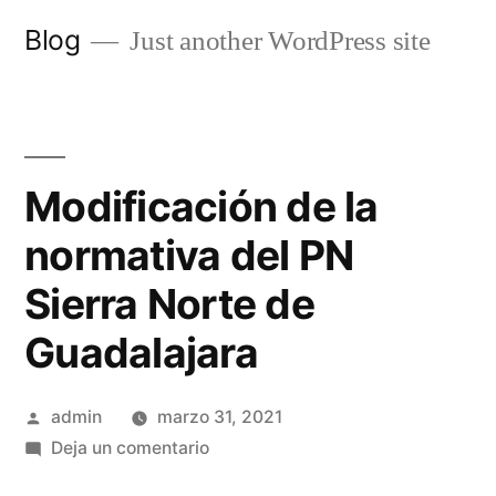
Saltar
Blog
Just another WordPress site
al
contenido
Modificación de la
normativa del PN
Sierra Norte de
Guadalajara
Publicado
admin
marzo 31, 2021
por
en
Deja un comentario
Modificación