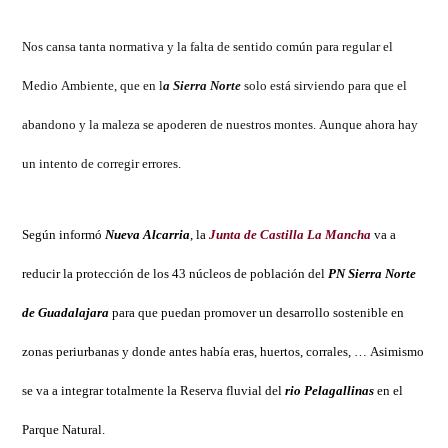
de
la
Nos cansa tanta normativa y la falta de sentido común para regular el
normativa
Medio Ambiente, que en l
a Sierra Norte
solo está sirviendo para que el
del
PN
abandono y la maleza se apoderen de nuestros montes. Aunque ahora hay
Sierra
un intento de corregir errores.
Norte
de
Guadalajara
Según informó
Nueva Alcarria
, la
Junta de Castilla La Mancha
va a
reducir la protección de los 43 núcleos de población del
PN Sierra Norte
de Guadalajara
para que puedan promover un desarrollo sostenible en
zonas periurbanas y donde antes había eras, huertos, corrales, … Asimismo
se va a integrar totalmente la Reserva fluvial del
rio Pelagallinas
en el
Parque Natural.