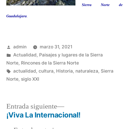
Sierra Norte de
Guadalajara
.
Publicado
admin
marzo 31, 2021
por
Publicado
Actualidad
,
Paisajes y lugares de la Sierra
en
Norte
,
Rincones de la Sierra Norte
Etiquetas:
actualidad
,
cultura
,
Historia
,
naturaleza
,
Sierra
Norte
,
siglo XXI
Entrada
Entrada siguiente
siguiente:
¡Viva La Internacional!
Navegación