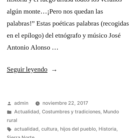
algún monte…¡Pero nos quedan las
palabras!” Estas poéticas palabras (recogidas
en el epílogo) del etnógrafo y músico José
Antonio Alonso …
«Vocabulario
Seguir leyendo
Popular
Serrano»
Publicado
admin
noviembre 22, 2017
por
Publicado
Actualidad
,
Costumbres y tradiciones
,
Mundo
en
rural
Etiquetas:
actualidad
,
cultura
,
hijos del pueblo
,
Historia
,
Sierra Norte