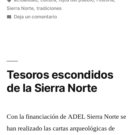
Arriba»
Sierra Norte
,
tradiciones
en
Deja un comentario
Los
danzantes
de
Condemios
de
Arriba
Tesoros escondidos
de la Sierra Norte
Con la financiación de ADEL Sierra Norte se
han realizado las cartas arqueológicas de