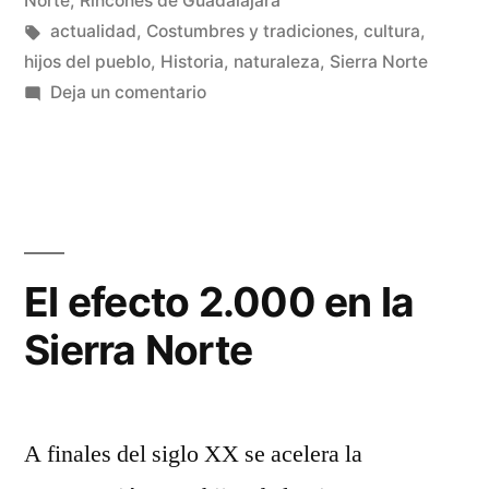
Norte
,
Rincones de Guadalajara
Norte»
Etiquetas:
actualidad
,
Costumbres y tradiciones
,
cultura
,
hijos del pueblo
,
Historia
,
naturaleza
,
Sierra Norte
en
Deja un comentario
Tesoros
escondidos
de
la
Sierra
Norte
El efecto 2.000 en la
Sierra Norte
A finales del siglo XX se acelera la