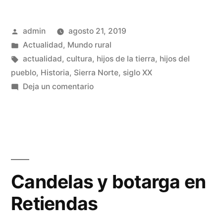
en
Publicado
admin
agosto 21, 2019
el
por
Publicado
Actualidad
,
Mundo rural
campo
en
Etiquetas:
actualidad
,
cultura
,
hijos de la tierra
,
hijos del
de
pueblo
,
Historia
,
Sierra Norte
,
siglo XX
en
Deja un comentario
Mauthausen»
Serranos
muertos
en
el
campo
de
Candelas y botarga en
Mauthausen
Retiendas