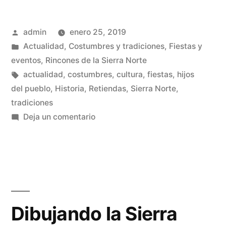
botarga
Publicado
admin
enero 25, 2019
en
por
Publicado
Actualidad
,
Costumbres y tradiciones
,
Fiestas y
Retiendas»
en
eventos
,
Rincones de la Sierra Norte
Etiquetas:
actualidad
,
costumbres
,
cultura
,
fiestas
,
hijos
del pueblo
,
Historia
,
Retiendas
,
Sierra Norte
,
tradiciones
en
Deja un comentario
Candelas
y
botarga
en
Retiendas
Dibujando la Sierra