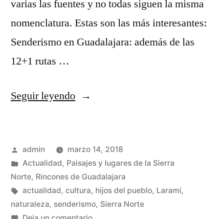
varias las fuentes y no todas siguen la misma
nomenclatura. Estas son las más interesantes:
Senderismo en Guadalajara: además de las
12+1 rutas …
«n+1
Seguir leyendo
rutas
de
Publicado
admin
marzo 14, 2018
senderismo
por
Publicado
Actualidad
,
Paisajes y lugares de la Sierra
por
en
Norte
,
Rincones de Guadalajara
la
Etiquetas:
actualidad
,
cultura
,
hijos del pueblo
,
Larami
,
naturaleza
,
senderismo
,
Sierra Norte
Sierra
en
Deja un comentario