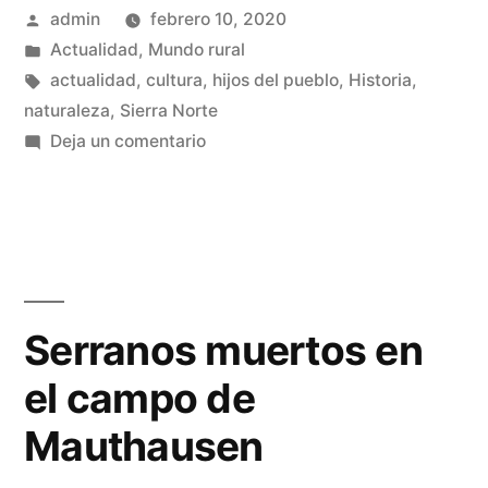
Publicado
admin
febrero 10, 2020
2.019
por
Publicado
Actualidad
,
Mundo rural
en
en
Etiquetas:
actualidad
,
cultura
,
hijos del pueblo
,
Historia
,
la
naturaleza
,
Sierra Norte
en
Deja un comentario
Sierra
Padrón
Norte
de
habitantes
de
2.019
Guadalajara»
en
la
Serranos muertos en
Sierra
el campo de
Norte
de
Mauthausen
Guadalajara