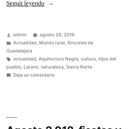
«Dibujando
Seguir leyendo
la
Sierra
Publicado
admin
agosto 29, 2018
Norte
por
Publicado
Actualidad
,
Mundo rural
,
Rincones de
de
en
Guadalajara
Guadalajara»
Etiquetas:
actualidad
,
Aquitectura Negra
,
cultura
,
hijos del
pueblo
,
Larami
,
naturaleza
,
Sierra Norte
en
Deja un comentario
Dibujando
la
Sierra
Norte
de
Guadalajara