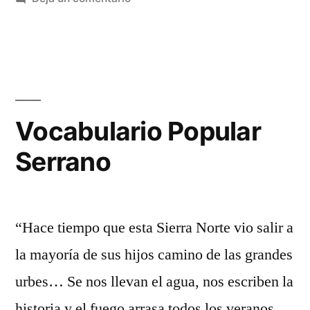
Norte»
n+1
rutas
de
senderismo
por
la
Vocabulario Popular
Sierra
Serrano
Norte
“Hace tiempo que esta Sierra Norte vio salir a
la mayoría de sus hijos camino de las grandes
urbes… Se nos llevan el agua, nos escriben la
historia y el fuego arrasa todos los veranos