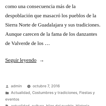
como una consecuencia más de la
despoblación que masacró los pueblos de la
Sierra Norte de Guadalajara y sus tradiciones.
Aunque carecen de la fama de los danzantes
de Valverde de los …
«Los
Seguir leyendo
danzantes
de
Publicado
admin
octubre 7, 2016
Condemios
por
Publicado
Actualidad
,
Costumbres y tradiciones
,
Fiestas y
de
en
eventos
Etiquetas:
actualidad
,
cultura
,
hijos del pueblo
,
Historia
,