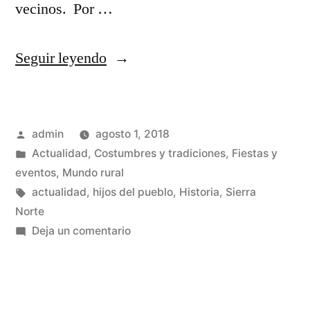
vecinos. Por …
«Agosto
Seguir leyendo
2.018,
fiestas
Publicado
admin
agosto 1, 2018
y
por
Publicado
Actualidad
,
Costumbres y tradiciones
,
Fiestas y
eventos
en
eventos
,
Mundo rural
en
Etiquetas:
actualidad
,
hijos del pueblo
,
Historia
,
Sierra
Norte
la
en
Deja un comentario
Sierra
Agosto
2.018,
Norte»
fiestas
y