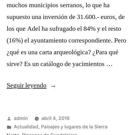
muchos municipios serranos, lo que ha
supuesto una inversión de 31.600.- euros, de
los que Adel ha sufragado el 84% y el resto
(16%) el ayuntamiento correspondiente. Pero
¿qué es una carta arqueológica? ¿Para qué
sirve? Es un catálogo de yacimientos …
«Tesoros
Seguir leyendo
escondidos
de
Publicado
admin
abril 4, 2016
la
por
Publicado
Actualidad
,
Paisajes y lugares de la Sierra
Sierra
en