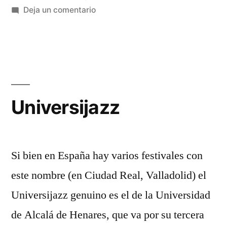
verano»
en
Deja un comentario
Las
noches
son
para
el
verano
Universijazz
Si bien en España hay varios festivales con
este nombre (en Ciudad Real, Valladolid) el
Universijazz genuino es el de la Universidad
de Alcalá de Henares, que va por su tercera