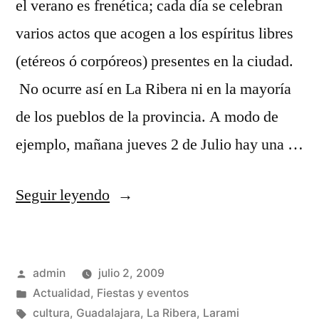
el verano es frenética; cada día se celebran
varios actos que acogen a los espíritus libres
(etéreos ó corpóreos) presentes en la ciudad.
No ocurre así en La Ribera ni en la mayoría
de los pueblos de la provincia. A modo de
ejemplo, mañana jueves 2 de Julio hay una …
«Las
Seguir leyendo
noches
son
Publicado
admin
julio 2, 2009
para
por
Publicado
Actualidad
,
Fiestas y eventos
el
en
Etiquetas:
cultura
,
Guadalajara
,
La Ribera
,
Larami