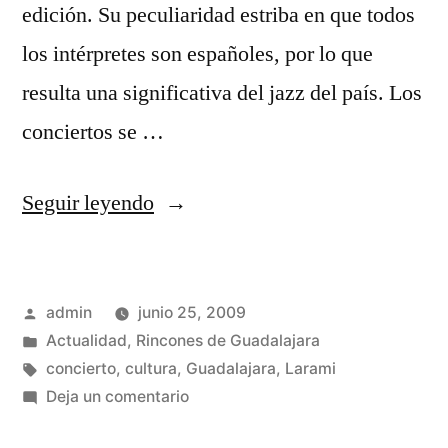
edición. Su peculiaridad estriba en que todos
los intérpretes son españoles, por lo que
resulta una significativa del jazz del país. Los
conciertos se …
«Universijazz»
Seguir leyendo
Publicado
admin
junio 25, 2009
por
Publicado
Actualidad
,
Rincones de Guadalajara
en
Etiquetas:
concierto
,
cultura
,
Guadalajara
,
Larami
en
Deja un comentario
Universijazz