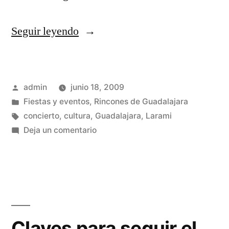
«Solsticio
Seguir leyendo
Folk»
Publicado
admin
junio 18, 2009
por
Publicado
Fiestas y eventos
,
Rincones de Guadalajara
en
Etiquetas:
concierto
,
cultura
,
Guadalajara
,
Larami
en
Deja un comentario
Solsticio
Folk
Claves para seguir el