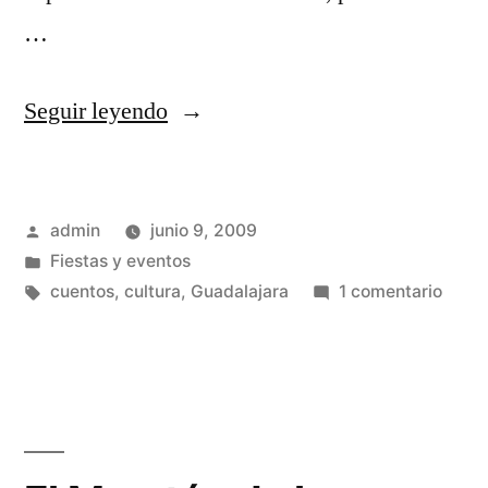
…
«El
Seguir leyendo
Maratón
de
Publicado
admin
junio 9, 2009
los
por
Publicado
Fiestas y eventos
Cuentos
en
Etiquetas:
en
cuentos
,
cultura
,
Guadalajara
1 comentario
(II)»
El
Mara
de
los
Cuen
(II)