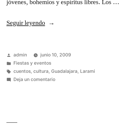
jóvenes, bohemios y espíritus libres. Los …
«Claves
Seguir leyendo
para
seguir
Publicado
admin
junio 10, 2009
el
por
Publicado
Fiestas y eventos
Maratón
en
Etiquetas:
cuentos
,
cultura
,
Guadalajara
,
Larami
de
en
Deja un comentario
Claves
los
para
Cuentos»
seguir
el
Maratón
de