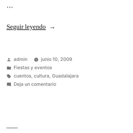
…
«El
Seguir leyendo
Maratón
de
Publicado
admin
junio 10, 2009
los
por
Publicado
Fiestas y eventos
Cuentos
en
Etiquetas:
cuentos
,
cultura
,
Guadalajara
(III)»
en
Deja un comentario
El
Maratón
de
los
Cuentos