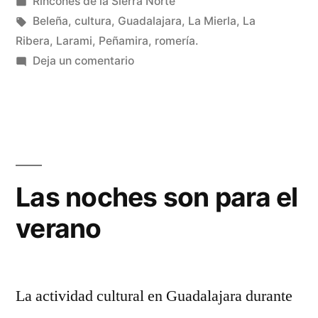
por
Publicado
Rincones de la Sierra Norte
Ribera:
en
Etiquetas:
Beleña
,
cultura
,
Guadalajara
,
La Mierla
,
La
La
Ribera
,
Larami
,
Peñamira
,
romería.
en
Deja un comentario
Mierla»
Los
pueblos
de
La
Ribera:
La
Las noches son para el
Mierla
verano
La actividad cultural en Guadalajara durante