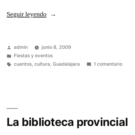
«El
Seguir leyendo
Maratón
de
Publicado
admin
junio 8, 2009
los
por
Publicado
Fiestas y eventos
Cuentos»
en
Etiquetas:
en
cuentos
,
cultura
,
Guadalajara
1 comentario
El
Mara
de
los
Cuen
La biblioteca provincial