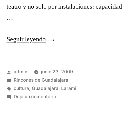
teatro y no solo por instalaciones: capacidad
…
«El
Seguir leyendo
teatro
Buero
Publicado
admin
junio 23, 2009
Vallejo»
por
Publicado
Rincones de Guadalajara
en
Etiquetas:
cultura
,
Guadalajara
,
Larami
en
Deja un comentario
El
teatro
Buero
Vallejo