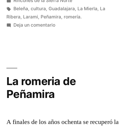
por
Publicado
Rincones de la Sierra Norte
Ribera:
en
Etiquetas:
Beleña
,
cultura
,
Guadalajara
,
La Mierla
,
La
La
Ribera
,
Larami
,
Peñamira
,
romería.
en
Deja un comentario
Mierla»
Los
pueblos
de
La
Ribera:
La
La romeria de
Mierla
Peñamira
A finales de los años ochenta se recuperó la