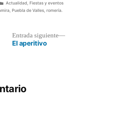
Publicado
Actualidad
,
Fiestas y eventos
en
amira
,
Puebla de Valles
,
romería.
a
Entrada
Entrada siguiente
r:
siguiente:
El aperitivo
ntario