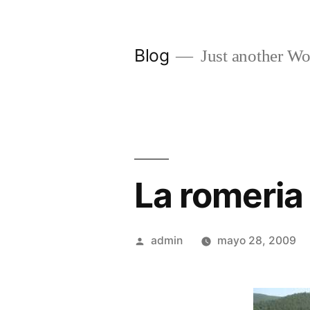
Saltar
al
Blog
Just another Wo
contenido
La romeria
Publicado
admin
mayo 28, 2009
por