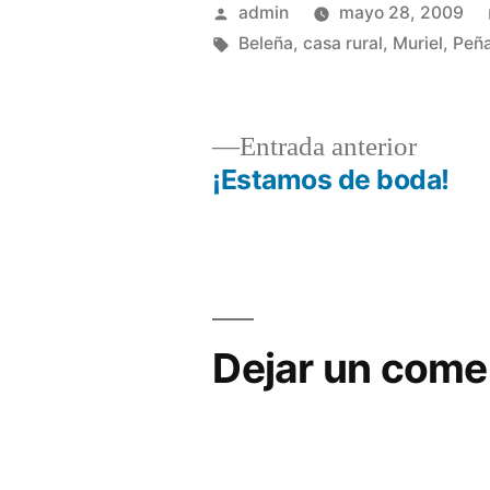
Publicado
admin
mayo 28, 2009
por
Etiquetas:
Beleña
,
casa rural
,
Muriel
,
Peñ
Entrad
Entrada anterior
anterio
¡Estamos de boda!
Navegación
de
entradas
Dejar un come