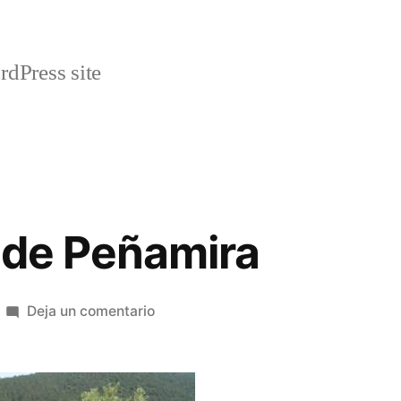
rdPress site
 de Peñamira
en
Deja un comentario
La
romeria
de