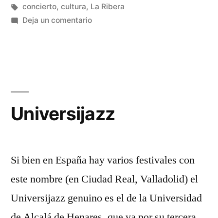
Etiquetas:
concierto
,
cultura
,
La Ribera
en
Deja un comentario
Una
noche
mágica
Universijazz
Si bien en España hay varios festivales con
este nombre (en Ciudad Real, Valladolid) el
Universijazz genuino es el de la Universidad
de Alcalá de Henares, que va por su tercera