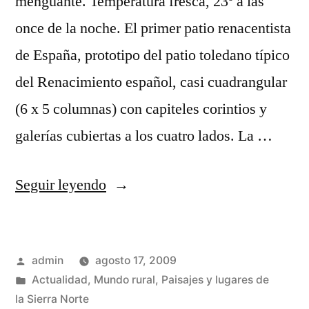
menguante. Temperatura fresca, 23º a las
once de la noche. El primer patio renacentista
de España, prototipo del patio toledano típico
del Renacimiento español, casi cuadrangular
(6 x 5 columnas) con capiteles corintios y
galerías cubiertas a los cuatro lados. La …
«Una
Seguir leyendo
noche
mágica»
Publicado
admin
agosto 17, 2009
por
Publicado
Actualidad
,
Mundo rural
,
Paisajes y lugares de
en
la Sierra Norte