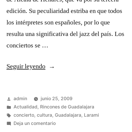
edición. Su peculiaridad estriba en que todos
los intérpretes son españoles, por lo que
resulta una significativa del jazz del país. Los
conciertos se …
«Universijazz»
Seguir leyendo
Publicado
admin
junio 25, 2009
por
Publicado
Actualidad
,
Rincones de Guadalajara
en
Etiquetas:
concierto
,
cultura
,
Guadalajara
,
Larami
en
Deja un comentario
Universijazz