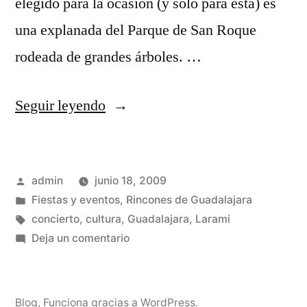
elegido para la ocasión (y solo para esta) es
una explanada del Parque de San Roque
rodeada de grandes árboles. …
«Solsticio
Seguir leyendo
Folk»
Publicado
admin
junio 18, 2009
por
Publicado
Fiestas y eventos
,
Rincones de Guadalajara
en
Etiquetas:
concierto
,
cultura
,
Guadalajara
,
Larami
en
Deja un comentario
Solsticio
Folk
Blog
,
Funciona gracias a WordPress.