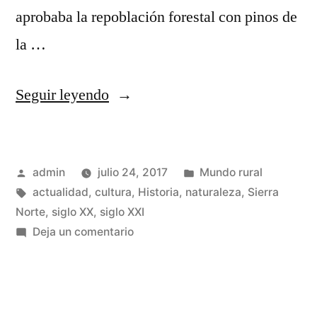
aprobaba la repoblación forestal con pinos de
la …
«Rebelión
Seguir leyendo
en
la
Publicado
Publicado
admin
julio 24, 2017
Mundo rural
Sierra
por
Etiquetas:
en
actualidad
,
cultura
,
Historia
,
naturaleza
,
Sierra
Norte
Norte
,
siglo XX
,
siglo XXI
de
en
Deja un comentario
Rebelión
Guadalajara»
en
la
Sierra