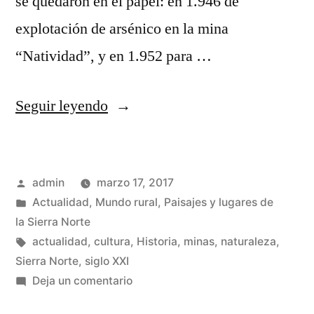
se quedaron en el papel: en 1.946 de
explotación de arsénico en la mina
“Natividad”, y en 1.952 para …
«Minas
Seguir leyendo
de
plata
Publicado
admin
marzo 17, 2017
de
por
Publicado
Actualidad
,
Mundo rural
,
Paisajes y lugares de
La
en
la Sierra Norte
Bodera:
Etiquetas:
actualidad
,
cultura
,
Historia
,
minas
,
naturaleza
,
Sierra Norte
,
siglo XXI
presente
en
Deja un comentario
y
Minas