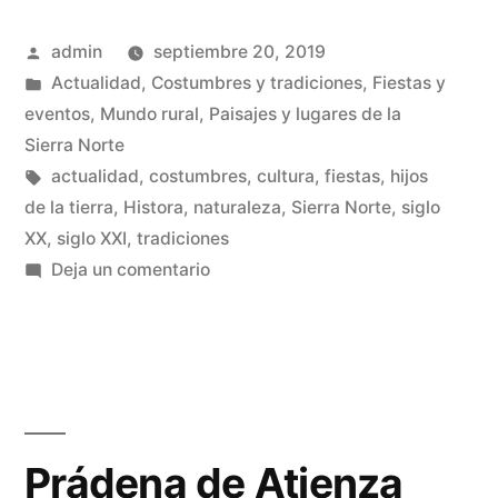
de
Publicado
admin
septiembre 20, 2019
los
por
Publicado
Actualidad
,
Costumbres y tradiciones
,
Fiestas y
hijos
en
eventos
,
Mundo rural
,
Paisajes y lugares de la
de
Sierra Norte
Etiquetas:
actualidad
,
costumbres
,
cultura
,
fiestas
,
hijos
la
de la tierra
,
Histora
,
naturaleza
,
Sierra Norte
,
siglo
tierra
XX
,
siglo XXI
,
tradiciones
en
Deja un comentario
(siglo
El
XX)»
regreso
de
los
hijos
de
Prádena de Atienza
la