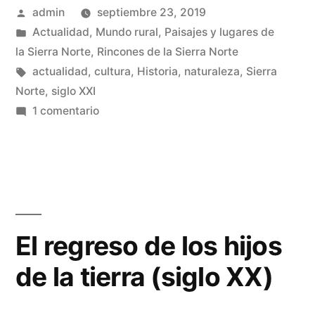
Publicado
admin
septiembre 23, 2019
en
por
Publicado
Actualidad
,
Mundo rural
,
Paisajes y lugares de
la
en
la Sierra Norte
,
Rincones de la Sierra Norte
Sierra
Etiquetas:
actualidad
,
cultura
,
Historia
,
naturaleza
,
Sierra
Norte
,
siglo XXI
Norte
en
1 comentario
de
El
cambio
Guadalajara»
climático
en
la
Sierra
El regreso de los hijos
Norte
de la tierra (siglo XX)
de
Guadalajara