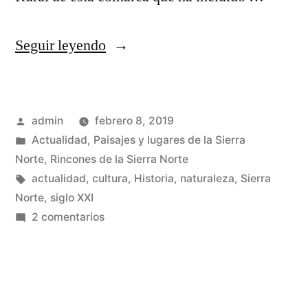
«La
Seguir leyendo
web
de
Publicado
admin
febrero 8, 2019
la
por
Publicado
Actualidad
,
Paisajes y lugares de la Sierra
Sierra
en
Norte
,
Rincones de la Sierra Norte
Norte
Etiquetas:
actualidad
,
cultura
,
Historia
,
naturaleza
,
Sierra
Norte
,
siglo XXI
de
en
2 comentarios
Guadalajara»
La
web
de
la