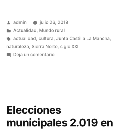
para
un
Publicado
admin
julio 26, 2019
verano
por
Publicado
Actualidad
,
Mundo rural
feliz»
en
Etiquetas:
actualidad
,
cultura
,
Junta Castilla La Mancha
,
naturaleza
,
Sierra Norte
,
siglo XXI
en
Deja un comentario
Mensajes
para
un
verano
feliz
Elecciones
municipales 2.019 en