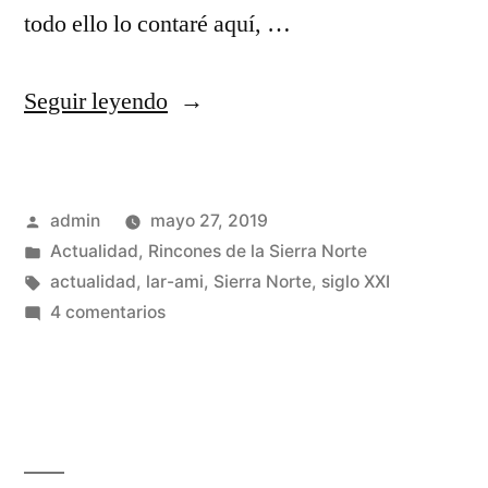
todo ello lo contaré aquí, …
«¡Diez
Seguir leyendo
años!
…
Publicado
admin
mayo 27, 2019
y
por
Publicado
Actualidad
,
Rincones de la Sierra Norte
parece
en
Etiquetas:
actualidad
,
lar-ami
,
Sierra Norte
,
siglo XXI
que
en
4 comentarios
¡Diez
fué
años!
ayer»
…
y
parece