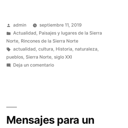
de
Atienza»
Publicado
admin
septiembre 11, 2019
por
Publicado
Actualidad
,
Paisajes y lugares de la Sierra
en
Norte
,
Rincones de la Sierra Norte
Etiquetas:
actualidad
,
cultura
,
Historia
,
naturaleza
,
pueblos
,
Sierra Norte
,
siglo XXI
en
Deja un comentario
Prádena
de
Atienza
Mensajes para un