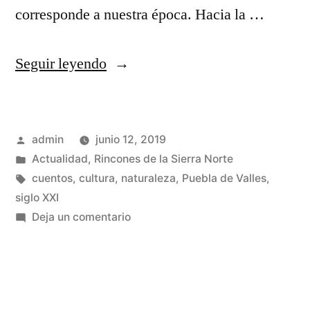
corresponde a nuestra época. Hacia la …
«La
Seguir leyendo
niña
de
Publicado
admin
junio 12, 2019
las
por
Publicado
Actualidad
,
Rincones de la Sierra Norte
estrellas»
en
Etiquetas:
cuentos
,
cultura
,
naturaleza
,
Puebla de Valles
,
siglo XXI
en
Deja un comentario
La
niña
de
las