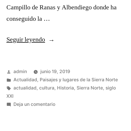
Campillo de Ranas y Albendiego donde ha
conseguido la …
«Elecciones
Seguir leyendo
municipales
2.019
Publicado
admin
junio 19, 2019
en
por
Publicado
Actualidad
,
Paisajes y lugares de la Sierra Norte
la
en
Etiquetas:
actualidad
,
cultura
,
Historia
,
Sierra Norte
,
siglo
Sierra
XXI
en
Deja un comentario
Norte
Elecciones
de
municipales
2.019
Guadalajara»