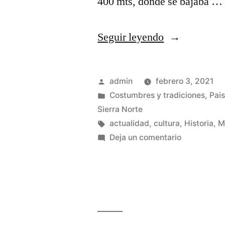
400 mts, donde se bajaba …
«El
Seguir leyendo
trabajo
en
Publicado
admin
febrero 3, 2021
las
por
Publicado
Costumbres y tradiciones
,
Pais
en
Sierra Norte
minas
Etiquetas:
actualidad
,
cultura
,
Historia
,
M
de
en
Deja un comentario
El
plata
trabajo
de
en
la
las
minas
Sierra
de