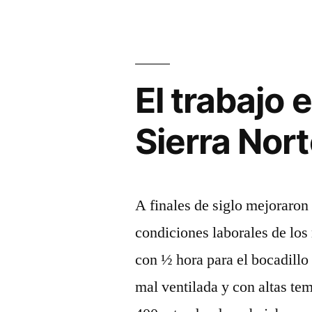
otra
vez
desbordad
El trabajo 
Sierra Norte
A finales de siglo mejoraron 
condiciones laborales de los
con ½ hora para el bocadillo
mal ventilada y con altas te