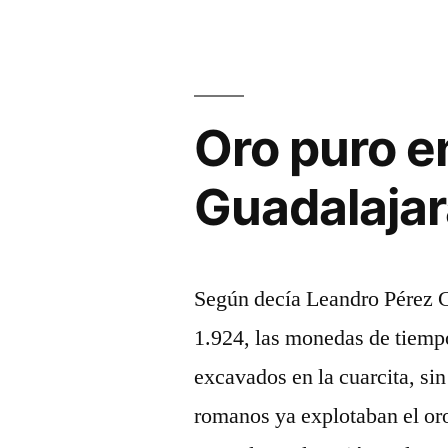
minería
de
en
Guadalajara
la
(1.913)»
Sierra
Norte
Oro puro en
de
Guadalajara
Guadalaja
(1.913)
Según decía Leandro Pérez C
1.924, las monedas de tiempo
excavados en la cuarcita, si
romanos ya explotaban el oro