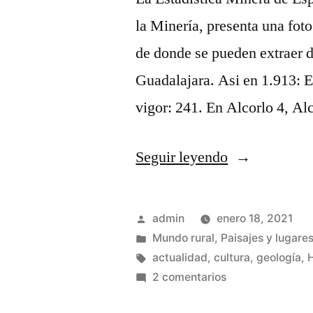
la Minería, presenta una foto 
de donde se pueden extraer da
Guadalajara. Asi en 1.913: 
vigor: 241. En Alcorlo 4, A
«La
Seguir leyendo
minería
en
Publicado
admin
enero 18, 2021
la
por
Publicado
Mundo rural
,
Paisajes y lugares
en
Etiquetas:
actualidad
,
cultura
,
geología
,
H
Sierra
en
2 comentarios
Norte
La