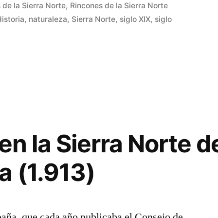
 de la Sierra Norte
,
Rincones de la Sierra Norte
istoria
,
naturaleza
,
Sierra Norte
,
siglo XIX
,
siglo
cina
en la Sierra Norte d
a (1.913)
paña, que cada año publicaba el Consejo de