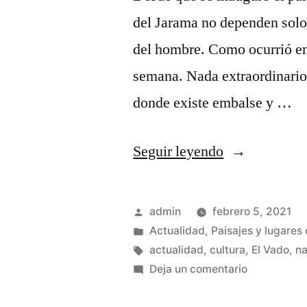
del Jarama no dependen solo
del hombre. Como ocurrió en 
semana. Nada extraordinario,
donde existe embalse y …
«El
Seguir leyendo
Jarama
otra
Publicado
admin
febrero 5, 2021
vez
por
Publicado
Actualidad
,
Paisajes y lugares 
en
Etiquetas:
actualidad
,
cultura
,
El Vado
,
na
desbordado»
en
Deja un comentario
El
Jarama