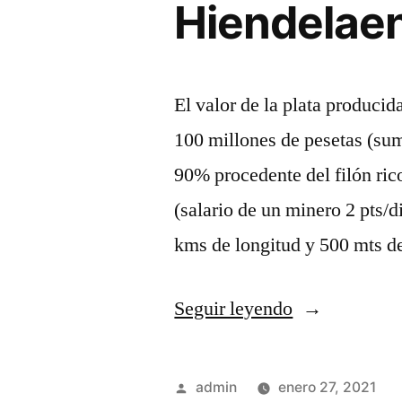
Hiendelaen
Norte
plata
de
(II)»
la
Sierra
El valor de la plata produci
Norte
100 millones de pesetas (sum
(II)
90% procedente del filón ric
(salario de un minero 2 pts/
kms de longitud y 500 mts 
«Hiendelaenc
Seguir leyendo
y
su
Publicado
admin
enero 27, 2021