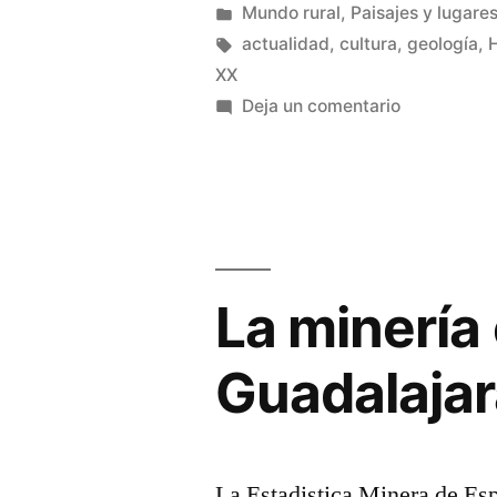
emporio
por
Publicado
Mundo rural
,
Paisajes y lugares
en
Etiquetas:
actualidad
,
cultura
,
geología
,
H
de
XX
plata»
en
Deja un comentario
Hiendelaen
y
su
emporio
de
plata
La minería 
Guadalajar
La Estadistica Minera de Es