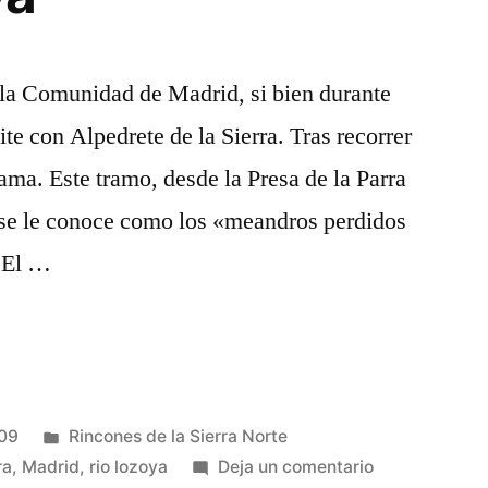
 la Comunidad de Madrid, si bien durante
te con Alpedrete de la Sierra. Tras recorrer
ma. Este tramo, desde la Presa de la Parra
, se le conoce como los «meandros perdidos
. El …
Publicado
009
Rincones de la Sierra Norte
en
en
ra
,
Madrid
,
rio lozoya
Deja un comentario