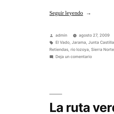
«Río
Seguir leyendo
Jarama»
Publicado
admin
agosto 27, 2009
por
Etiquetas:
El Vado
,
Jarama
,
Junta Castill
Retiendas
,
rio lozoya
,
Sierra Nort
en
Deja un comentario
Río
Jarama
La ruta ver