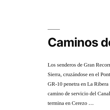
leyenda
de
Navazuelas
Caminos d
Los senderos de Gran Recor
Sierra, cruzándose en el Pon
GR-10 penetra en La Ribera p
camino de servicio del Cana
termina en Cerezo …