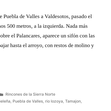
de Puebla de Valles a Valdesotos, pasado el
nos 500 metros, a la izquierda. Nada más
sobre el Palancares, aparece un sifón con las
bajar hasta el arroyo, con restos de molino y
Publicado
Rincones de la Sierra Norte
en
Beleña
,
Puebla de Valles
,
rio lozoya
,
Tamajon
,