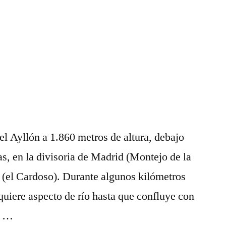
El
río
Lozoya
a
el Ayllón a 1.860 metros de altura, debajo
as, en la divisoria de Madrid (Montejo de la
 (el Cardoso). Durante algunos kilómetros
dquiere aspecto de río hasta que confluye con
ar …