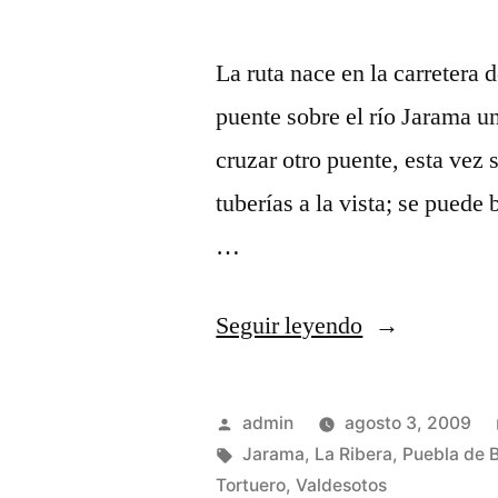
La ruta nace en la carretera 
puente sobre el río Jarama u
cruzar otro puente, esta vez 
tuberías a la vista; se puede 
…
«La
Seguir leyendo
ruta
verde
Publicado
admin
agosto 3, 2009
(hacia
por
Etiquetas:
Jarama
,
La Ribera
,
Puebla de 
Tortuero
,
Valdesotos