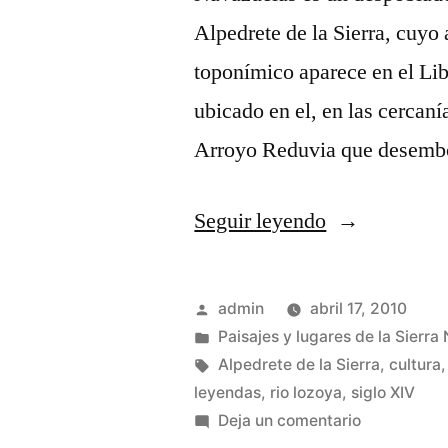
Alpedrete de la Sierra, cuyo
toponímico aparece en el Lib
ubicado en el, en las cercaní
Arroyo Reduvia que desembo
«La
Seguir leyendo
leyenda
de
Publicado
admin
abril 17, 2010
Navazuelas»
por
Publicado
Paisajes y lugares de la Sierra
en
Etiquetas:
Alpedrete de la Sierra
,
cultura
leyendas
,
rio lozoya
,
siglo XIV
en
Deja un comentario
La