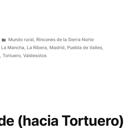
Publicado
Mundo rural
,
Rincones de la Sierra Norte
en
a La Mancha
,
La Ribera
,
Madrid
,
Puebla de Valles
,
e
,
Tortuero
,
Valdesotos
de (hacia Tortuero)