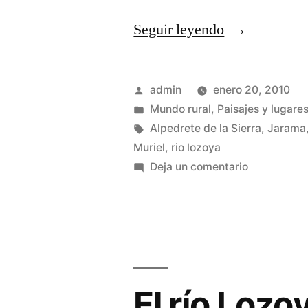
«Caminos
Seguir leyendo
de
Alpedrete»
Publicado
admin
enero 20, 2010
por
Publicado
Mundo rural
,
Paisajes y lugares
en
Etiquetas:
Alpedrete de la Sierra
,
Jarama
Muriel
,
rio lozoya
en
Deja un comentario
Caminos
de
Alpedrete
El río Lozo