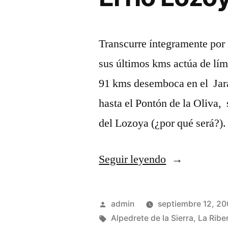
Transcurre íntegramente por
sus últimos kms actúa de lími
91 kms desemboca en el Jara
hasta el Pontón de la Oliva
del Lozoya (¿por qué será?)
«El
Seguir leyendo
río
Lozoya»
Publicado
admin
septiembre 12, 2
por
Etiquetas:
Alpedrete de la Sierra
,
La Ribe