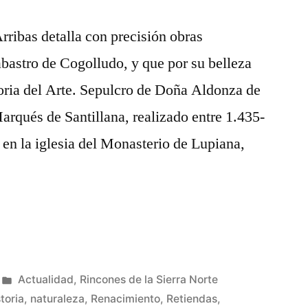
rribas detalla con precisión obras
abastro de Cogolludo, y que por su belleza
oria del Arte. Sepulcro de Doña Aldonza de
rqués de Santillana, realizado entre 1.435-
o en la iglesia del Monasterio de Lupiana,
Publicado
Actualidad
,
Rincones de la Sierra Norte
en
toria
,
naturaleza
,
Renacimiento
,
Retiendas
,