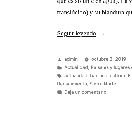
que es soluble en agua). La 
translúcido) y su blandura q
«Canteras
Seguir leyendo
de
alabastro
Publicado
admin
octubre 2, 2019
en
por
Publicado
Actualidad
,
Paisajes y lugares 
en
Etiquetas:
actualidad
,
barroco
,
cultura
,
E
Cogolludo»
Renacimiento
,
Sierra Norte
en
Deja un comentario
Canteras
de
alabastro
en