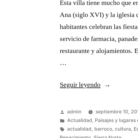
Esta villa tiene mucho que e
de
Ana (siglo XVI) y la iglesi
Guadalajar
habitantes celebran las fies
servicio de farmacia, panader
restaurante y alojamientos. 
…
«Torremocha
Seguir leyendo
del
Campo
Publicado
admin
septiembre 10, 20
y
por
Publicado
Actualidad
,
Paisajes y lugares 
en
Etiquetas:
actualidad
,
barroco
,
cultura
,
E
sus
Renacimiento
,
Sierra Norte