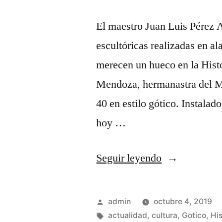
El maestro Juan Luis Pérez A
escultóricas realizadas en al
merecen un hueco en la Hist
Mendoza, hermanastra del Ma
40 en estilo gótico. Instalad
hoy …
«Esculturas
Seguir leyendo
realizadas
en
Publicado
admin
octubre 4, 2019
alabastro
por
Etiquetas:
actualidad
,
cultura
,
Gotico
,
His