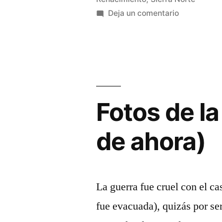
6
en
Deja un comentario
Torremoch
pedanías»
del
Campo
y
sus
6
Fotos de la
pedanías
de ahora)
La guerra fue cruel con el c
fue evacuada), quizás por se