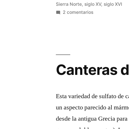
Sierra Norte
,
siglo XV
,
siglo XVI
de
en
2 comentarios
Cogolludo»
Esculturas
realizadas
en
alabastro
de
Cogolludo
Canteras d
Esta variedad de sulfato de c
un aspecto parecido al mármo
desde la antigua Grecia para 