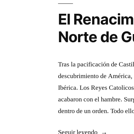
Cogolludo
El Renacimi
Norte de G
Tras la pacificación de Casti
descubrimiento de América, u
Ibérica. Los Reyes Catolicos
acabaron con el hambre. Sur
dentro de un orden. Todo ell
«El
Seguir leyendo