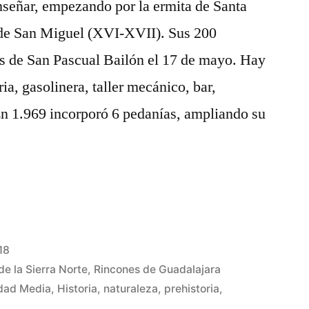
nseñar, empezando por la ermita de Santa
a de San Miguel (XVI-XVII). Sus 200
a
tas de San Pascual Bailón el 17 de mayo. Hay
ia, gasolinera, taller mecánico, bar,
En 1.969 incorporó 6 pedanías, ampliando su
18
de la Sierra Norte
,
Rincones de Guadalajara
dad Media
,
Historia
,
naturaleza
,
prehistoria
,