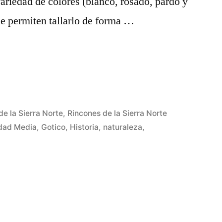
variedad de colores (blanco, rosado, pardo y
ue permiten tallarlo de forma …
de la Sierra Norte
,
Rincones de la Sierra Norte
dad Media
,
Gotico
,
Historia
,
naturaleza
,