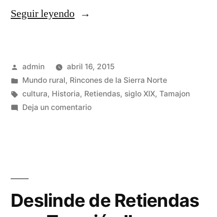
«Técnicas
Seguir leyendo
y
métodos
Publicado
admin
abril 16, 2015
para
por
Publicado
Mundo rural
,
Rincones de la Sierra Norte
el
en
Etiquetas:
cultura
,
Historia
,
Retiendas
,
siglo XIX
,
Tamajon
deslinde
en
Deja un comentario
Técnicas
de
y
Retiendas»
métodos
para
el
deslinde
Deslinde de Retiendas
de
Retiendas