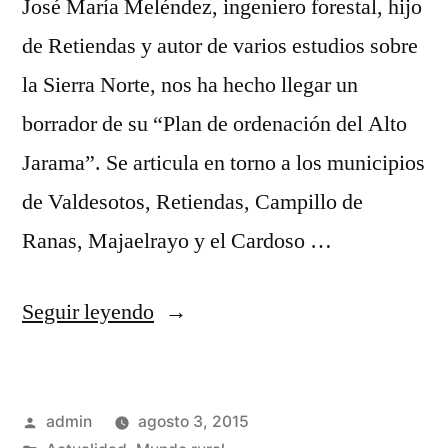
José María Meléndez, ingeniero forestal, hijo
de Retiendas y autor de varios estudios sobre
la Sierra Norte, nos ha hecho llegar un
borrador de su “Plan de ordenación del Alto
Jarama”. Se articula en torno a los municipios
de Valdesotos, Retiendas, Campillo de
Ranas, Majaelrayo y el Cardoso …
«Plan
Seguir leyendo
de
ordenación
Publicado
admin
agosto 3, 2015
del