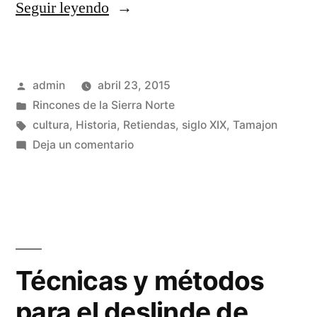
«Retiendas
Seguir leyendo
y
su
Publicado
admin
abril 23, 2015
padrón
por
Publicado
Rincones de la Sierra Norte
de
en
Etiquetas:
cultura
,
Historia
,
Retiendas
,
siglo XIX
,
Tamajon
habitantes
en
Deja un comentario
Retiendas
en
y
1.818»
su
padrón
de
habitantes
Técnicas y métodos
en
para el deslinde de
1.818