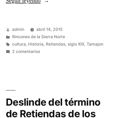
«Deslinde
Seguir leyendo
de
Retiendas
Publicado
admin
abril 14, 2015
con
por
Publicado
Rincones de la Sierra Norte
Tamajón»
en
Etiquetas:
cultura
,
Historia
,
Retiendas
,
siglo XIX
,
Tamajon
en
2 comentarios
Deslinde
de
Retiendas
con
Tamajón
Deslinde del término
de Retiendas de los