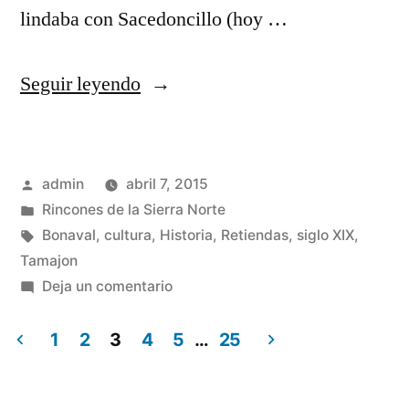
lindaba con Sacedoncillo (hoy …
«Deslinde
Seguir leyendo
del
término
Publicado
admin
abril 7, 2015
de
por
Publicado
Rincones de la Sierra Norte
Retiendas
en
Etiquetas:
Bonaval
,
cultura
,
Historia
,
Retiendas
,
siglo XIX
,
de
Tamajon
en
Deja un comentario
los
Deslinde
pueblos
del
1
2
3
4
5
…
25
término
vecinos»
Paginación
de