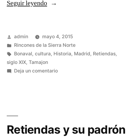
«Otros
Seguir leyendo
personajes
interesantes
Publicado
admin
mayo 4, 2015
en
por
Publicado
Rincones de la Sierra Norte
la
en
Etiquetas:
Bonaval
,
cultura
,
Historia
,
Madrid
,
Retiendas
,
segregación
siglo XIX
,
Tamajon
en
Deja un comentario
de
Otros
Retiendas»
personajes
interesantes
en
la
segregación
Retiendas y su padrón
de