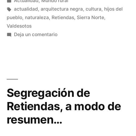
por
Publicado
Actualidad
,
Mundo rural
Alto
en
Etiquetas:
actualidad
,
arquitectura negra
,
cultura
,
hijos del
Jarama»
pueblo
,
naturaleza
,
Retiendas
,
Sierra Norte
,
Valdesotos
en
Deja un comentario
Plan
de
ordenación
del
Alto
Jarama
Segregación de
Retiendas, a modo de
resumen…