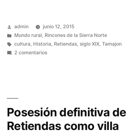
de
Retiendas,
Publicado
admin
junio 12, 2015
a
por
Publicado
Mundo rural
,
Rincones de la Sierra Norte
modo
en
Etiquetas:
cultura
,
Historia
,
Retiendas
,
siglo XIX
,
Tamajon
de
en
2 comentarios
Segregación
resumen…»
de
Retiendas,
a
modo
de
Posesión definitiva de
resumen…
Retiendas como villa