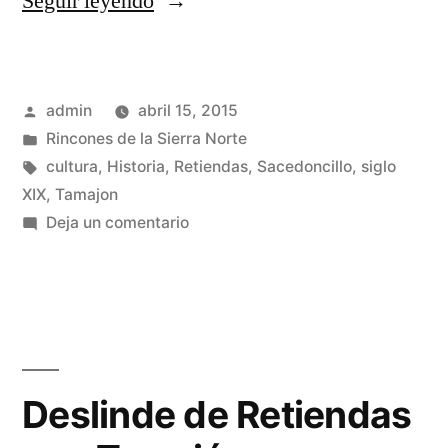
«Deslinde
Seguir leyendo
de
Retiendas
Publicado
admin
abril 15, 2015
con
por
Publicado
Rincones de la Sierra Norte
Tamajón
en
Etiquetas:
cultura
,
Historia
,
Retiendas
,
Sacedoncillo
,
siglo
II»
XIX
,
Tamajon
en
Deja un comentario
Deslinde
de
Retiendas
con
Tamajón
II
Deslinde de Retiendas