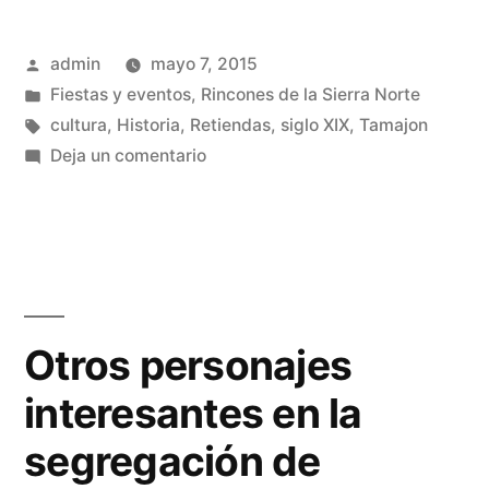
de
Publicado
admin
mayo 7, 2015
Retiendas
por
Publicado
Fiestas y eventos
,
Rincones de la Sierra Norte
como
en
Etiquetas:
cultura
,
Historia
,
Retiendas
,
siglo XIX
,
Tamajon
villa»
en
Deja un comentario
Posesión
definitiva
de
Retiendas
como
villa
Otros personajes
interesantes en la
segregación de