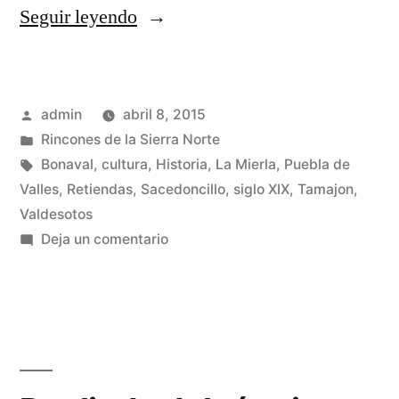
«Deslinde
Seguir leyendo
del
término
Publicado
admin
abril 8, 2015
de
por
Publicado
Rincones de la Sierra Norte
Retiendas
en
Etiquetas:
Bonaval
,
cultura
,
Historia
,
La Mierla
,
Puebla de
de
Valles
,
Retiendas
,
Sacedoncillo
,
siglo XIX
,
Tamajon
,
Valdesotos
los
en
Deja un comentario
pueblos
Deslinde
del
vecinos
término
II»
de
Retiendas
de