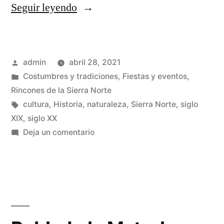
«El
Seguir leyendo
cine
llega
Publicado
admin
abril 28, 2021
a
por
Publicado
Costumbres y tradiciones
,
Fiestas y eventos
,
la
en
Rincones de la Sierra Norte
Sierra
Etiquetas:
cultura
,
Historia
,
naturaleza
,
Sierra Norte
,
siglo
XIX
,
siglo XX
Norte
en
Deja un comentario
de
El
cine
Guadalajara»
llega
a
la
Sierra