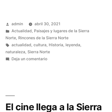
camino
mítico»
Publicado
admin
abril 30, 2021
por
Publicado
Actualidad
,
Paisajes y lugares de la Sierra
en
Norte
,
Rincones de la Sierra Norte
Etiquetas:
actualidad
,
cultura
,
Historia
,
leyenda
,
naturaleza
,
Sierra Norte
en
Deja un comentario
Un
camino
mítico
El cine llega a la Sierra