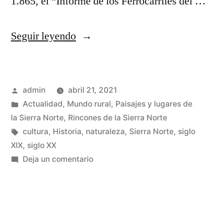
1.865, el “Informe de los Ferrocarriles del …
«Y
Seguir leyendo
el
tren
Publicado
admin
abril 21, 2021
no
por
Publicado
Actualidad
,
Mundo rural
,
Paisajes y lugares de
vino
en
la Sierra Norte
,
Rincones de la Sierra Norte
a
Etiquetas:
cultura
,
Historia
,
naturaleza
,
Sierra Norte
,
siglo
XIX
,
siglo XX
la
en
Deja un comentario
Sierra
Y
el
Norte»
tren
no