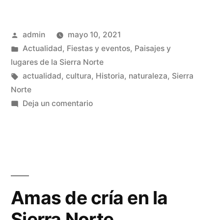
ciclista
Publicado
admin
mayo 10, 2021
vuelve
por
Publicado
Actualidad
,
Fiestas y eventos
,
Paisajes y
a
en
lugares de la Sierra Norte
la
Etiquetas:
actualidad
,
cultura
,
Historia
,
naturaleza
,
Sierra
Norte
Sierra
en
Deja un comentario
Norte»
La
Vuelta
ciclista
vuelve
a
la
Amas de cría en la
Sierra
Sierra Norte
Norte