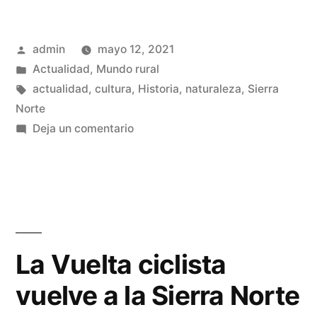
desesperadamente»
Publicado
admin
mayo 12, 2021
por
Publicado
Actualidad
,
Mundo rural
en
Etiquetas:
actualidad
,
cultura
,
Historia
,
naturaleza
,
Sierra
Norte
en
Deja un comentario
Buscando
vecinos
desesperadamente
La Vuelta ciclista
vuelve a la Sierra Norte