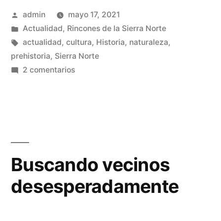
Publicado
admin
mayo 17, 2021
la
por
Publicado
Actualidad
,
Rincones de la Sierra Norte
Sierra
en
Etiquetas:
actualidad
,
cultura
,
Historia
,
naturaleza
,
Norte
prehistoria
,
Sierra Norte
en
2 comentarios
de
Piedra
Guadalajara»
escrita
en
la
Sierra
Norte
Buscando vecinos
de
desesperadamente
Guadalajara