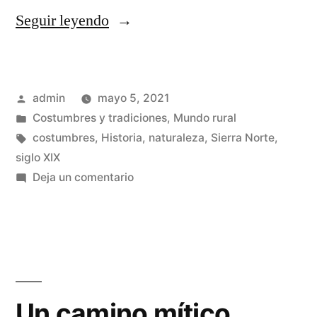
«Amas
Seguir leyendo
de
cría
Publicado
admin
mayo 5, 2021
en
por
Publicado
Costumbres y tradiciones
,
Mundo rural
la
en
Etiquetas:
costumbres
,
Historia
,
naturaleza
,
Sierra Norte
,
Sierra
siglo XIX
en
Deja un comentario
Norte»
Amas
de
cría
en
la
Sierra
Un camino mítico
Norte