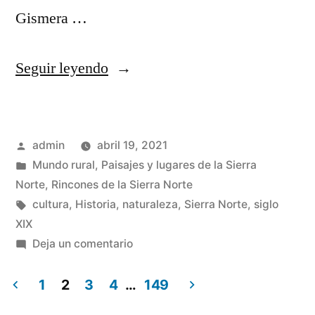
Gismera …
«El
Seguir leyendo
tren
que
Publicado
admin
abril 19, 2021
nunca
por
Publicado
Mundo rural
,
Paisajes y lugares de la Sierra
llegó»
en
Norte
,
Rincones de la Sierra Norte
Etiquetas:
cultura
,
Historia
,
naturaleza
,
Sierra Norte
,
siglo
XIX
en
Deja un comentario
El
tren
1
2
3
4
…
149
que