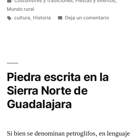
por
Publicado
Costumbres y tradiciones
,
Fiestas y eventos
,
en
Mundo rural
Etiquetas:
en
cultura
,
Historia
Deja un comentario
Fiestas
tradicionale
perdidas
Piedra escrita en la
Sierra Norte de
Guadalajara
Si bien se denominan petroglifos, en lenguaje