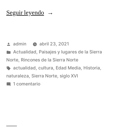
«Robledo
Seguir leyendo
la
Mata,
Publicado
admin
abril 23, 2021
lugar
por
Publicado
Actualidad
,
Paisajes y lugares de la Sierra
abandonado»
en
Norte
,
Rincones de la Sierra Norte
Etiquetas:
actualidad
,
cultura
,
Edad Media
,
Historia
,
naturaleza
,
Sierra Norte
,
siglo XVI
en
1 comentario
Robledo
la
Mata,
lugar
abandonado