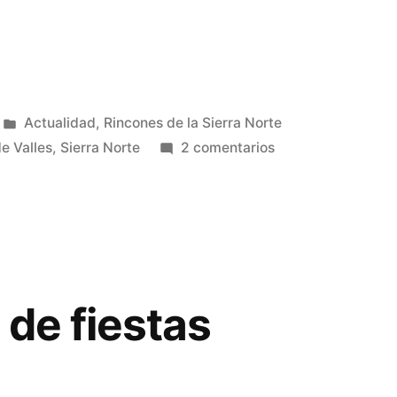
Publicado
Actualidad
,
Rincones de la Sierra Norte
en
en
e Valles
,
Sierra Norte
2 comentarios
Ruta
de
nieve
I
 de fiestas