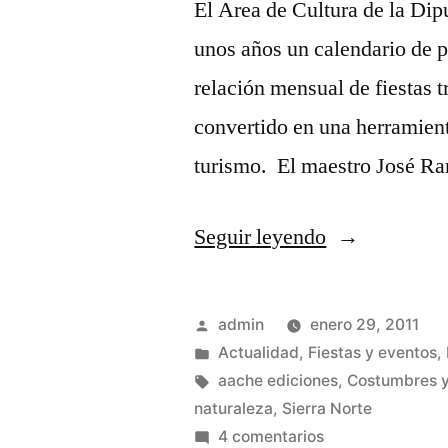
El Area de Cultura de la Dip
unos años un calendario de pa
relación mensual de fiestas t
convertido en una herramient
turismo. El maestro José R
«Calendario
Seguir leyendo
de
fiestas»
Publicado
admin
enero 29, 2011
por
Publicado
Actualidad
,
Fiestas y eventos
,
en
Etiquetas:
aache ediciones
,
Costumbres y
naturaleza
,
Sierra Norte
en
4 comentarios