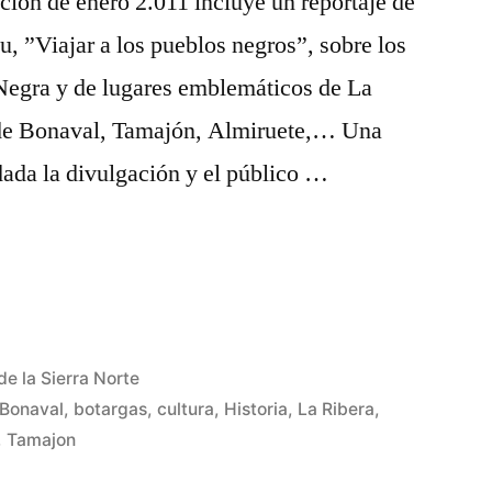
icion de enero 2.011 incluye un reportaje de
, ”Viajar a los pueblos negros”, sobre los
 Negra y de lugares emblemáticos de La
de Bonaval, Tamajón, Almiruete,… Una
 dada la divulgación y el público …
de la Sierra Norte
Bonaval
,
botargas
,
cultura
,
Historia
,
La Ribera
,
,
Tamajon