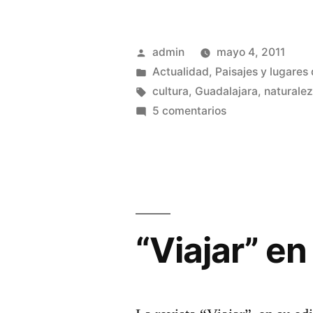
fuentes
del
Publicado
admin
mayo 4, 2011
Sorbe»
por
Publicado
Actualidad
,
Paisajes y lugares 
en
Etiquetas:
cultura
,
Guadalajara
,
naturale
en
5 comentarios
Las
fuentes
del
Sorbe
“Viajar” e