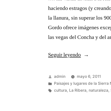
haciendo estragos (y creando
la llanura, sin superar los 
Gordo ofrece imágenes excep
las vegas del Concha y del 
«Desde
Seguir leyendo
Lomo
Gordo
Publicado
admin
mayo 6, 2011
…»
por
Publicado
Paisajes y lugares de la Sierra
en
Etiquetas:
cultura
,
La Ribera
,
naturaleza
,