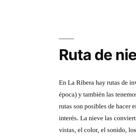
“Viajar”
en
los
pueblos
negros
Ruta de nie
En La Ribera hay rutas de in
época) y también las tenemos
rutas son posibles de hacer e
interés. La nieve las conviert
vistas, el color, el sonido, l