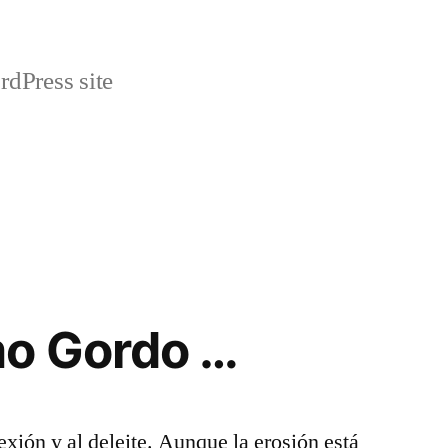
rdPress site
o Gordo …
lexión y al deleite. Aunque la erosión está