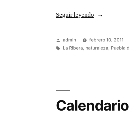
«Ruta
Seguir leyendo
de
nieve
Publicado
admin
febrero 10, 2011
I»
por
Etiquetas:
La Ribera
,
naturaleza
,
Puebla d
Calendario