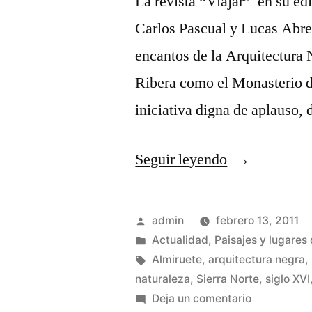
La revista “Viajar” en su ed
Carlos Pascual y Lucas Abreu
encantos de la Arquitectura
Ribera como el Monasterio 
iniciativa digna de aplauso,
«“Viajar”
Seguir leyendo
en
los
Publicado
admin
febrero 13, 2011
pueblos
por
Publicado
Actualidad
,
Paisajes y lugares 
en
Etiquetas:
Almiruete
,
arquitectura negra
,
negros»
naturaleza
,
Sierra Norte
,
siglo XVI
en
Deja un comentario