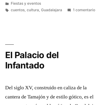
por
Publicado
Fiestas y eventos
Cuentos»
en
Etiquetas:
en
cuentos
,
cultura
,
Guadalajara
1 comentario
El
Mara
de
los
Cuen
El Palacio del
Infantado
Del siglo XV, construido en caliza de la
cantera de Tamajón y de estilo gótico, es el