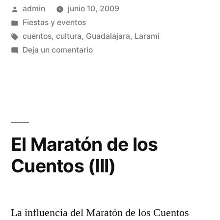
Publicado
admin
junio 10, 2009
el
por
Publicado
Fiestas y eventos
Maratón
en
Etiquetas:
cuentos
,
cultura
,
Guadalajara
,
Larami
de
en
Deja un comentario
Claves
los
para
Cuentos»
seguir
el
Maratón
de
El Maratón de los
los
Cuentos (III)
Cuentos
La influencia del Maratón de los Cuentos