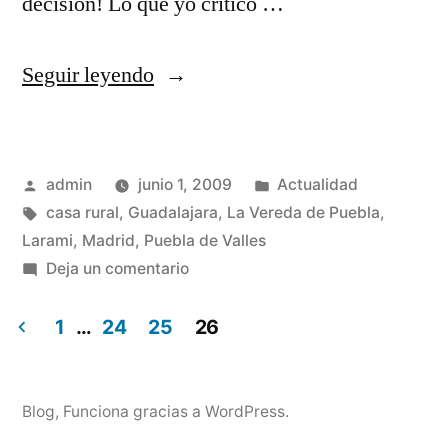
decisión! Lo que yo critico …
«Un
Seguir leyendo
día
raro,
Publicado
Publicado
admin
junio 1, 2009
Actualidad
raro»
por
Etiquetas:
en
casa rural
,
Guadalajara
,
La Vereda de Puebla
,
Larami
,
Madrid
,
Puebla de Valles
en
Deja un comentario
Un
día
1
…
24
25
26
raro,
Paginación
raro
de
Blog
,
Funciona gracias a WordPress.