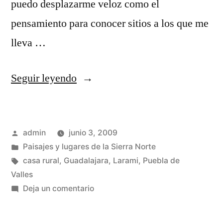
puedo desplazarme veloz como el
pensamiento para conocer sitios a los que me
lleva …
«Guadalajara,
Seguir leyendo
¡me
gustas!»
Publicado
admin
junio 3, 2009
por
Publicado
Paisajes y lugares de la Sierra Norte
en
Etiquetas:
casa rural
,
Guadalajara
,
Larami
,
Puebla de
Valles
en
Deja un comentario
Guadalajara,
¡me