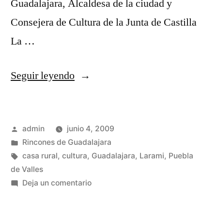
Guadalajara, Alcaldesa de la ciudad y
Consejera de Cultura de la Junta de Castilla
La …
«La
Seguir leyendo
biblioteca
provincial»
Publicado
admin
junio 4, 2009
por
Publicado
Rincones de Guadalajara
en
Etiquetas:
casa rural
,
cultura
,
Guadalajara
,
Larami
,
Puebla
de Valles
en
Deja un comentario
La
biblioteca