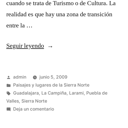
cuando se trata de Turismo o de Cultura. La
realidad es que hay una zona de transición
entre la …
«La
Seguir leyendo
Ribera»
Publicado
admin
junio 5, 2009
por
Publicado
Paisajes y lugares de la Sierra Norte
en
Etiquetas:
Guadalajara
,
La Campiña
,
Larami
,
Puebla de
Valles
,
Sierra Norte
en
Deja un comentario
La
Ribera