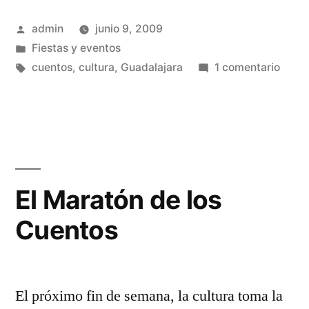
de
Publicado
admin
junio 9, 2009
los
por
Publicado
Fiestas y eventos
Cuentos
en
Etiquetas:
en
cuentos
,
cultura
,
Guadalajara
1 comentario
(II)»
El
Mara
de
los
Cuen
(II)
El Maratón de los
Cuentos
El próximo fin de semana, la cultura toma la