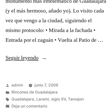
monumento más emblemático de Guadalajara
(y el más hermoso, añado yo). Lo visito cada
vez que vengo a la ciudad, siguiendo el
mismo protocolo: • Mirada a la fachada •
Entrada por el zaguán • Vuelta al Patio de …
«El
Seguir leyendo
Palacio
del
Publicado
admin
junio 7, 2009
Infantado»
por
Publicado
Rincones de Guadalajara
en
Etiquetas:
Guadalajara
,
Larami
,
siglo XV
,
Tamajon
en
Deja un comentario