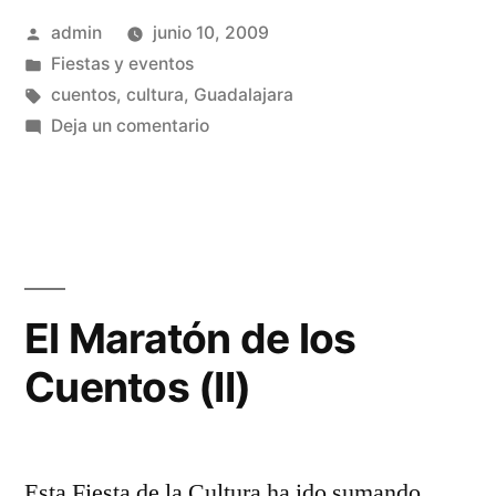
Publicado
admin
junio 10, 2009
los
por
Publicado
Fiestas y eventos
Cuentos
en
Etiquetas:
cuentos
,
cultura
,
Guadalajara
(III)»
en
Deja un comentario
El
Maratón
de
los
Cuentos
(III)
El Maratón de los
Cuentos (II)
Esta Fiesta de la Cultura ha ido sumando