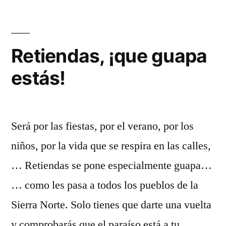
Valles
y
sus
cárcavas
Retiendas, ¡que guapa
estás!
Será por las fiestas, por el verano, por los
niños, por la vida que se respira en las calles,
… Retiendas se pone especialmente guapa…
… como les pasa a todos los pueblos de la
Sierra Norte. Solo tienes que darte una vuelta
y comprobarás que el paraíso está a tu