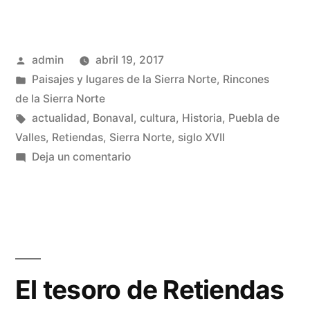
la
Inquisición
Publicado
admin
abril 19, 2017
y
por
Publicado
Paisajes y lugares de la Sierra Norte
,
Rincones
el
en
de la Sierra Norte
Monasterio
Etiquetas:
actualidad
,
Bonaval
,
cultura
,
Historia
,
Puebla de
Valles
,
Retiendas
,
Sierra Norte
,
siglo XVII
de
en
Deja un comentario
Bonaval»
Sobre
la
Inquisición
y
el
Monasterio
El tesoro de Retiendas
de