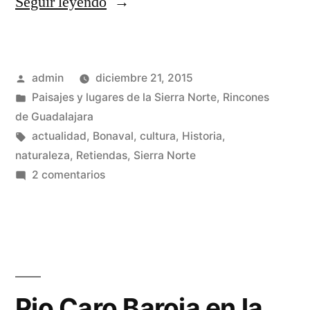
«Rasgos
Seguir leyendo
templarios
en
Publicado
admin
diciembre 21, 2015
la
por
Publicado
Paisajes y lugares de la Sierra Norte
,
Rincones
Sierra
en
de Guadalajara
Norte»
Etiquetas:
actualidad
,
Bonaval
,
cultura
,
Historia
,
naturaleza
,
Retiendas
,
Sierra Norte
en
2 comentarios
Rasgos
templarios
en
la
Sierra
Norte
Pio Caro Baroja en la