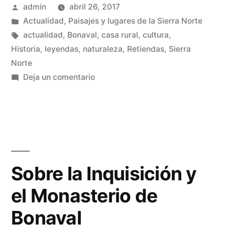
Publicado
admin
abril 26, 2017
el
por
Publicado
Actualidad
,
Paisajes y lugares de la Sierra Norte
puente
en
Etiquetas:
actualidad
,
Bonaval
,
casa rural
,
cultura
,
de
Historia
,
leyendas
,
naturaleza
,
Retiendas
,
Sierra
Norte
mayo»
en
Deja un comentario
Lecturas
serranas
para
el
puente
de
Sobre la Inquisición y
mayo
el Monasterio de
Bonaval