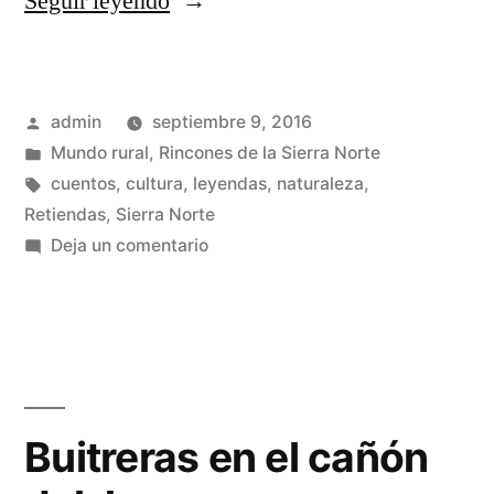
«El
Seguir leyendo
tesoro
de
Publicado
admin
septiembre 9, 2016
Retiendas»
por
Publicado
Mundo rural
,
Rincones de la Sierra Norte
en
Etiquetas:
cuentos
,
cultura
,
leyendas
,
naturaleza
,
Retiendas
,
Sierra Norte
en
Deja un comentario
El
tesoro
de
Retiendas
Buitreras en el cañón