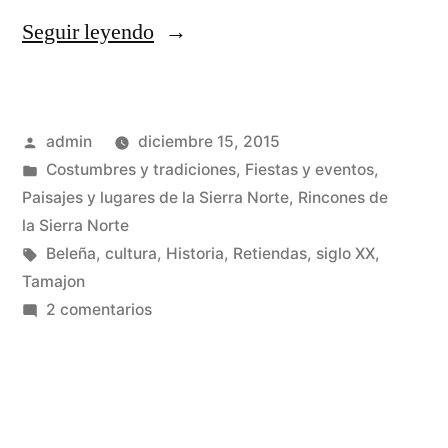
«Pio
Seguir leyendo
Caro
Baroja
Publicado
admin
diciembre 15, 2015
en
por
Publicado
Costumbres y tradiciones
,
Fiestas y eventos
,
la
en
Paisajes y lugares de la Sierra Norte
,
Rincones de
Sierra
la Sierra Norte
Etiquetas:
Beleña
,
cultura
,
Historia
,
Retiendas
,
siglo XX
,
Norte»
Tamajon
en
2 comentarios
Pio
Caro
Baroja
en