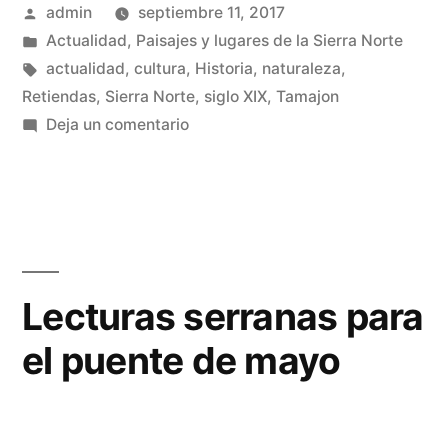
Publicado
admin
septiembre 11, 2017
independencia»
por
Publicado
Actualidad
,
Paisajes y lugares de la Sierra Norte
en
Etiquetas:
actualidad
,
cultura
,
Historia
,
naturaleza
,
Retiendas
,
Sierra Norte
,
siglo XIX
,
Tamajon
en
Deja un comentario
Retiendas
y
su
independencia
Lecturas serranas para
el puente de mayo