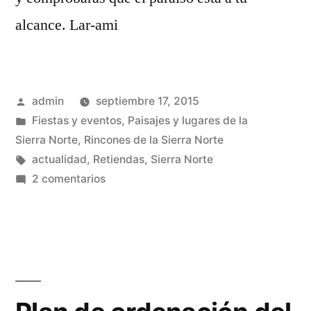
alcance. Lar-ami
Publicado
admin
septiembre 17, 2015
por
Publicado
Fiestas y eventos
,
Paisajes y lugares de la
en
Sierra Norte
,
Rincones de la Sierra Norte
Etiquetas:
actualidad
,
Retiendas
,
Sierra Norte
en
2 comentarios
Retiendas,
¡que
guapa
estás!