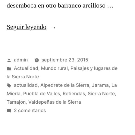
desemboca en otro barranco arcilloso …
«Puebla
Seguir leyendo
de
Valles
Publicado
admin
septiembre 23, 2015
y
por
Publicado
Actualidad
,
Mundo rural
,
Paisajes y lugares de
sus
en
la Sierra Norte
cárcavas»
Etiquetas:
actualidad
,
Alpedrete de la Sierra
,
Jarama
,
La
Mierla
,
Puebla de Valles
,
Retiendas
,
Sierra Norte
,
Tamajon
,
Valdepeñas de la Sierra
en
2 comentarios
Puebla
de