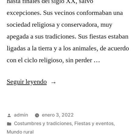
hasta finales del siglo XX, salvo
excepciones. Sus vecinos conformaban una
sociedad religiosa y conservadora, muy
apegada a sus tradiciones. Sus fiestas estaban
ligadas a la tierra y a los animales, de acuerdo
con el ciclo religioso, sin perder …
«Fiestas
Seguir leyendo
tradicionales
perdidas»
Publicado
admin
enero 3, 2022
por
Publicado
Costumbres y tradiciones
,
Fiestas y eventos
,
en
Mundo rural