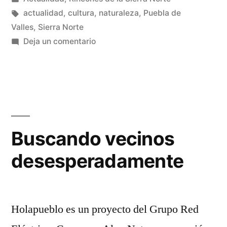
cárcavas»
en
Etiquetas:
actualidad
,
cultura
,
naturaleza
,
Puebla de
Valles
,
Sierra Norte
en
Deja un comentario
El
color
de
las
cárcavas
Buscando vecinos
desesperadamente
Holapueblo es un proyecto del Grupo Red