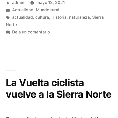
Publicado
admin
mayo 12, 2021
por
Publicado
Actualidad
,
Mundo rural
en
Etiquetas:
actualidad
,
cultura
,
Historia
,
naturaleza
,
Sierra
Norte
en
Deja un comentario
Buscando
vecinos
desesperadamente
La Vuelta ciclista
vuelve a la Sierra Norte