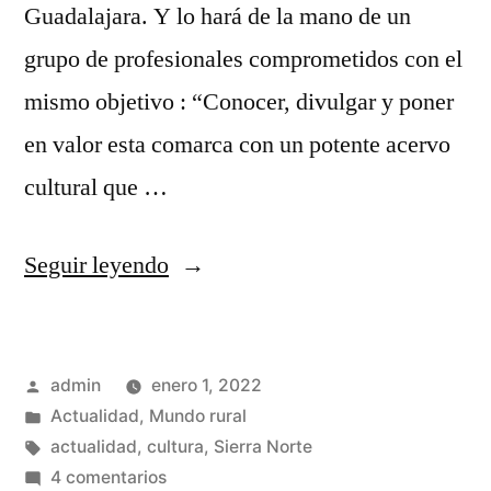
Guadalajara. Y lo hará de la mano de un
grupo de profesionales comprometidos con el
mismo objetivo : “Conocer, divulgar y poner
en valor esta comarca con un potente acervo
cultural que …
«Año
Seguir leyendo
nuevo,
vida
Publicado
admin
enero 1, 2022
nueva
por
Publicado
Actualidad
,
Mundo rural
…»
en
Etiquetas:
actualidad
,
cultura
,
Sierra Norte
en
4 comentarios