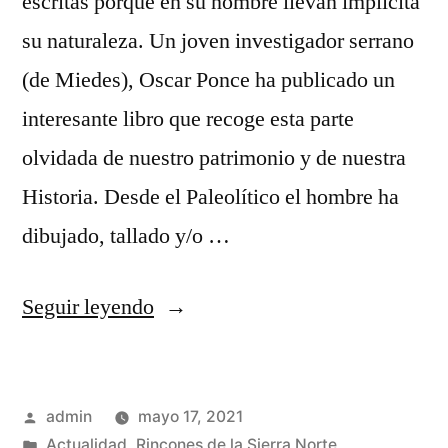
escritas porque en su nombre llevan implicita
su naturaleza. Un joven investigador serrano
(de Miedes), Oscar Ponce ha publicado un
interesante libro que recoge esta parte
olvidada de nuestro patrimonio y de nuestra
Historia. Desde el Paleolítico el hombre ha
dibujado, tallado y/o …
«Piedra
Seguir leyendo
escrita
en
Publicado
admin
mayo 17, 2021
la
por
Publicado
Actualidad
,
Rincones de la Sierra Norte