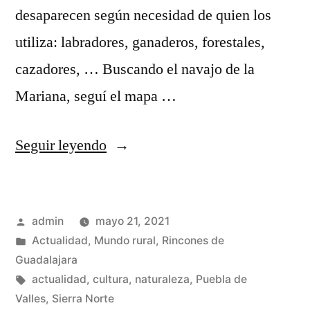
desaparecen según necesidad de quien los
utiliza: labradores, ganaderos, forestales,
cazadores, … Buscando el navajo de la
Mariana, seguí el mapa …
«El
Seguir leyendo
navajo
de
Publicado
admin
mayo 21, 2021
la
por
Publicado
Actualidad
,
Mundo rural
,
Rincones de
Mariana»
en
Guadalajara
Etiquetas:
actualidad
,
cultura
,
naturaleza
,
Puebla de
Valles
,
Sierra Norte