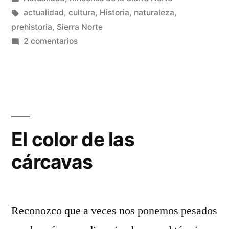
Sierra
en
Etiquetas:
actualidad
,
cultura
,
Historia
,
naturaleza
,
Norte
prehistoria
,
Sierra Norte
en
2 comentarios
de
Piedra
Guadalajara»
escrita
en
la
Sierra
Norte
El color de las
de
cárcavas
Guadalajara
Reconozco que a veces nos ponemos pesados