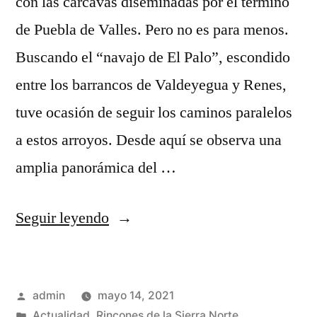
con las cárcavas diseminadas por el término
de Puebla de Valles. Pero no es para menos.
Buscando el “navajo de El Palo”, escondido
entre los barrancos de Valdeyegua y Renes,
tuve ocasión de seguir los caminos paralelos
a estos arroyos. Desde aquí se observa una
amplia panorámica del …
«El
Seguir leyendo
color
de
Publicado
admin
mayo 14, 2021
las
por
Publicado
Actualidad
,
Rincones de la Sierra Norte