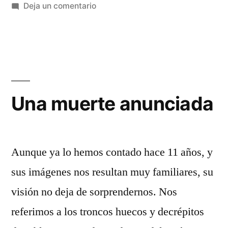
en
Deja un comentario
El
navajo
de
la
Mariana
Una muerte anunciada
Aunque ya lo hemos contado hace 11 años, y
sus imágenes nos resultan muy familiares, su
visión no deja de sorprendernos. Nos
referimos a los troncos huecos y decrépitos