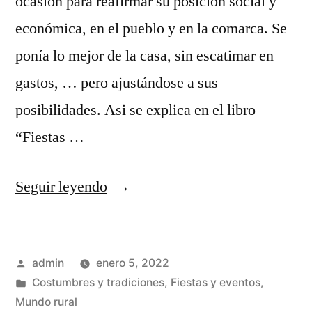
ocasión para reafirmar su posición social y
económica, en el pueblo y en la comarca. Se
ponía lo mejor de la casa, sin escatimar en
gastos, … pero ajustándose a sus
posibilidades. Asi se explica en el libro
“Fiestas …
«Ritos
Seguir leyendo
de
boda
Publicado
admin
enero 5, 2022
perdidos»
por
Publicado
Costumbres y tradiciones
,
Fiestas y eventos
,
en
Mundo rural