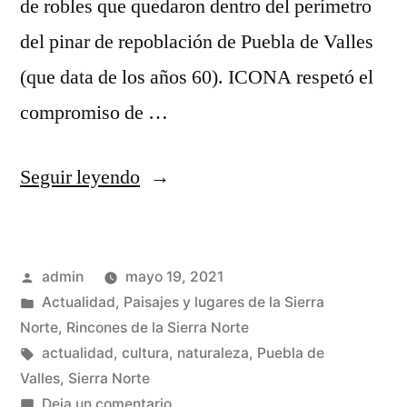
de robles que quedaron dentro del perímetro
del pinar de repoblación de Puebla de Valles
(que data de los años 60). ICONA respetó el
compromiso de …
«Una
Seguir leyendo
muerte
anunciada»
Publicado
admin
mayo 19, 2021
por
Publicado
Actualidad
,
Paisajes y lugares de la Sierra
en
Norte
,
Rincones de la Sierra Norte
Etiquetas:
actualidad
,
cultura
,
naturaleza
,
Puebla de
Valles
,
Sierra Norte
en
Deja un comentario