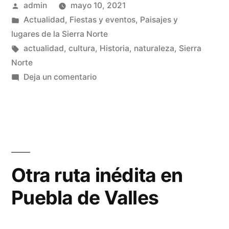
Publicado
admin
mayo 10, 2021
vuelve
por
Publicado
Actualidad
,
Fiestas y eventos
,
Paisajes y
a
en
lugares de la Sierra Norte
la
Etiquetas:
actualidad
,
cultura
,
Historia
,
naturaleza
,
Sierra
Norte
Sierra
en
Deja un comentario
Norte»
La
Vuelta
ciclista
vuelve
a
la
Otra ruta inédita en
Sierra
Puebla de Valles
Norte