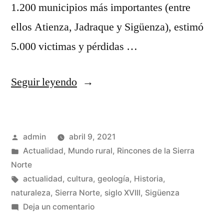
1.200 municipios más importantes (entre
ellos Atienza, Jadraque y Sigüenza), estimó
5.000 victimas y pérdidas …
«El
Seguir leyendo
terromoto
de
Publicado
admin
abril 9, 2021
Lisboa
por
Publicado
Actualidad
,
Mundo rural
,
Rincones de la Sierra
en
en
Norte
la
Etiquetas:
actualidad
,
cultura
,
geología
,
Historia
,
naturaleza
,
Sierra Norte
,
siglo XVIII
,
Sigüenza
Sierra
en
Deja un comentario
Norte
El