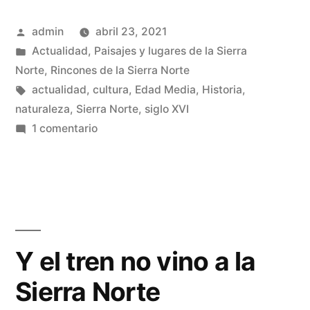
Mata,
Publicado
admin
abril 23, 2021
lugar
por
Publicado
Actualidad
,
Paisajes y lugares de la Sierra
abandonado»
en
Norte
,
Rincones de la Sierra Norte
Etiquetas:
actualidad
,
cultura
,
Edad Media
,
Historia
,
naturaleza
,
Sierra Norte
,
siglo XVI
en
1 comentario
Robledo
la
Mata,
lugar
abandonado
Y el tren no vino a la
Sierra Norte