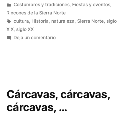
por
Publicado
Costumbres y tradiciones
,
Fiestas y eventos
,
la
en
Rincones de la Sierra Norte
Sierra
Etiquetas:
cultura
,
Historia
,
naturaleza
,
Sierra Norte
,
siglo
XIX
,
siglo XX
Norte
en
Deja un comentario
de
El
cine
Guadalajara»
llega
a
la
Sierra
Cárcavas, cárcavas,
Norte
cárcavas, …
de
Guadalajara