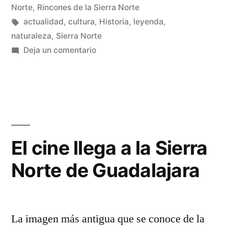
en
Norte
,
Rincones de la Sierra Norte
Etiquetas:
actualidad
,
cultura
,
Historia
,
leyenda
,
naturaleza
,
Sierra Norte
en
Deja un comentario
Un
camino
mítico
El cine llega a la Sierra
Norte de Guadalajara
La imagen más antigua que se conoce de la