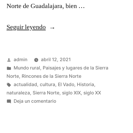
Norte de Guadalajara, bien …
«Teleféricos
Seguir leyendo
y
trenes
Publicado
admin
abril 12, 2021
de
por
Publicado
Mundo rural
,
Paisajes y lugares de la Sierra
vagonetas
en
Norte
,
Rincones de la Sierra Norte
en
Etiquetas:
actualidad
,
cultura
,
El Vado
,
Historia
,
naturaleza
,
Sierra Norte
,
siglo XIX
,
siglo XX
la
en
Deja un comentario
Sierra
Teleféricos
y
Norte
trenes
de