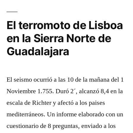
de
Guadalajara»
vagonetas
en
El terromoto de Lisboa
la
en la Sierra Norte de
Sierra
Norte
Guadalajara
de
Guadalajara
El seismo ocurrió a las 10 de la mañana del 1
Noviembre 1.755. Duró 2´, alcanzó 8,4 en la
escala de Richter y afectó a los paises
mediterráneos. Un informe elaborado con un
cuestionario de 8 preguntas, enviado a los