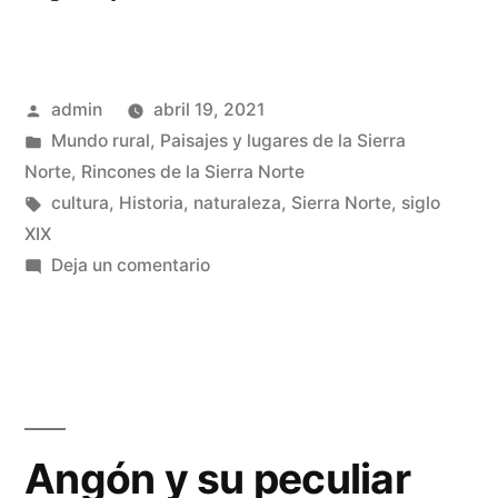
tren
que
Publicado
admin
abril 19, 2021
nunca
por
Publicado
Mundo rural
,
Paisajes y lugares de la Sierra
llegó»
en
Norte
,
Rincones de la Sierra Norte
Etiquetas:
cultura
,
Historia
,
naturaleza
,
Sierra Norte
,
siglo
XIX
en
Deja un comentario
El
tren
que
nunca
llegó
Angón y su peculiar