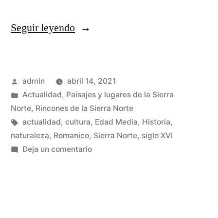
«Angón
Seguir leyendo
y
su
Publicado
admin
abril 14, 2021
peculiar
por
Publicado
Actualidad
,
Paisajes y lugares de la Sierra
iglesia»
en
Norte
,
Rincones de la Sierra Norte
Etiquetas:
actualidad
,
cultura
,
Edad Media
,
Historia
,
naturaleza
,
Romanico
,
Sierra Norte
,
siglo XVI
en
Deja un comentario
Angón
y
su
peculiar
iglesia