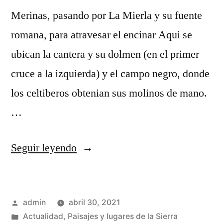
Merinas, pasando por La Mierla y su fuente
romana, para atravesar el encinar Aqui se
ubican la cantera y su dolmen (en el primer
cruce a la izquierda) y el campo negro, donde
los celtiberos obtenian sus molinos de mano.
…
«Un
Seguir leyendo
camino
mítico»
Publicado
admin
abril 30, 2021
por
Publicado
Actualidad
,
Paisajes y lugares de la Sierra