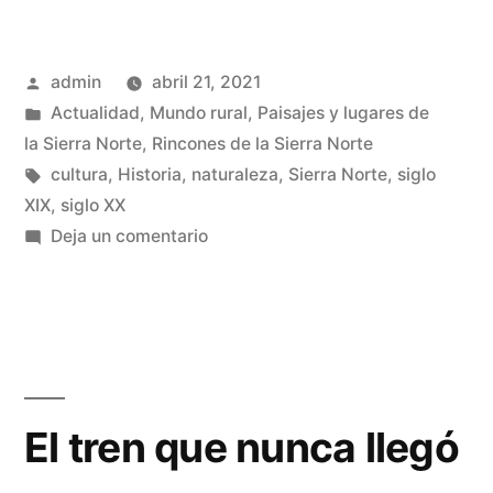
el
tren
Publicado
admin
abril 21, 2021
no
por
Publicado
Actualidad
,
Mundo rural
,
Paisajes y lugares de
vino
en
la Sierra Norte
,
Rincones de la Sierra Norte
a
Etiquetas:
cultura
,
Historia
,
naturaleza
,
Sierra Norte
,
siglo
XIX
,
siglo XX
la
en
Deja un comentario
Sierra
Y
el
Norte»
tren
no
vino
a
El tren que nunca llegó
la
Sierra