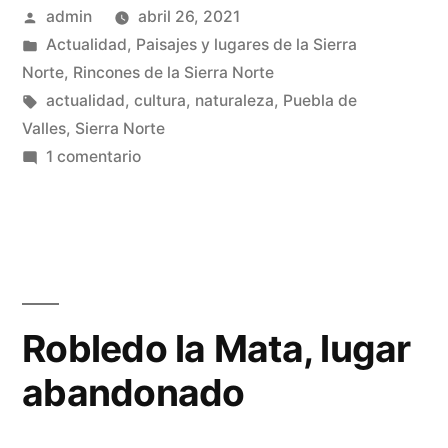
Publicado
admin
abril 26, 2021
…»
por
Publicado
Actualidad
,
Paisajes y lugares de la Sierra
en
Norte
,
Rincones de la Sierra Norte
Etiquetas:
actualidad
,
cultura
,
naturaleza
,
Puebla de
Valles
,
Sierra Norte
en
1 comentario
Cárcavas,
cárcavas,
cárcavas,
…
Robledo la Mata, lugar
abandonado