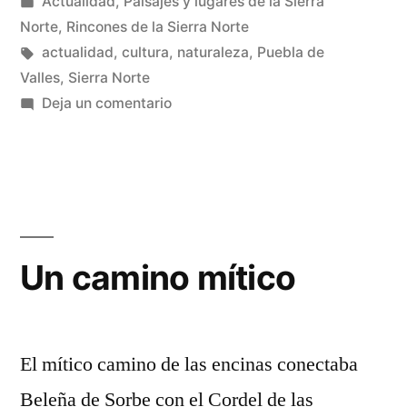
por
Publicado
Actualidad
,
Paisajes y lugares de la Sierra
Puebla
en
Norte
,
Rincones de la Sierra Norte
de
Etiquetas:
actualidad
,
cultura
,
naturaleza
,
Puebla de
Valles
,
Sierra Norte
Valles»
en
Deja un comentario
Otra
ruta
inédita
en
Puebla
de
Un camino mítico
Valles
El mítico camino de las encinas conectaba
Beleña de Sorbe con el Cordel de las