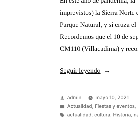
En este año de pandemia, la 
imprevistos) la Sierra Norte
Parque Natural, y si cruza e
Recordemos que el 10 de sept
CM110 (Villacadima) y reco
«La
Seguir leyendo
Vuelta
ciclista
Publicado
admin
mayo 10, 2021
vuelve
por
Publicado
Actualidad
,
Fiestas y eventos
,
en
Etiquetas:
actualidad
,
cultura
,
Historia
,
n
a
la