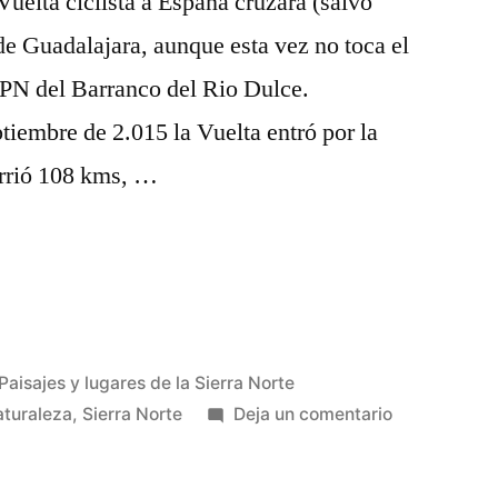
Vuelta ciclista a España cruzará (salvo
 de Guadalajara, aunque esta vez no toca el
l PN del Barranco del Rio Dulce.
iembre de 2.015 la Vuelta entró por la
rrió 108 kms, …
Paisajes y lugares de la Sierra Norte
en
aturaleza
,
Sierra Norte
Deja un comentario
La
Vuelta