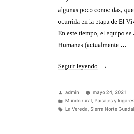
algunas poco conocidas, que
ocurrida en la etapa de El V
En este tiempo, el equipo se 
Humanes (actualmente …
«Cuentan
Seguir leyendo
de
Félix
Publicado
admin
mayo 24, 2021
Rodríguez
por
Publicado
Mundo rural
,
Paisajes y lugares
en
Etiquetas:
La Vereda
,
Sierra Norte Guadal
de
la