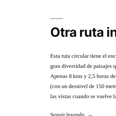
Sierra
Norte»
Otra ruta i
Esta ruta circular tiene el e
gran diversidad de paisajes q
Apenas 8 kms y 2,5 horas de 
(con un desnivel de 150 metr
las vistas cuando se vuelve 
«Otra
Seguir leyendo