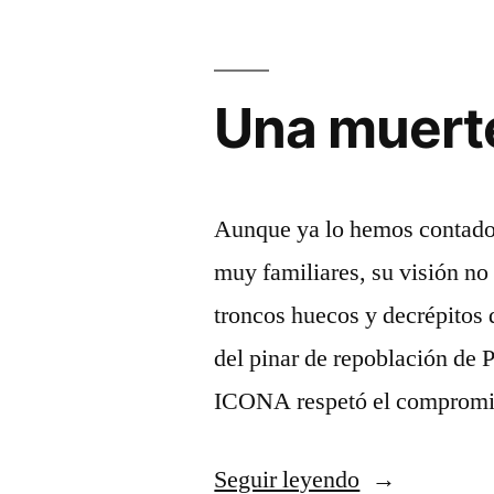
Fuente»
Una muert
Aunque ya lo hemos contado 
muy familiares, su visión no
troncos huecos y decrépitos 
del pinar de repoblación de P
ICONA respetó el comprom
«Una
Seguir leyendo