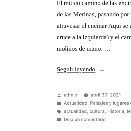
El mítico camino de las enc
de las Merinas, pasando por 
atravesar el encinar Aqui se 
cruce a la izquierda) y el ca
molinos de mano. …
«Un
Seguir leyendo
camino
mítico»
Publicado
admin
abril 30, 2021
por
Publicado
Actualidad
,
Paisajes y lugares 
en
Etiquetas:
actualidad
,
cultura
,
Historia
,
l
en
Deja un comentario
Un