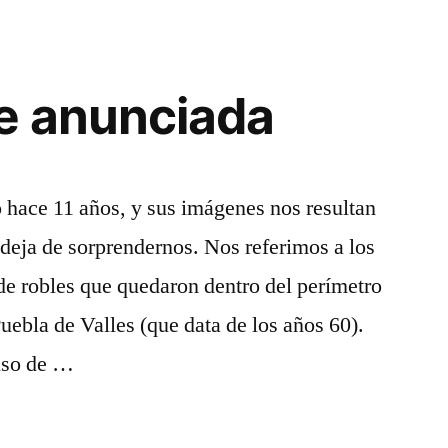
Rodríguez
de
la
e anunciada
Fuente
hace 11 años, y sus imágenes nos resultan
 deja de sorprendernos. Nos referimos a los
de robles que quedaron dentro del perímetro
uebla de Valles (que data de los años 60).
iso de …