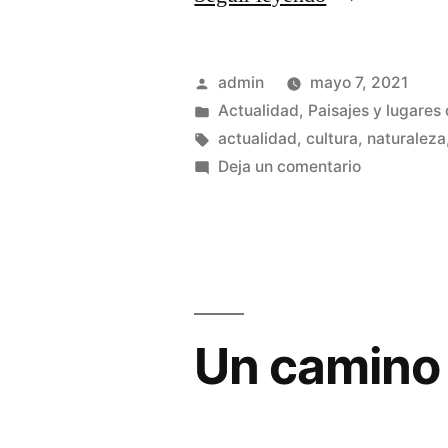
ruta
inédita
Publicado
admin
mayo 7, 2021
en
por
Publicado
Actualidad
,
Paisajes y lugares 
en
Etiquetas:
actualidad
,
cultura
,
naturaleza
Puebla
en
Deja un comentario
de
Otra
ruta
Valles»
inédita
en
Puebla
de
Un camino 
Valles