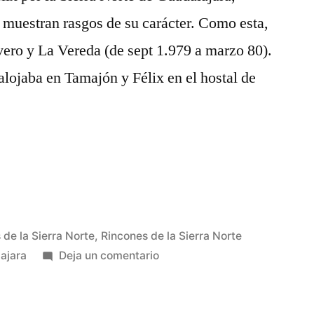
 muestran rasgos de su carácter. Como esta,
ivero y La Vereda (de sept 1.979 a marzo 80).
alojaba en Tamajón y Félix en el hostal de
 de la Sierra Norte
,
Rincones de la Sierra Norte
en
ajara
Deja un comentario
Cuentan
de
Félix