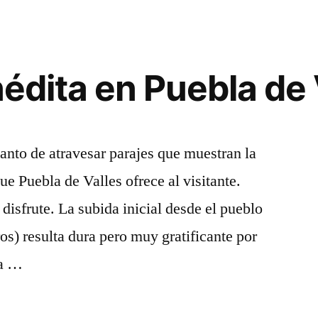
ciclista
vuelve
a
la
nédita en Puebla de 
Sierra
Norte
ncanto de atravesar parajes que muestran la
ue Puebla de Valles ofrece al visitante.
disfrute. La subida inicial desde el pueblo
os) resulta dura pero muy gratificante por
la …