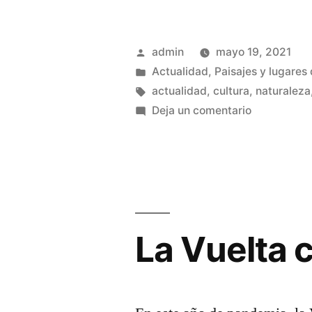
muerte
anunciada»
Publicado
admin
mayo 19, 2021
por
Publicado
Actualidad
,
Paisajes y lugares 
en
Etiquetas:
actualidad
,
cultura
,
naturaleza
en
Deja un comentario
Una
muerte
anunciada
La Vuelta c