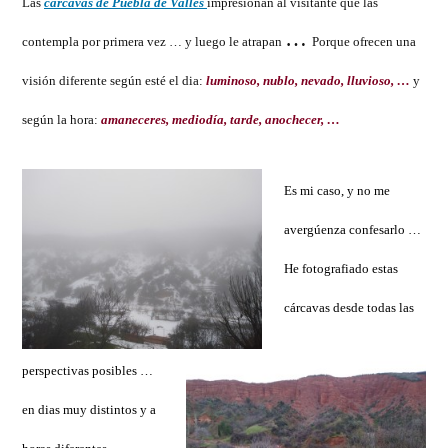
Las
cárcavas de Puebla de Valles
impresionan al visitante que las
de
…
contempla por primera vez … y luego le atrapan
Porque ofrecen una
Valles,
entre
visión diferente según esté el dia:
luminoso, nublo, nevado, lluvioso, …
y
el
según la hora:
amaneceres, mediodía, tarde, anochecer, …
nublo
y
la
Es mi caso, y no me
nieve
avergúenza confesarlo …
He fotografiado estas
cárcavas desde todas las
perspectivas posibles …
en dias muy distintos y a