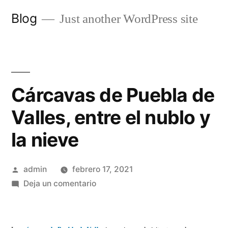
Saltar
Blog
Just another WordPress site
al
contenido
Cárcavas de Puebla de
Valles, entre el nublo y
la nieve
Publicado
admin
febrero 17, 2021
por
en
Deja un comentario
Cárcavas
de
Puebla