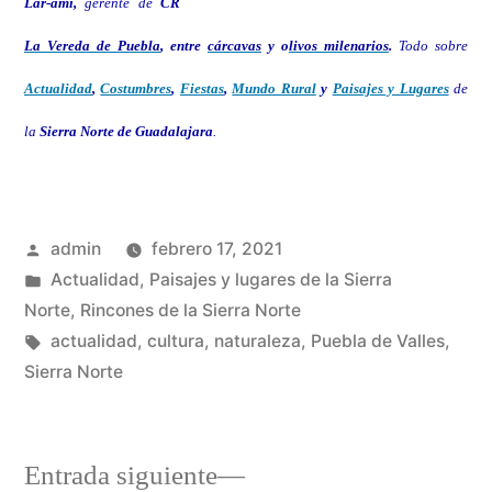
Lar-ami,
gerente de
CR
La Vereda de Puebla
, entre
cárcavas
y o
livos milenarios
.
Todo sobre
Actualidad
,
Costumbres
,
Fiestas
,
Mundo Rural
y
Paisajes y Lugares
de
la
Sierra Norte de Guadalajara
.
Publicado
admin
febrero 17, 2021
por
Publicado
Actualidad
,
Paisajes y lugares de la Sierra
en
Norte
,
Rincones de la Sierra Norte
Etiquetas:
actualidad
,
cultura
,
naturaleza
,
Puebla de Valles
,
Sierra Norte
Entrada
Entrada siguiente