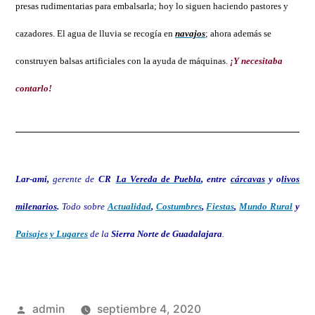
presas rudimentarias para embalsarla; hoy lo siguen haciendo pastores y
cazadores. El agua de lluvia se recogía en
navajos
; ahora además se
construyen balsas artificiales con la ayuda de máquinas.
¡Y necesitaba
contarlo!
Lar-ami,
gerente de
CR
La Vereda de Puebla
, entre
cárcavas
y o
livos
milenarios
.
Todo sobre
Actualidad
,
Costumbres
,
Fiestas
,
Mundo Rural
y
Paisajes y Lugares
de la
Sierra Norte de Guadalajara
.
Publicado
admin
septiembre 4, 2020