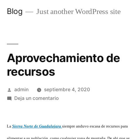
Saltar
Blog
Just another WordPress site
al
contenido
Aprovechamiento de
recursos
Publicado
admin
septiembre 4, 2020
por
en
Deja un comentario
Aprovechamiento
de
recursos
La
Sierra Norte de Guadalajara
siempre anduvo escasa de recursos para
alimentar a su población, como cualquier zona de montaña. De ahi que se