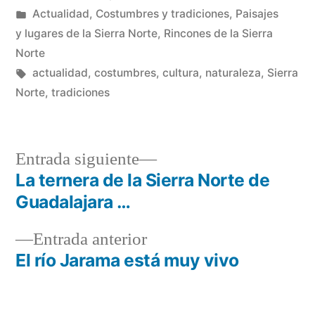
por
Publicado
Actualidad
,
Costumbres y tradiciones
,
Paisajes
en
y lugares de la Sierra Norte
,
Rincones de la Sierra
Norte
Etiquetas:
actualidad
,
costumbres
,
cultura
,
naturaleza
,
Sierra
Norte
,
tradiciones
Entrada
Entrada siguiente
siguiente:
La ternera de la Sierra Norte de
Navegación
Guadalajara …
de
Entrada
Entrada anterior
entradas
anterior:
El río Jarama está muy vivo