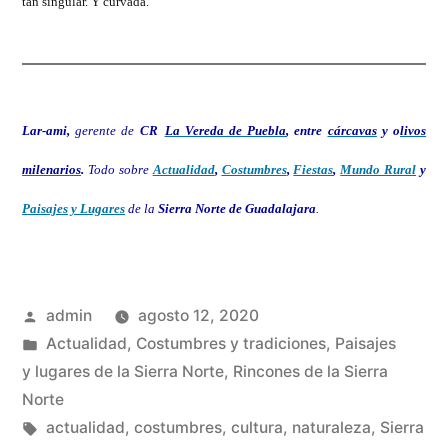
tan singular. Y curvada.
Lar-ami,
gerente de
CR
La Vereda de Puebla
, entre
cárcavas
y o
livos
milenarios
.
Todo sobre
Actualidad
,
Costumbres
,
Fiestas
,
Mundo Rural
y
Paisajes y Lugares
de la
Sierra Norte de Guadalajara
.
Publicado
admin
agosto 12, 2020
por
Publicado
Actualidad
,
Costumbres y tradiciones
,
Paisajes
en
y lugares de la Sierra Norte
,
Rincones de la Sierra
Norte
Etiquetas:
actualidad
,
costumbres
,
cultura
,
naturaleza
,
Sierra