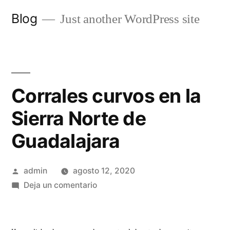
Saltar
Blog
Just another WordPress site
al
contenido
Corrales curvos en la
Sierra Norte de
Guadalajara
Publicado
admin
agosto 12, 2020
por
en
Deja un comentario
Corrales
curvos
en