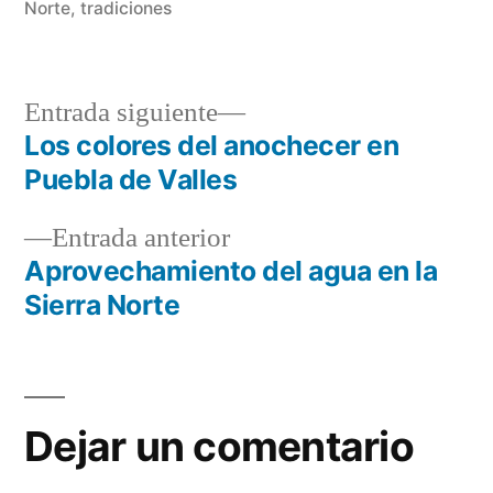
Norte
,
tradiciones
Entrada
Entrada siguiente
siguiente:
Los colores del anochecer en
Navegación
Puebla de Valles
de
Entrada
Entrada anterior
entradas
anterior:
Aprovechamiento del agua en la
Sierra Norte
Dejar un comentario