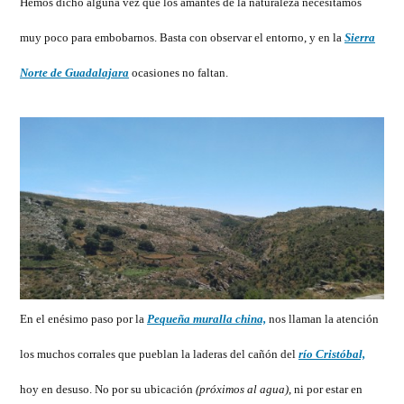
Hemos dicho alguna vez que los amantes de la naturaleza necesitamos
la
muy poco para embobarnos. Basta con observar el entorno, y en la
Sierra
Sierra
Norte
Norte de Guadalajara
ocasiones no faltan.
de
Guadalajara
En el enésimo paso por la
Pequeña muralla china,
nos llaman la atención
los muchos corrales que pueblan la laderas del cañón del
río Cristóbal,
hoy en desuso. No por su ubicación
(próximos al agua)
, ni por estar en