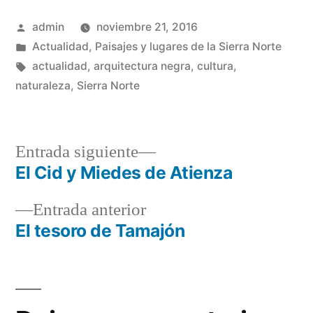
Publicado
admin
noviembre 21, 2016
por
Publicado
Actualidad
,
Paisajes y lugares de la Sierra Norte
en
Etiquetas:
actualidad
,
arquitectura negra
,
cultura
,
naturaleza
,
Sierra Norte
Entrada
Entrada siguiente
siguiente:
El Cid y Miedes de Atienza
Navegación
Entrada
Entrada anterior
de
anterior:
El tesoro de Tamajón
entradas