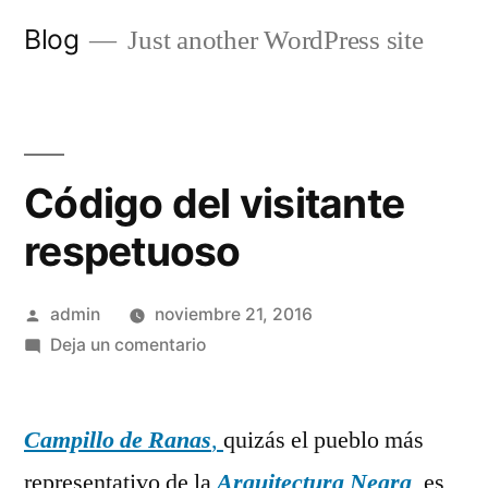
Saltar
Blog
Just another WordPress site
al
contenido
Código del visitante
respetuoso
Publicado
admin
noviembre 21, 2016
por
en
Deja un comentario
Código
del
Campillo de Ranas
visitante
,
quizás el pueblo más
respetuoso
representativo de la
Arquitectura Negra
, es