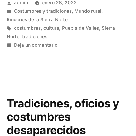
Publicado
admin
enero 28, 2022
por
Publicado
Costumbres y tradiciones
,
Mundo rural
,
en
Rincones de la Sierra Norte
Etiquetas:
costumbres
,
cultura
,
Puebla de Valles
,
Sierra
Norte
,
tradiciones
en
Deja un comentario
El
mamador
Tradiciones, oficios y
costumbres
desaparecidos