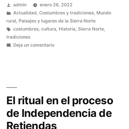
Publicado
admin
enero 26, 2022
por
Publicado
Actualidad
,
Costumbres y tradiciones
,
Mundo
en
rural
,
Paisajes y lugares de la Sierra Norte
Etiquetas:
costumbres
,
cultura
,
Historia
,
Sierra Norte
,
tradiciones
en
Deja un comentario
Tradiciones,
oficios
y
costumbres
desaparecidos
El ritual en el proceso
de Independencia de
Retiendas