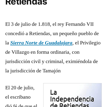
Retiendas
Retiendas
El 3 de julio de 1.818, el rey Fernando VII
concedió a Retiendas, un pequeño pueblo de
la
Sierra Norte de Guadalajara
, el Privilegio
de Villazgo en forma ordinaria, con
jurisdicción civil y criminal, eximiéndola de
la jurisdicción de Tamajón
El 20 de julio,
el escribano
dió fé de que el