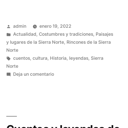
Publicado
admin
enero 19, 2022
por
Publicado
Actualidad
,
Costumbres y tradiciones
,
Paisajes
en
y lugares de la Sierra Norte
,
Rincones de la Sierra
Norte
Etiquetas:
cuentos
,
cultura
,
Historia
,
leyendas
,
Sierra
Norte
en
Deja un comentario
El
calendario
románico