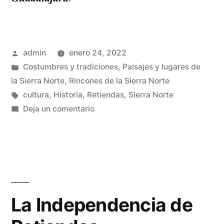
Publicado
admin
enero 24, 2022
por
Publicado
Costumbres y tradiciones
,
Paisajes y lugares de
en
la Sierra Norte
,
Rincones de la Sierra Norte
Etiquetas:
cultura
,
Historia
,
Retiendas
,
Sierra Norte
en
Deja un comentario
El
ritual
en
el
proceso
de
La Independencia de
Independencia
de