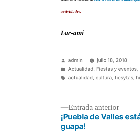
actividades.
Lar-ami
Publicado
admin
julio 18, 2018
por
Publicado
Actualidad
,
Fiestas y eventos
,
en
Etiquetas:
actualidad
,
cultura
,
fiesytas
,
h
Entrad
Entrada anterior
anterio
¡Puebla de Valles est
Navegación
guapa!