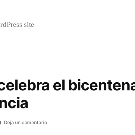
rdPress site
celebra el bicentena
ncia
en
Deja un comentario
Retiendas