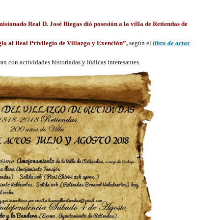
celebra
el
isionado Real D. José Riegas dió posesión a la villa de Retiendas de
bicentenario
eglo al Real Privilegio de Villazgo y Exención”,
según el
libro de actas
de
su
an con actividades historiadas y lúdicas interesantes.
independencia