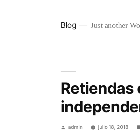
Saltar
al
Blog
Just another Wo
contenido
Retiendas 
independe
Publicado
admin
julio 18, 2018
por