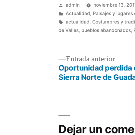
Publicado
admin
noviembre 13, 201
por
Publicado
Actualidad
,
Paisajes y lugares 
en
Etiquetas:
actualidad
,
Costumbres y trad
de Valles
,
pueblos abandonados
,
Entrad
Entrada anterior
anterio
Oportunidad perdida 
Navegación
Sierra Norte de Guada
de
entradas
Dejar un come