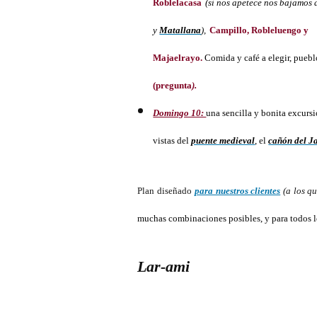
Roblelacasa
(si nos apetece nos bajamos a
y
Matallana
),
Campillo, Robleluengo y
Majaelrayo.
Comida y café a elegir, puebl
(pregunta
).
Domingo 10:
una sencilla y bonita excurs
vistas del
puente medieval
, el
cañón del 
Plan diseñado
para nuestros clientes
(a los q
muchas combinaciones posibles, y para todos l
Lar-ami