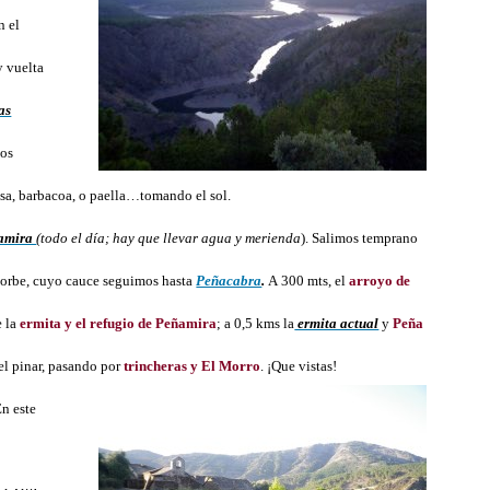
n el
y vuelta
las
los
asa, barbacoa, o paella…tomando el sol.
ñamira
(todo el día; hay que llevar agua y merienda
). Salimos temprano
 Sorbe, cuyo cauce seguimos hasta
Peñacabra
.
A 300 mts, el
arroyo de
e la
ermita y el refugio de Peñamira
; a 0,5 kms la
ermita actual
y
Peña
el pinar, pasando por
trincheras y El Morro
. ¡Que vistas!
n este