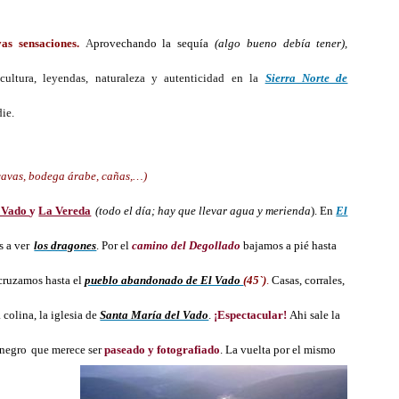
para
el
vas sensaciones.
A
provechando la sequía
(algo bueno debía tener),
puente
 cultura, leyendas, naturaleza y autenticidad en la
Sierra Norte de
de
diciembre
die.
en
la
cavas, bodega árabe, cañas,…)
Sierra
Norte
 Vado
y
La Vereda
(todo el día; hay que llevar agua y merienda
). En
El
 a ver
los dragones
. Por el
camino del Degollado
bajamos a pié hasta
cruzamos hasta el
pueblo abandonado de El Vado
(45`)
.
Casas, corrales,
 colina, la iglesia de
Santa María del Vado
.
¡Espectacular!
Ahi sale la
negro
que merece ser
paseado y fotografiado
. La vuelta por el mismo