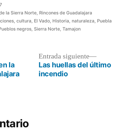
7
de la Sierra Norte
,
Rincones de Guadalajara
iciones
,
cultura
,
El Vado
,
Historia
,
naturaleza
,
Puebla
Pueblos negros
,
Sierra Norte
,
Tamajon
a
Entrada
Entrada siguiente
r:
siguiente:
en la
Las huellas del último
lajara
incendio
ntario