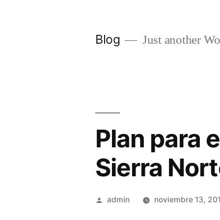
Saltar
al
Blog
Just another Wo
contenido
Plan para e
Sierra Nor
Publicado
admin
noviembre 13, 20
por