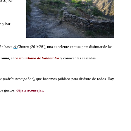
l Aljibe
o y bar
ión hasta
el
Chorro
(20´+20´)
, una excelente excusa para disfrutar de las
Jarama
, el
casco urbano
de Valdesotos
y conocer las cascadas.
ue podría acompañar)
,
que hacemos público para disfrute de todos.
Hay
os gustos;
déjate aconsejar.