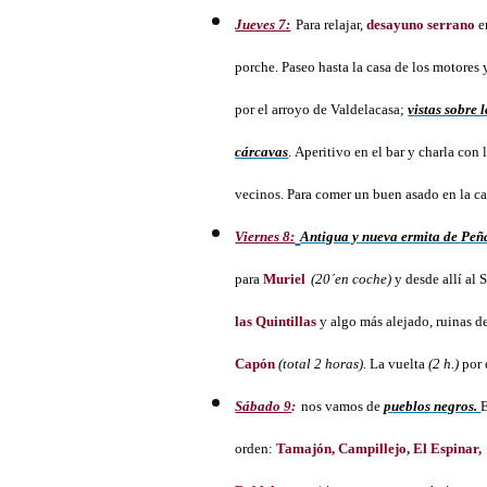
Jueves 7:
Para relajar,
desayuno serrano
e
porche. Paseo hasta la casa de los motores 
por el arroyo de Valdelacasa;
vistas sobre 
cárcavas
. Aperitivo en el bar y charla con 
vecinos. Para comer un buen asado en la c
Viernes 8:
Antigua y nueva ermita de Pe
para
Muriel
(20´en coche)
y desde allí al
las Quintillas
y algo más alejado, ruinas d
Capón
(total 2 horas).
La vuelta
(2 h.)
por 
Sábado 9
:
nos vamos de
pueblos negros.
E
orden:
Tamajón, Campillejo, El Espinar,