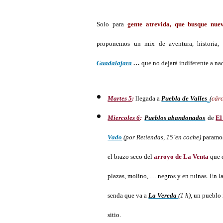
Solo para
gente atrevida, que busque nue
proponemos u
n mix de aventura, historia,
Guadalajara
…
que no dejará indiferente a na
Martes 5
:
llegada a
Puebla de Valles
(
cár
Miercoles 6
:
Pueblos abandonados
de
El
Vado
(por Retiendas, 15`en coche)
paramos
el brazo seco del
arroyo de La Venta
que 
plazas, molino, … negros y en ruinas. En la
senda que va a
La Vereda
(1 h),
un pueblo 
sitio.