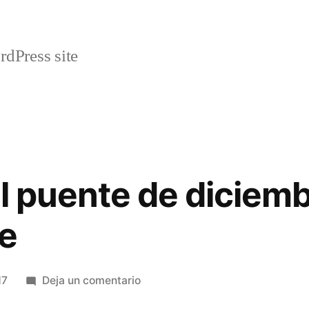
rdPress site
l puente de diciemb
te
en
17
Deja un comentario
Plan