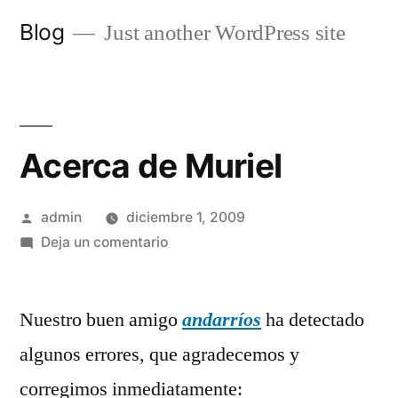
Saltar
Blog
Just another WordPress site
al
contenido
Acerca de Muriel
Publicado
admin
diciembre 1, 2009
por
en
Deja un comentario
Acerca
de
Nuestro buen amigo
Muriel
andarríos
ha detectado
algunos errores, que agradecemos y
corregimos inmediatamente: