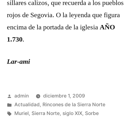
sillares calizos, que recuerda a los pueblos
rojos de Segovia. O la leyenda que figura
encima de la portada de la iglesia
AÑO
1.730
.
Lar-ami
Publicado
admin
diciembre 1, 2009
por
Publicado
Actualidad
,
Rincones de la Sierra Norte
en
Etiquetas:
Muriel
,
Sierra Norte
,
siglo XIX
,
Sorbe