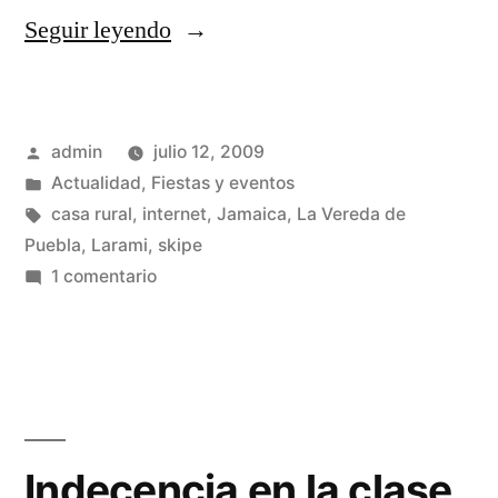
«Victor»
Seguir leyendo
Publicado
admin
julio 12, 2009
por
Publicado
Actualidad
,
Fiestas y eventos
en
Etiquetas:
casa rural
,
internet
,
Jamaica
,
La Vereda de
Puebla
,
Larami
,
skipe
en
1 comentario
Victor
Indecencia en la clase