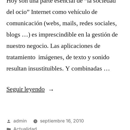
Hoy son una parte esencial de “la sociedad
del ocio” Internet como vehículo de
comunicación (webs, mails, redes sociales,
blogs …) es imprescindible en la gestión de
nuestro negocio. Las aplicaciones de
tratamiento imágenes, de texto y sonido
resultan insustituibles. Y combinadas …
«Nuevas tecnologías»
Seguir leyendo
Publicado
admin
septiembre 16, 2010
por
Publicado
Actualidad