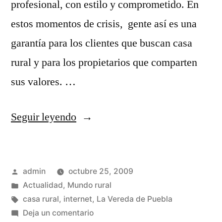
profesional, con estilo y comprometido. En
estos momentos de crisis, gente así es una
garantía para los clientes que buscan casa
rural y para los propietarios que comparten
sus valores. …
«Mi
Seguir leyendo
casa
rural»
Publicado
admin
octubre 25, 2009
por
Publicado
Actualidad
,
Mundo rural
en
Etiquetas:
casa rural
,
internet
,
La Vereda de Puebla
en
Deja un comentario