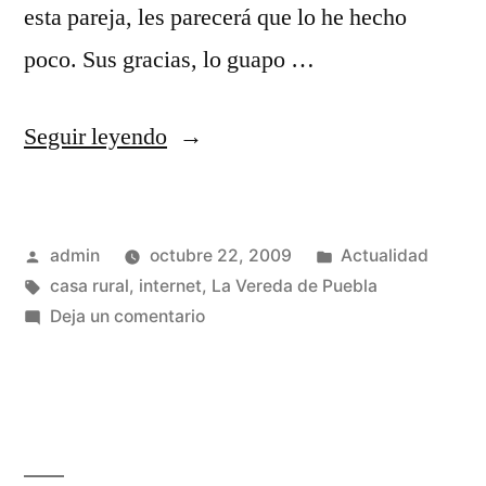
esta pareja, les parecerá que lo he hecho
poco. Sus gracias, lo guapo …
«Victor
Seguir leyendo
cumple
un
Publicado
Publicado
admin
octubre 22, 2009
Actualidad
año»
por
Etiquetas:
en
casa rural
,
internet
,
La Vereda de Puebla
en
Deja un comentario
Victor
cumple
un
año