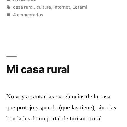
en
Etiquetas:
casa rural
,
cultura
,
internet
,
Larami
en
4 comentarios
Nuevas tecnologías
Mi casa rural
No voy a cantar las excelencias de la casa
que protejo y guardo (que las tiene), sino las
bondades de un portal de turismo rural