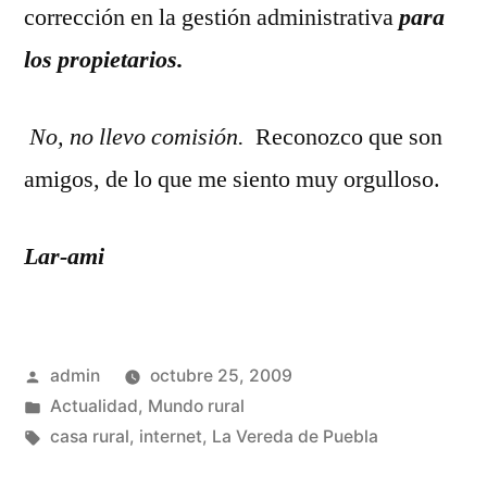
corrección en la gestión administrativa
para
los propietarios.
No, no llevo comisión.
Reconozco que son
amigos,
de lo que me siento muy orgulloso.
Lar-ami
Publicado
admin
octubre 25, 2009
por
Publicado
Actualidad
,
Mundo rural
en
Etiquetas:
casa rural
,
internet
,
La Vereda de Puebla