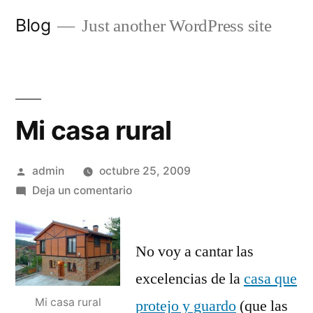
Saltar
Blog
Just another WordPress site
al
contenido
Mi casa rural
Publicado
admin
octubre 25, 2009
por
en
Deja un comentario
Mi
casa
rural
No voy a cantar las
excelencias de la
casa que
Mi casa rural
protejo y guardo
(que las